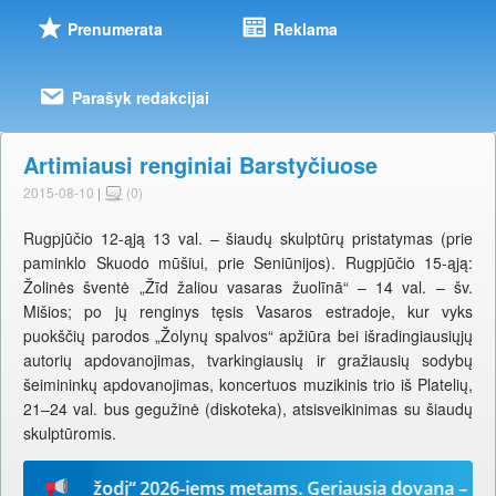
Prenumerata
Reklama
Parašyk redakcijai
Artimiausi renginiai Barstyčiuose
2015-08-10
|
(0)
Rugpjūčio 12-ąją 13 val. – šiaudų skulptūrų pristatymas (prie
paminklo Skuodo mūšiui, prie Seniūnijos). Rugpjūčio 15-ąją:
Žolinės šventė „Žīd žaliou vasaras žuolīnā“ – 14 val. – šv.
Mišios; po jų renginys tęsis Vasaros estradoje, kur vyks
puokščių parodos „Žolynų spalvos“ apžiūra bei išradingiausiųjų
autorių apdovanojimas, tvarkingiausių ir gražiausių sodybų
šeimininkų apdovanojimas, koncertuos muzikinis trio iš Platelių,
21–24 val. bus gegužinė (diskoteka), atsisveikinimas su šiaudų
skulptūromis.
 „Mūsų žodį“ 2026-iems metams. Geriausia dovana – laikraš