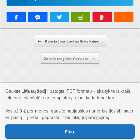
Pranešimo navigacija.
←
Kviečia į pasibuvimą Rukų kaimo…
→
Žolinės renginiai Ylakiuose
Gaukite
„Mūsų žodį“
patogiai PDF formatu – skaitykite laikraštį
telefone, planšetėje ar kompiuteryje, bet kada ir bet kur.
Vos už
3 €
per mėnesį gausite naujausius numerius tiesiai į savo
el. paštą – greitai, paprastai ir be jokių įsipareigojimų.
Pirkti