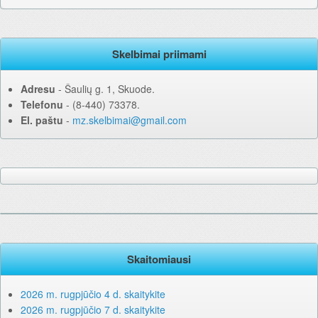
Skelbimai priimami
Adresu
‐ Šaulių g. 1, Skuode.
Telefonu
‐ (8-440) 73378.
El. paštu
‐
mz.skelbimai@gmail.com
Skaitomiausi
2026 m. rugpjūčio 4 d. skaitykite
2026 m. rugpjūčio 7 d. skaitykite