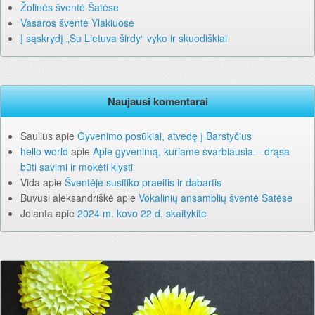
Žolinės šventė Šatėse
Vasaros šventė Ylakiuose
Į sąskrydį „Su Lietuva širdy“ vyko ir skuodiškiai
Naujausi komentarai
Saulius
apie
Gyvenimo posūkiai, atvedę į Barstyčius
hello world
apie
Apie gyvenimą, kuriame svarbiausia – drąsa
būti savimi ir mokėti klysti
Vida
apie
Šventėje susitiko praeitis ir dabartis
Buvusi aleksandriškė
apie
Vokalinių ansamblių šventė Šatėse
Jolanta
apie
2024 m. kovo 22 d. skaitykite