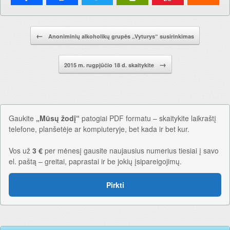
Pranešimo navigacija.
←
Anoniminių alkoholikų grupės „Vyturys“ susirinkimas
→
2015 m. rugpjūčio 18 d. skaitykite
Gaukite
„Mūsų žodį“
patogiai PDF formatu – skaitykite laikraštį
telefone, planšetėje ar kompiuteryje, bet kada ir bet kur.
Vos už
3 €
per mėnesį gausite naujausius numerius tiesiai į savo
el. paštą – greitai, paprastai ir be jokių įsipareigojimų.
Pirkti