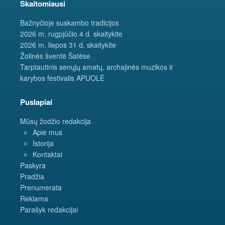
Skaitomiausi
Bažnyčioje suskambo tradicijos
2026 m. rugpjūčio 4 d. skaitykite
2026 m. liepos 31 d. skaitykite
Žolinės šventė Šatėse
Tarptautinis senųjų amatų, archajinės muzikos ir
karybos festivalis APUOLĖ
Puslapiai
Mūsų žodžio redakcija
Apie mus
Istorija
Kontaktai
Paskyra
Pradžia
Prenumerata
Reklama
Parašyk redakcijai