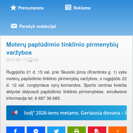
Prenumerata
Reklama
Parašyk redakcijai
Moterų paplūdimio tinklinio pirmenybių
varžybos
2015-08-17
|
(0)
Rugpjūčio 21 d. 15 val. prie Skuodo jūros (Krantinės g. 1) vyks
moterų paplūdimio tinklinio pirmenybių varžybos, o rugpjūčio 22
d. 12 val. rungtyniaus vyrų komandos. Sporto centras kviečia
aktyviai dalyvauti paplūdimio tinklinio pirmenybėse, smulkesnė
informacija tel. 8 687 36 685.
Mūsų žodį“ 2026-iems metams. Geriausia dovana – laikrašt