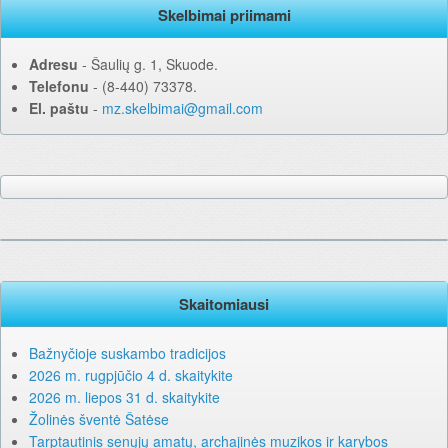
Skelbimai priimami
Adresu
‐ Šaulių g. 1, Skuode.
Telefonu
‐ (8-440) 73378.
El. paštu
‐
mz.skelbimai@gmail.com
Skaitomiausi
Bažnyčioje suskambo tradicijos
2026 m. rugpjūčio 4 d. skaitykite
2026 m. liepos 31 d. skaitykite
Žolinės šventė Šatėse
Tarptautinis senųjų amatų, archajinės muzikos ir karybos