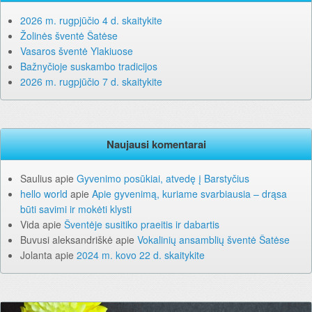
2026 m. rugpjūčio 4 d. skaitykite
Žolinės šventė Šatėse
Vasaros šventė Ylakiuose
Bažnyčioje suskambo tradicijos
2026 m. rugpjūčio 7 d. skaitykite
Naujausi komentarai
Saulius
apie
Gyvenimo posūkiai, atvedę į Barstyčius
hello world
apie
Apie gyvenimą, kuriame svarbiausia – drąsa
būti savimi ir mokėti klysti
Vida
apie
Šventėje susitiko praeitis ir dabartis
Buvusi aleksandriškė
apie
Vokalinių ansamblių šventė Šatėse
Jolanta
apie
2024 m. kovo 22 d. skaitykite