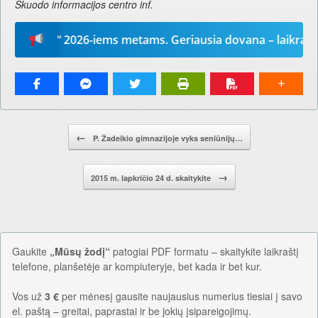
Skuodo informacijos centro inf.
 žodį“ 2026-iems metams. Geriausia dovana – laikraštis!
Pranešimo navigacija.
←
P. Žadeikio gimnazijoje vyks seniūnijų…
→
2015 m. lapkričio 24 d. skaitykite
Gaukite
„Mūsų žodį“
patogiai PDF formatu – skaitykite laikraštį
telefone, planšetėje ar kompiuteryje, bet kada ir bet kur.
Vos už
3 €
per mėnesį gausite naujausius numerius tiesiai į savo
el. paštą – greitai, paprastai ir be jokių įsipareigojimų.