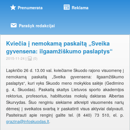
Prenumerata
Reklama
Parašyk redakcijai
Kviečia į nemokamą paskaitą „Sveika
gyvensena: ilgaamžiškumo paslaptys“
2015-11-24
|
(0)
Lapkričio 26 d. 13.00 val. kviečiame Skuodo rajono visuomenę į
nemokamą paskaitą „Sveika gyvensena: ilgaamžiškumo
paslaptys“, kuri vyks Skuodo meno mokyklos salėje (Gedimino
g. 4, Skuodas). Paskaitą skaitys Lietuvos sporto akademijos
rektorius, profesorius, habilituotas mokslų daktaras Albertas
Skurvydas. Šiuo renginiu siekiame atkreipti visuomenės narių
dėmesį į sveikatos svarbą ir paskatinti visus aktyviai dalyvauti.
Pasiteirauti apie renginį galite tel. (8 440) 73 510, el. p.
grazina@infoskuodas.lt
.