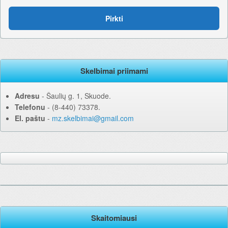
Pirkti
Skelbimai priimami
Adresu
‐ Šaulių g. 1, Skuode.
Telefonu
‐ (8-440) 73378.
El. paštu
‐
mz.skelbimai@gmail.com
Skaitomiausi