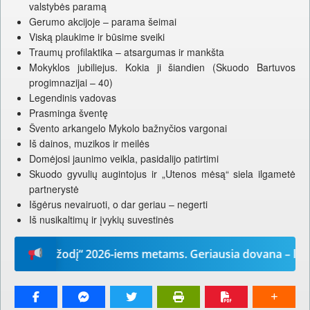
valstybės paramą
Gerumo akcijoje – parama šeimai
Viską plaukime ir būsime sveiki
Traumų profilaktika – atsargumas ir mankšta
Mokyklos jubiliejus. Kokia ji šiandien (Skuodo Bartuvos
progimnazijai – 40)
Legendinis vadovas
Prasminga šventę
Švento arkangelo Mykolo bažnyčios vargonai
Iš dainos, muzikos ir meilės
Domėjosi jaunimo veikla, pasidalijo patirtimi
Skuodo gyvulių augintojus ir „Utenos mėsą“ siela ilgametė
partnerystė
Išgėrus nevairuoti, o dar geriau – negerti
Iš nusikaltimų ir įvykių suvestinės
Mūsų žodį“ 2026-iems metams. Geriausia dovana – laikrašt