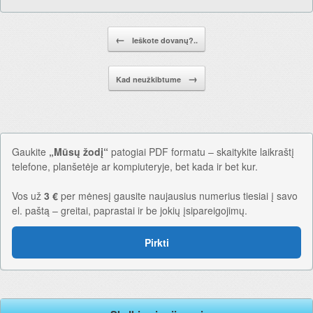
Pranešimo navigacija.
←
Ieškote dovanų?..
→
Kad neužkibtume
Gaukite
„Mūsų žodį“
patogiai PDF formatu – skaitykite laikraštį
telefone, planšetėje ar kompiuteryje, bet kada ir bet kur.
Vos už
3 €
per mėnesį gausite naujausius numerius tiesiai į savo
el. paštą – greitai, paprastai ir be jokių įsipareigojimų.
Pirkti