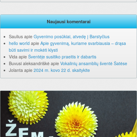
Naujausi komentarai
Saulius
apie
Gyvenimo posūkiai, atvedę į Barstyčius
hello world
apie
Apie gyvenimą, kuriame svarbiausia – drąsa
būti savimi ir mokėti klysti
Vida
apie
Šventėje susitiko praeitis ir dabartis
Buvusi aleksandriškė
apie
Vokalinių ansamblių šventė Šatėse
Jolanta
apie
2024 m. kovo 22 d. skaitykite