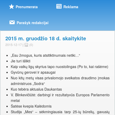
Prenumerata
Reklama
Parašyk redakcijai
2015 m. gruodžio 18 d. skaitykite
2015-12-17
|
(0)
„Esu žmogus, kuris atsitiktinumais netiki…“
Jie turi išlikti
Kaip vaikų ligų skyrius tapo nuostolingas (Po to, kai rašėme)
Gyvūnų gerovei ir apsaugai
Nuo kitų metų visas privalomojo sveikatos draudimo įmokas
administruos „Sodra“
Kuo tebėra aktualus Daukantas
V. Blinkevičiūtė: darbingi ir rezultatyvūs Europos Parlamento
metai
Šatėse kvepia Kalėdomis
Studija „Mes“ – sėkmingiausia tarp 25-ių būrelių, gavusių