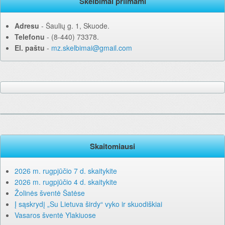
Skelbimai priimami
Adresu
‐ Šaulių g. 1, Skuode.
Telefonu
‐ (8-440) 73378.
El. paštu
‐
mz.skelbimai@gmail.com
Skaitomiausi
2026 m. rugpjūčio 7 d. skaitykite
2026 m. rugpjūčio 4 d. skaitykite
Žolinės šventė Šatėse
Į sąskrydį „Su Lietuva širdy“ vyko ir skuodiškiai
Vasaros šventė Ylakiuose