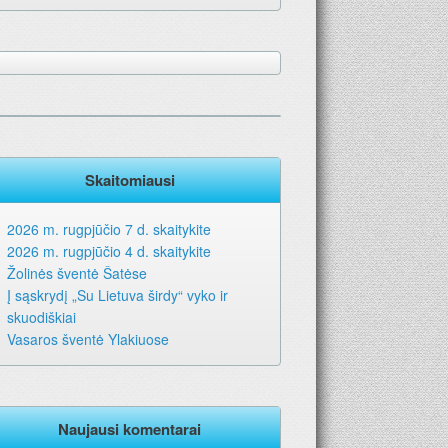
Skaitomiausi
2026 m. rugpjūčio 7 d. skaitykite
2026 m. rugpjūčio 4 d. skaitykite
Žolinės šventė Šatėse
Į sąskrydį „Su Lietuva širdy“ vyko ir
skuodiškiai
Vasaros šventė Ylakiuose
Naujausi komentarai