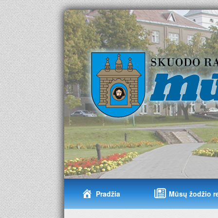
Pradžia
Mūsų žodžio r