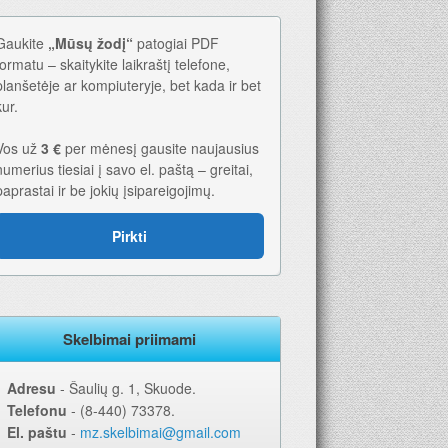
Gaukite
„Mūsų žodį“
patogiai PDF
formatu – skaitykite laikraštį telefone,
planšetėje ar kompiuteryje, bet kada ir bet
kur.
Vos už
3 €
per mėnesį gausite naujausius
26-iems metams. Geriausia dovana – laikraštis!
numerius tiesiai į savo el. paštą – greitai,
paprastai ir be jokių įsipareigojimų.
Pirkti
Skelbimai priimami
Adresu
‐ Šaulių g. 1, Skuode.
Telefonu
‐ (8-440) 73378.
El. paštu
‐
mz.skelbimai@gmail.com