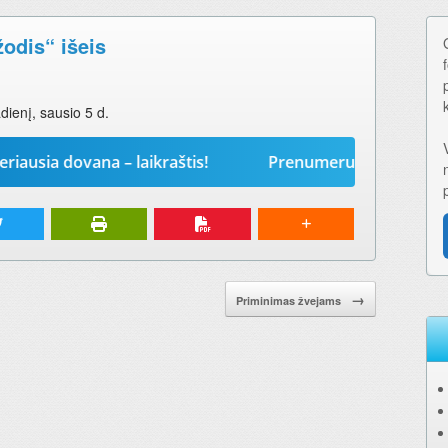
odis“ išeis
dienį, sausio 5 d.
dovana – laikraštis!
Prenumeruokite „Mūsų žodį“ 20
→
Priminimas žvejams