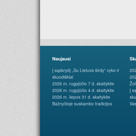
Naujausi
Sk
Į sąskrydį „Su Lietuva širdy“ vyko ir
202
skuodiškiai
202
2026 m. rugpjūčio 7 d. skaitykite
Žol
2026 m. rugpjūčio 4 d. skaitykite
Į s
2026 m. liepos 31 d. skaitykite
sku
Bažnyčioje suskambo tradicijos
Vas