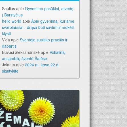
Saulius
apie
Gyvenimo posūkiai, atvedę
į Barstyčius
hello world
apie
Apie gyvenimą, kuriame
svarbiausia – drąsa būti savimi ir mokėti
klysti
Vida
apie
Šventėje susitiko praeitis ir
dabartis
Buvusi aleksandriškė
apie
Vokalinių
ansamblių šventė Šatėse
Jolanta
apie
2024 m. kovo 22 d.
skaitykite