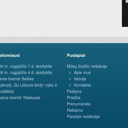
aitomiausi
Puslapiai
6 m. rugpjūčio 7 d. skaitykite
Mūsų žodžio redakcija
6 m. rugpjūčio 4 d. skaitykite
Apie mus
inės šventė Šatėse
Istorija
ąskrydį „Su Lietuva širdy“ vyko ir
Kontaktai
odiškiai
Paskyra
aros šventė Ylakiuose
Pradžia
Prenumerata
Reklama
Parašyk redakcijai