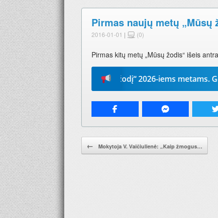
Pirmas naujų metų „Mūsų ž
2016-01-01
|
(0)
Pirmas kitų metų „Mūsų žodis“ išeis antra
Prenumeruokite „Mūsų žodį“ 2026-iems metams. Geriausia 
Pranešimo navigacija.
←
Mokytoja V. Vaičiulienė: „Kaip žmogus…