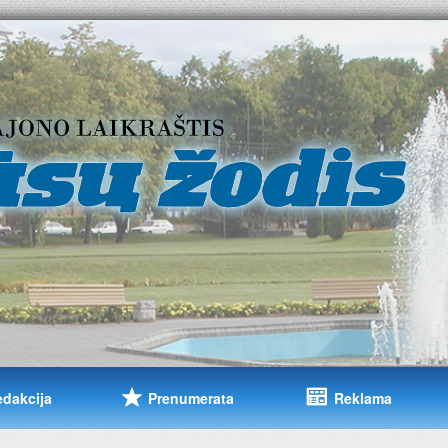
edakcija
Prenumerata
Reklama