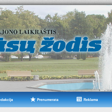
edakcija
Prenumerata
Reklama