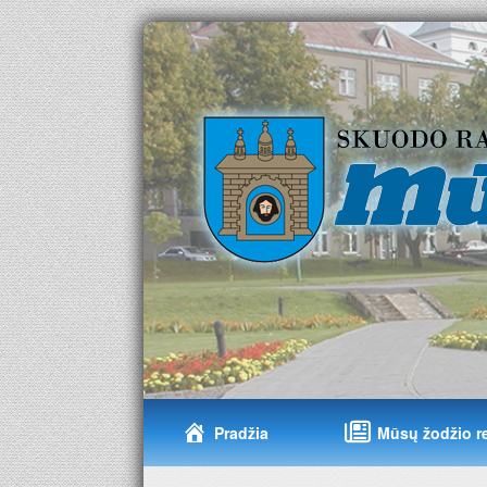
Pradžia
Mūsų žodžio r