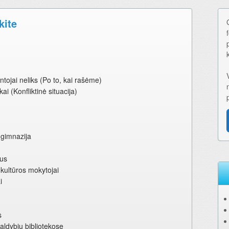
kite
tojai neliks (Po to, kai rašėme)
ai (Konfliktinė situacija)
 gimnazija
ius
o kultūros mokytojai
i
s
valdybių bibliotekose