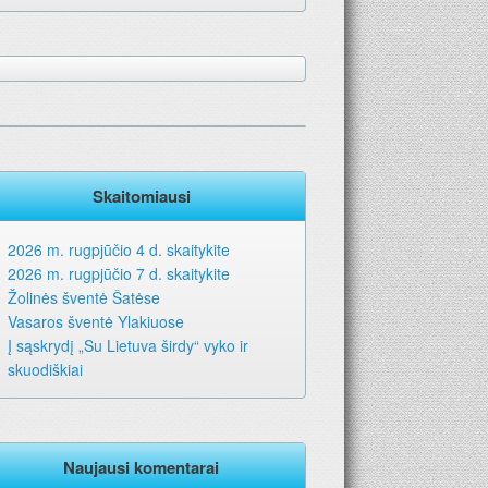
ms metams. Geriausia dovana – laikraštis!
Skaitomiausi
2026 m. rugpjūčio 4 d. skaitykite
2026 m. rugpjūčio 7 d. skaitykite
Žolinės šventė Šatėse
Vasaros šventė Ylakiuose
Į sąskrydį „Su Lietuva širdy“ vyko ir
skuodiškiai
Naujausi komentarai