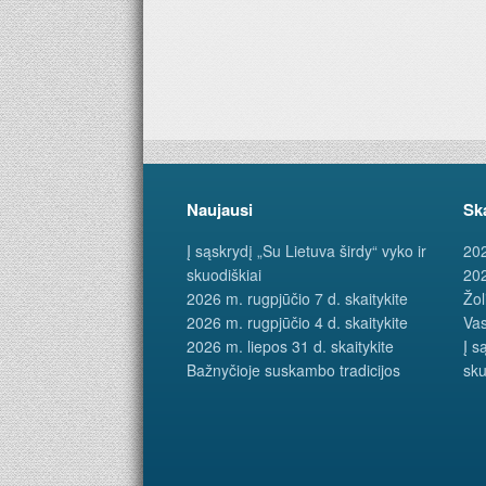
Naujausi
Sk
Į sąskrydį „Su Lietuva širdy“ vyko ir
202
skuodiškiai
202
2026 m. rugpjūčio 7 d. skaitykite
Žol
2026 m. rugpjūčio 4 d. skaitykite
Vas
2026 m. liepos 31 d. skaitykite
Į s
Bažnyčioje suskambo tradicijos
sku