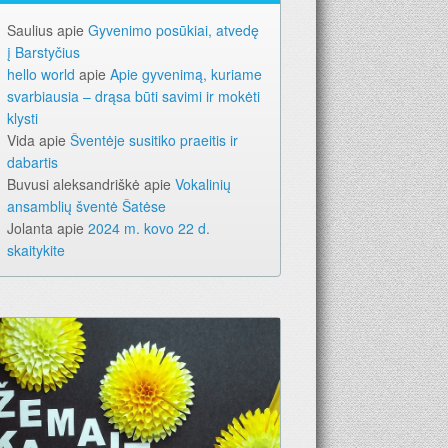
Saulius
apie
Gyvenimo posūkiai, atvedę
į Barstyčius
hello world
apie
Apie gyvenimą, kuriame
svarbiausia – drąsa būti savimi ir mokėti
klysti
Vida
apie
Šventėje susitiko praeitis ir
dabartis
Buvusi aleksandriškė
apie
Vokalinių
ansamblių šventė Šatėse
Jolanta
apie
2024 m. kovo 22 d.
skaitykite