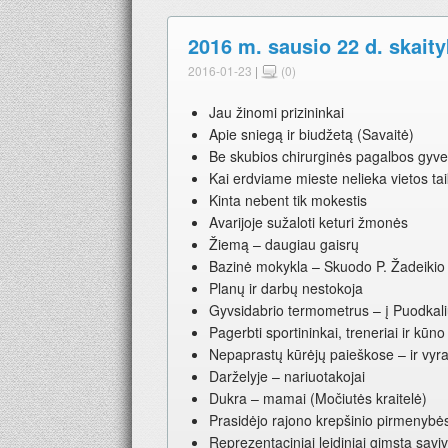
2016 m. sausio 22 d. skaity
2016-01-23
|
(0)
Jau žinomi prizininkai
Apie sniegą ir biudžetą (Savaitė)
Be skubios chirurginės pagalbos gyven
Kai erdviame mieste nelieka vietos taik
Kinta nebent tik mokestis
Avarijoje sužaloti keturi žmonės
Žiemą – daugiau gaisrų
Bazinė mokykla – Skuodo P. Žadeikio
Planų ir darbų nestokoja
Gyvsidabrio termometrus – į Puodkal
Pagerbti sportininkai, treneriai ir kūn
Nepaprastų kūrėjų paieškose – ir vyra
Darželyje – nariuotakojai
Dukra – mamai (Močiutės kraitelė)
Prasidėjo rajono krepšinio pirmenybė
Reprezentaciniai leidiniai gimsta savi