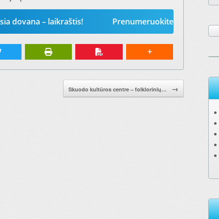
a – laikraštis!
Prenumeruokite „Mūsų žodį“ 2026-ie
→
Skuodo kultūros centre – folklorinių…