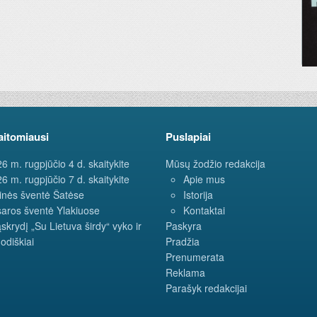
aitomiausi
Puslapiai
6 m. rugpjūčio 4 d. skaitykite
Mūsų žodžio redakcija
6 m. rugpjūčio 7 d. skaitykite
Apie mus
inės šventė Šatėse
Istorija
aros šventė Ylakiuose
Kontaktai
ąskrydį „Su Lietuva širdy“ vyko ir
Paskyra
odiškiai
Pradžia
Prenumerata
Reklama
Parašyk redakcijai