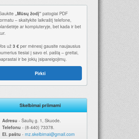
Gaukite
„Mūsų žodį“
patogiai PDF
formatu – skaitykite laikraštį telefone,
planšetėje ar kompiuteryje, bet kada ir bet
kur.
Vos už
3 €
per mėnesį gausite naujausius
numerius tiesiai į savo el. paštą – greitai,
paprastai ir be jokių įsipareigojimų.
Pirkti
Skelbimai priimami
Adresu
‐ Šaulių g. 1, Skuode.
Telefonu
‐ (8-440) 73378.
El. paštu
‐
mz.skelbimai@gmail.com