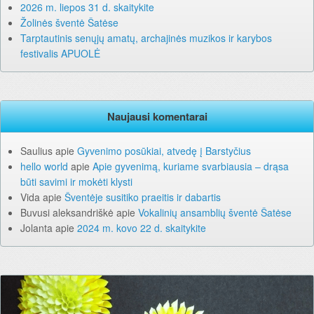
2026 m. liepos 31 d. skaitykite
Žolinės šventė Šatėse
Tarptautinis senųjų amatų, archajinės muzikos ir karybos
festivalis APUOLĖ
Naujausi komentarai
Saulius
apie
Gyvenimo posūkiai, atvedę į Barstyčius
hello world
apie
Apie gyvenimą, kuriame svarbiausia – drąsa
būti savimi ir mokėti klysti
Vida
apie
Šventėje susitiko praeitis ir dabartis
Buvusi aleksandriškė
apie
Vokalinių ansamblių šventė Šatėse
Jolanta
apie
2024 m. kovo 22 d. skaitykite