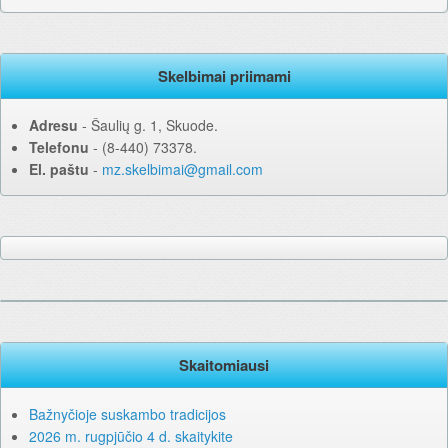
Skelbimai priimami
Adresu
‐ Šaulių g. 1, Skuode.
Telefonu
‐ (8-440) 73378.
El. paštu
‐
mz.skelbimai@gmail.com
Skaitomiausi
Bažnyčioje suskambo tradicijos
2026 m. rugpjūčio 4 d. skaitykite