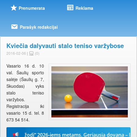
Prenumerata
Reklama
Parašyk redakcijai
Kviečia dalyvauti stalo teniso varžybose
2016-02-06
|
(0)
Vasario 16 d. 10
val. Šaulių sporto
salėje (Šaulių g. 7,
Skuodas) vyks
stalo teniso
varžybos.
Registracija iki
vasario 15 d. tel. 8
673 54 514.
Mūsų žodį“ 2026-iems metams. Geriausia dovana – laikrašt