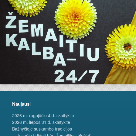
Naujausi
2026 m. rugpjūčio 4 d. skaitykite
2026 m. liepos 31 d. skaitykite
Bažnyčioje suskambo tradicijos
… Ir suėjo į didelį būrį Žemaitijos „Bočiai“