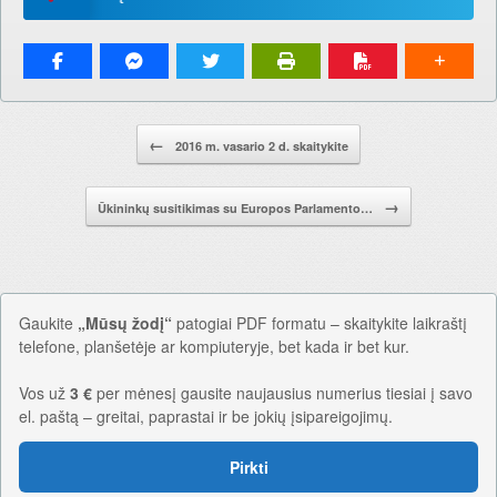
Pranešimo navigacija.
←
2016 m. vasario 2 d. skaitykite
→
Ūkininkų susitikimas su Europos Parlamento…
Gaukite
„Mūsų žodį“
patogiai PDF formatu – skaitykite laikraštį
telefone, planšetėje ar kompiuteryje, bet kada ir bet kur.
Vos už
3 €
per mėnesį gausite naujausius numerius tiesiai į savo
el. paštą – greitai, paprastai ir be jokių įsipareigojimų.
Pirkti