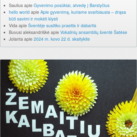
Saulius
apie
Gyvenimo posūkiai, atvedę į Barstyčius
hello world
apie
Apie gyvenimą, kuriame svarbiausia – drąsa
būti savimi ir mokėti klysti
Vida
apie
Šventėje susitiko praeitis ir dabartis
Buvusi aleksandriškė
apie
Vokalinių ansamblių šventė Šatėse
Jolanta
apie
2024 m. kovo 22 d. skaitykite