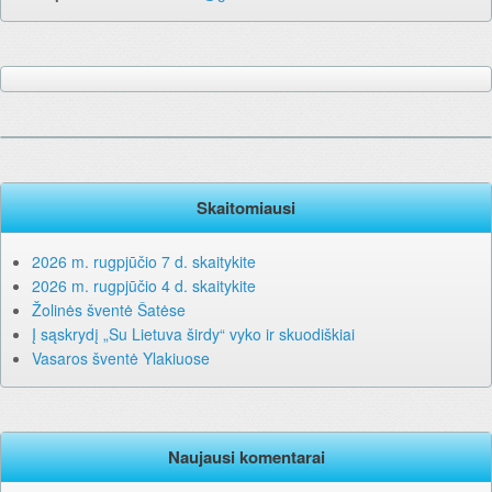
Skaitomiausi
2026 m. rugpjūčio 7 d. skaitykite
2026 m. rugpjūčio 4 d. skaitykite
Žolinės šventė Šatėse
Į sąskrydį „Su Lietuva širdy“ vyko ir skuodiškiai
Vasaros šventė Ylakiuose
Naujausi komentarai