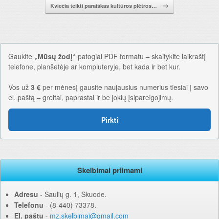
→
Kviečia teikti paraiškas kultūros plėtros…
Gaukite
„Mūsų žodį“
patogiai PDF formatu – skaitykite laikraštį
telefone, planšetėje ar kompiuteryje, bet kada ir bet kur.
Vos už
3 €
per mėnesį gausite naujausius numerius tiesiai į savo
el. paštą – greitai, paprastai ir be jokių įsipareigojimų.
Pirkti
Skelbimai priimami
Adresu
‐ Šaulių g. 1, Skuode.
Telefonu
‐ (8-440) 73378.
El. paštu
‐
mz.skelbimai@gmail.com