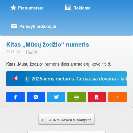
Prenumerata
Reklama
Parašyk redakcijai
Kitas „Mūsų žodžio“ numeris
2016-03-11
|
(0)
Kitas „Mūsų žodžio“ numeris išeis antradienį, kovo 15 d.
sų žodį“ 2026-iems metams. Geriausia dovana – laikraštis
Pranešimo navigacija.
←
2016 m. kovo 8 d. skaitykite