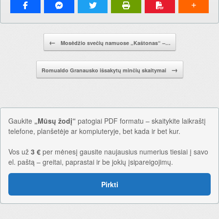
Pranešimo navigacija.
←
Mosėdžio svečių namuose „Kaštonas“ –…
→
Romualdo Granausko išsakytų minčių skaitymai
Gaukite
„Mūsų žodį“
patogiai PDF formatu – skaitykite laikraštį
telefone, planšetėje ar kompiuteryje, bet kada ir bet kur.
Vos už
3 €
per mėnesį gausite naujausius numerius tiesiai į savo
el. paštą – greitai, paprastai ir be jokių įsipareigojimų.
Pirkti