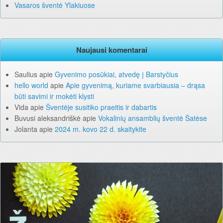
Vasaros šventė Ylakiuose
Naujausi komentarai
Saulius
apie
Gyvenimo posūkiai, atvedę į Barstyčius
hello world
apie
Apie gyvenimą, kuriame svarbiausia – drąsa
būti savimi ir mokėti klysti
Vida
apie
Šventėje susitiko praeitis ir dabartis
Buvusi aleksandriškė
apie
Vokalinių ansamblių šventė Šatėse
Jolanta
apie
2024 m. kovo 22 d. skaitykite