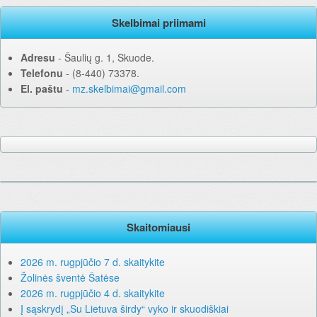
Skelbimai priimami
Adresu
‐ Šaulių g. 1, Skuode.
Telefonu
‐ (8-440) 73378.
El. paštu
‐
mz.skelbimai@gmail.com
Skaitomiausi
2026 m. rugpjūčio 7 d. skaitykite
Žolinės šventė Šatėse
2026 m. rugpjūčio 4 d. skaitykite
Į sąskrydį „Su Lietuva širdy“ vyko ir skuodiškiai