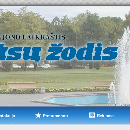
edakcija
Prenumerata
Reklama