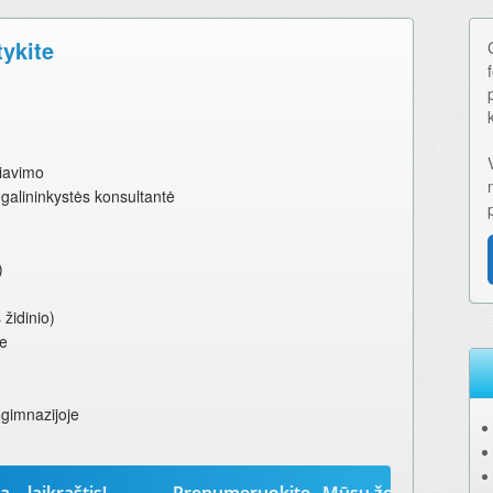
tykite
iavimo
galininkystės konsultantė
)
 židinio)
se
ogimnazijoje