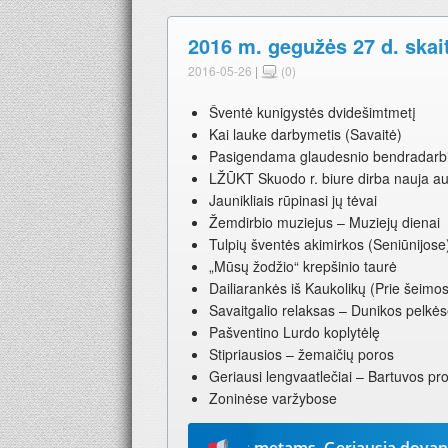
2016 m. gegužės 27 d. skai
2016-05-26
|
(0)
Šventė kunigystės dvidešimtmetį
Kai lauke darbymetis (Savaitė)
Pasigendama glaudesnio bendradarb
LŽŪKT Skuodo r. biure dirba nauja au
Jaunikliais rūpinasi jų tėvai
Žemdirbio muziejus – Muziejų dienai
Tulpių šventės akimirkos (Seniūnijose
„Mūsų žodžio“ krepšinio taurė
Dailiarankės iš Kaukolikų (Prie šeimos
Savaitgalio relaksas – Dunikos pelkė
Pašventino Lurdo koplytėlę
Stipriausios – žemaičių poros
Geriausi lengvaatlečiai – Bartuvos pr
Zoninėse varžybose