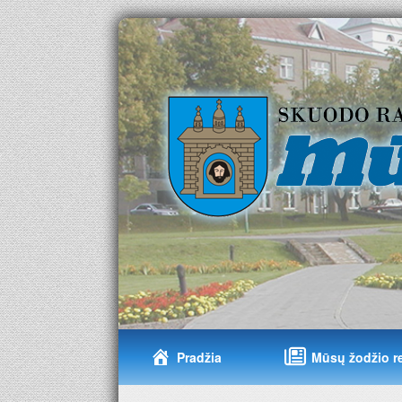
Pradžia
Mūsų žodžio r