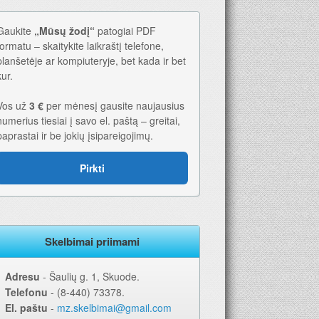
Gaukite
„Mūsų žodį“
patogiai PDF
formatu – skaitykite laikraštį telefone,
planšetėje ar kompiuteryje, bet kada ir bet
kur.
Vos už
3 €
per mėnesį gausite naujausius
numerius tiesiai į savo el. paštą – greitai,
paprastai ir be jokių įsipareigojimų.
Pirkti
Skelbimai priimami
Adresu
‐ Šaulių g. 1, Skuode.
Telefonu
‐ (8-440) 73378.
El. paštu
‐
mz.skelbimai@gmail.com