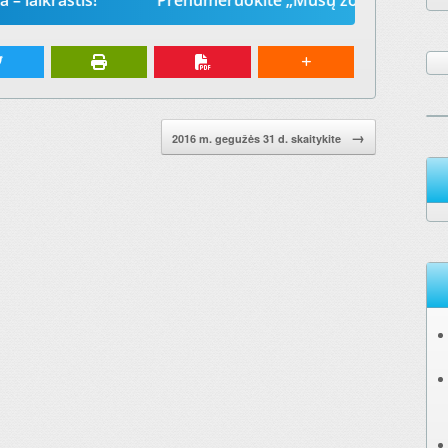
aštis!
Prenumeruokite „Mūsų žodį“ 2026-iems metams
→
2016 m. gegužės 31 d. skaitykite