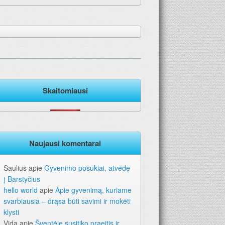
. Geriausia dovana – laikraštis!
Skaitomiausi
Naujausi komentarai
Saulius
apie
Gyvenimo posūkiai, atvedę
į Barstyčius
hello world
apie
Apie gyvenimą, kuriame
svarbiausia – drąsa būti savimi ir mokėti
klysti
Vida
apie
Šventėje susitiko praeitis ir