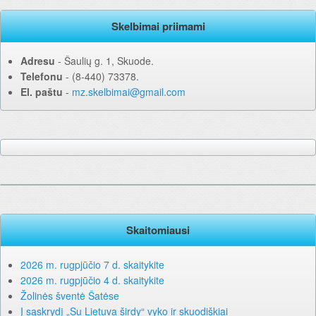
Skelbimai priimami
Adresu
‐ Šaulių g. 1, Skuode.
Telefonu
‐ (8-440) 73378.
El. paštu
‐
mz.skelbimai@gmail.com
Skaitomiausi
2026 m. rugpjūčio 7 d. skaitykite
2026 m. rugpjūčio 4 d. skaitykite
Žolinės šventė Šatėse
Į sąskrydį „Su Lietuva širdy“ vyko ir skuodiškiai