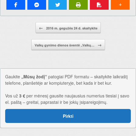
Pranešimo navigacija.
←
2016 m. gegužės 24 d. skaitykite
→
Vaikų gynimo dienos šventė „Vaikų…
Gaukite
„Mūsų žodį“
patogiai PDF formatu – skaitykite laikraštį
telefone, planšetėje ar kompiuteryje, bet kada ir bet kur.
Vos už
3 €
per mėnesį gausite naujausius numerius tiesiai į savo
el. paštą – greitai, paprastai ir be jokių įsipareigojimų.
Pirkti