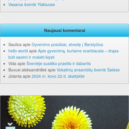
Vasaros šventė Ylakiuose
Naujausi komentarai
Saulius
apie
Gyvenimo posūkiai, atvedę į Barstyčius
hello world
apie
Apie gyvenimą, kuriame svarbiausia – drąsa
būti savimi ir mokėti klysti
Vida
apie
Šventėje susitiko praeitis ir dabartis
Buvusi aleksandriškė
apie
Vokalinių ansamblių šventė Šatėse
Jolanta
apie
2024 m. kovo 22 d. skaitykite