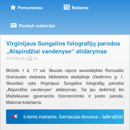
Prenumerata
Reklama
Parašyk redakcijai
Virginijaus Sungailos fotografijų parodos
„Atspindžiai vandenyse“ atidarymas
2016-05-26
|
(0)
Birželio 1 d. 17 val. Skuodo rajono savivaldybės Romualdo
Granausko viešosios bibliotekos skaitykloje (Gedimino g. 1,
Skuodas) vyks Virginijaus Sungailos fotografijų parodos
„Atspindžiai vandenyse“ atidarymas. Tai jau dešimtoji šio
Mažeikiuose gyvenančio fotomenininko ir poeto paroda.
Maloniai kviečiama.
“ 2026-iems metams. Geriausia dovana – laikraštis!