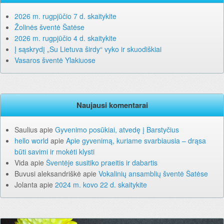
2026 m. rugpjūčio 7 d. skaitykite
Žolinės šventė Šatėse
2026 m. rugpjūčio 4 d. skaitykite
Į sąskrydį „Su Lietuva širdy“ vyko ir skuodiškiai
Vasaros šventė Ylakiuose
Naujausi komentarai
Saulius
apie
Gyvenimo posūkiai, atvedę į Barstyčius
hello world
apie
Apie gyvenimą, kuriame svarbiausia – drąsa
būti savimi ir mokėti klysti
Vida
apie
Šventėje susitiko praeitis ir dabartis
Buvusi aleksandriškė
apie
Vokalinių ansamblių šventė Šatėse
Jolanta
apie
2024 m. kovo 22 d. skaitykite