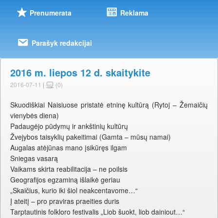
Prenumerata
Reklama
Parašyk redakcijai
2016 m. liepos 12 d. skaitykite
2016-07-11
|
(0)
Skuodiškiai Naisiuose pristatė etninę kultūrą (Rytoj – Žemaičių
vienybės diena)
Padaugėjo pūdymų ir ankštinių kultūrų
Žvejybos taisyklių pakeitimai (Gamta – mūsų namai)
Augalas atėjūnas mano įsikūręs ilgam
Sniegas vasarą
Vaikams skirta reabilitacija – ne poilsis
Geografijos egzaminą išlaikė geriau
„Skaičius, kurio iki šiol neakcentavome…“
Į ateitį – pro praviras praeities duris
Tarptautinis folkloro festivalis „Liob šuokt, liob dainiout…“