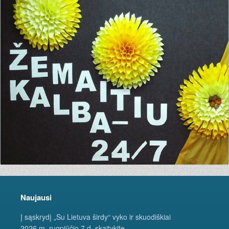
Naujausi
Į sąskrydį „Su Lietuva širdy“ vyko ir skuodiškiai
2026 m. rugpjūčio 7 d. skaitykite