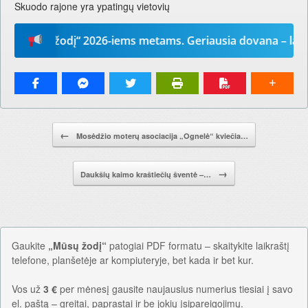
Skuodo rajone yra ypatingų vietovių
Mūsų žodį“ 2026-iems metams. Geriausia dovana – laikrašt
Pranešimo navigacija.
←
Mosėdžio moterų asociacija „Ognelė“ kviečia…
→
Daukšių kaimo kraštiečių šventė –…
Gaukite
„Mūsų žodį“
patogiai PDF formatu – skaitykite laikraštį
telefone, planšetėje ar kompiuteryje, bet kada ir bet kur.
Vos už
3 €
per mėnesį gausite naujausius numerius tiesiai į savo
el. paštą – greitai, paprastai ir be jokių įsipareigojimų.