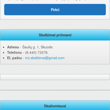
Pirkti
Skelbimai priimami
Adresu
‐ Šaulių g. 1, Skuode.
Telefonu
‐ (8-440) 73378.
El. paštu
‐
mz.skelbimai@gmail.com
Skaitomiausi