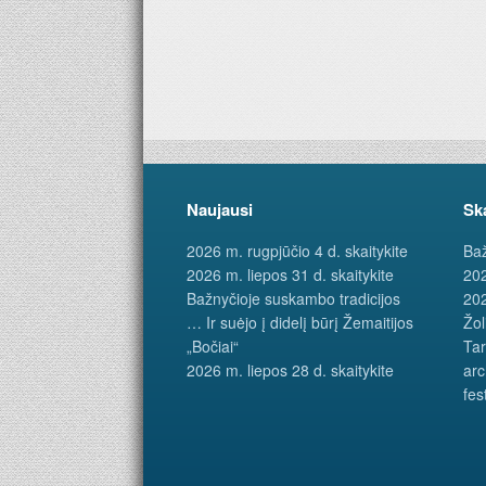
Naujausi
Sk
2026 m. rugpjūčio 4 d. skaitykite
Baž
2026 m. liepos 31 d. skaitykite
202
Bažnyčioje suskambo tradicijos
202
… Ir suėjo į didelį būrį Žemaitijos
Žol
„Bočiai“
Tar
2026 m. liepos 28 d. skaitykite
arc
fes