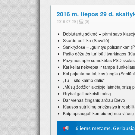
2016 m. liepos 29 d. skaity
2016-07-29
|
(0)
Debiutantų sėkmė – pirmi savo klasėj
Skurdo politika (Savaitė)
Sankryžose – „gulintys policininkai“ (
Pašto dėžutės turi būti tvarkingos (K
Pažymos apie sumokėtas PSD skolas n
Kai keliai nekvepia ir tampa šunkeliai
Kai pajuntama tai, kas jungia (Seniūni
„Tu – šito kaimo dalis“
„Mūsų žodžio“ akcijoje laimėtą prizą 
Grybai gali pakeisti mėsą
Dar vienas žingsnis arčiau Dievo
Klausos sutrikimų priežastys ir reabilit
Kaip apsaugoti kompiuterį nuo virusų
eruokite „Mūsų žodį“ 2026-iems metams. Geriausia dovana –