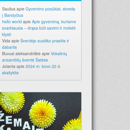
Saulius
apie
Gyvenimo posūkiai, atvedę
į Barstyčius
hello world
apie
Apie gyvenimą, kuriame
svarbiausia – drąsa būti savimi ir mokėti
klysti
Vida
apie
Šventėje susitiko praeitis ir
dabartis
Buvusi aleksandriškė
apie
Vokalinių
ansamblių šventė Šatėse
Jolanta
apie
2024 m. kovo 22 d.
skaitykite