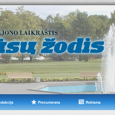
edakcija
Prenumerata
Reklama