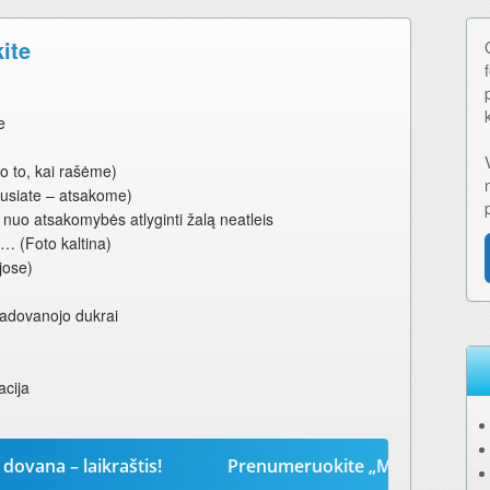
kite
e
Po to, kai rašėme)
lausiate – atsakome)
uo atsakomybės atlyginti žalą neatleis
s… (Foto kaltina)
jose)
padovanojo dukrai
acija
 laikraštis!
Prenumeruokite „Mūsų žodį“ 2026-iems