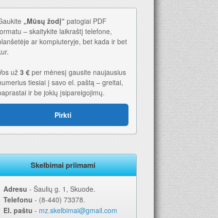
Gaukite
„Mūsų žodį“
patogiai PDF
formatu – skaitykite laikraštį telefone,
planšetėje ar kompiuteryje, bet kada ir bet
kur.
Vos už
3 €
per mėnesį gausite naujausius
numerius tiesiai į savo el. paštą – greitai,
paprastai ir be jokių įsipareigojimų.
Pirkti
Skelbimai priimami
Adresu
‐ Šaulių g. 1, Skuode.
Telefonu
‐ (8-440) 73378.
 metams. Geriausia dovana – laikraštis!
El. paštu
‐
mz.skelbimai@gmail.com