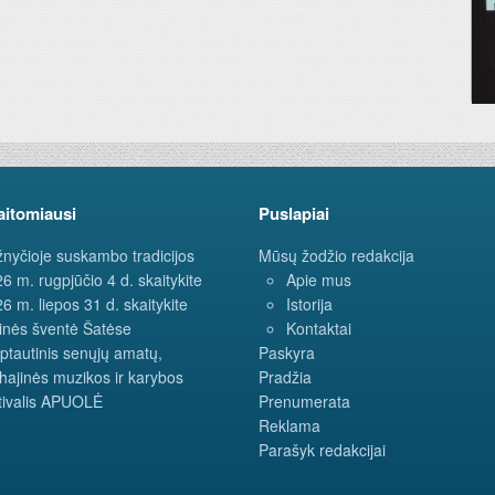
aitomiausi
Puslapiai
nyčioje suskambo tradicijos
Mūsų žodžio redakcija
6 m. rugpjūčio 4 d. skaitykite
Apie mus
6 m. liepos 31 d. skaitykite
Istorija
inės šventė Šatėse
Kontaktai
ptautinis senųjų amatų,
Paskyra
hajinės muzikos ir karybos
Pradžia
tivalis APUOLĖ
Prenumerata
Reklama
Parašyk redakcijai