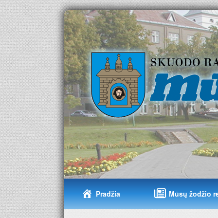
Pradžia
Mūsų žodžio r