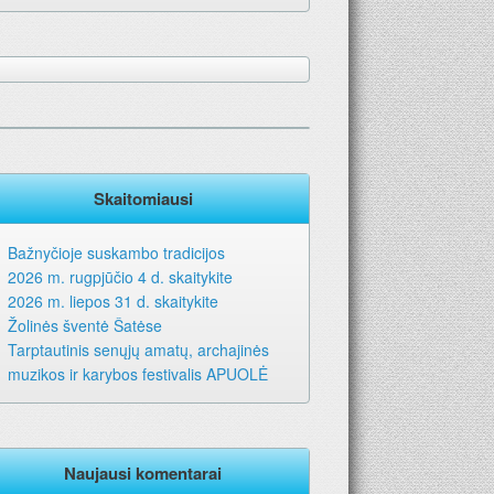
Skaitomiausi
Bažnyčioje suskambo tradicijos
2026 m. rugpjūčio 4 d. skaitykite
2026 m. liepos 31 d. skaitykite
Žolinės šventė Šatėse
Tarptautinis senųjų amatų, archajinės
muzikos ir karybos festivalis APUOLĖ
Naujausi komentarai