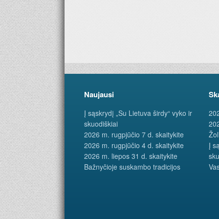
Naujausi
Sk
Į sąskrydį „Su Lietuva širdy“ vyko ir
202
skuodiškiai
202
2026 m. rugpjūčio 7 d. skaitykite
Žol
2026 m. rugpjūčio 4 d. skaitykite
Į s
2026 m. liepos 31 d. skaitykite
sku
Bažnyčioje suskambo tradicijos
Vas