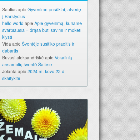
Saulius
apie
Gyvenimo posūkiai, atvedę
į Barstyčius
hello world
apie
Apie gyvenimą, kuriame
svarbiausia – drąsa būti savimi ir mokėti
klysti
Vida
apie
Šventėje susitiko praeitis ir
dabartis
Buvusi aleksandriškė
apie
Vokalinių
ansamblių šventė Šatėse
Jolanta
apie
2024 m. kovo 22 d.
skaitykite