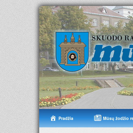
Pradžia
Mūsų žodžio r