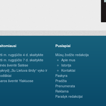
aitomiausi
Puslapiai
6 m. rugpjūčio 4 d. skaitykite
Mūsų žodžio redakcija
6 m. rugpjūčio 7 d. skaitykite
Apie mus
inės šventė Šatėse
Istorija
ąskrydį „Su Lietuva širdy“ vyko ir
Kontaktai
odiškiai
Paskyra
aros šventė Ylakiuose
Pradžia
Prenumerata
Reklama
Parašyk redakcijai