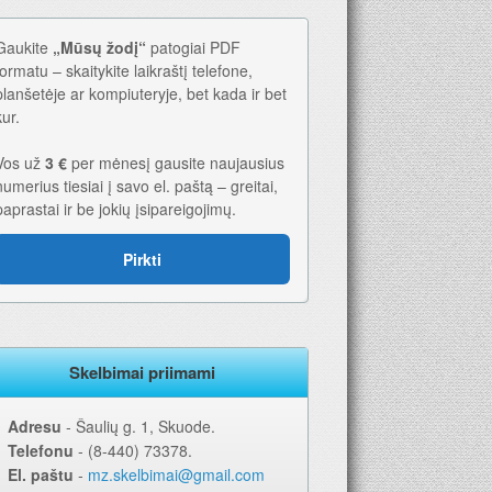
Gaukite
„Mūsų žodį“
patogiai PDF
formatu – skaitykite laikraštį telefone,
planšetėje ar kompiuteryje, bet kada ir bet
kur.
Vos už
3 €
per mėnesį gausite naujausius
numerius tiesiai į savo el. paštą – greitai,
paprastai ir be jokių įsipareigojimų.
Pirkti
Skelbimai priimami
Adresu
‐ Šaulių g. 1, Skuode.
Telefonu
‐ (8-440) 73378.
El. paštu
‐
mz.skelbimai@gmail.com