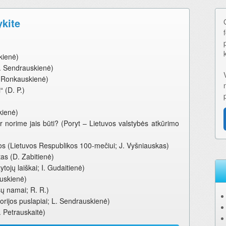
ykite
kienė)
. Sendrauskienė)
. Ronkauskienė)
“ (D. P.)
kienė)
norime jais būti? (Poryt – Lietuvos valstybės atkūrimo
os (Lietuvos Respublikos 100-mečiui; J. Vyšniauskas)
tas (D. Zabitienė)
jų laiškai; I. Gudaitienė)
auskienė)
sų namai; R. R.)
torijos puslapiai; L. Sendrauskienė)
D. Petrauskaitė)