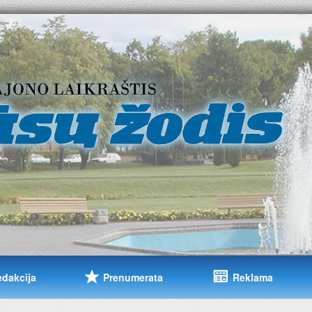
edakcija
Prenumerata
Reklama