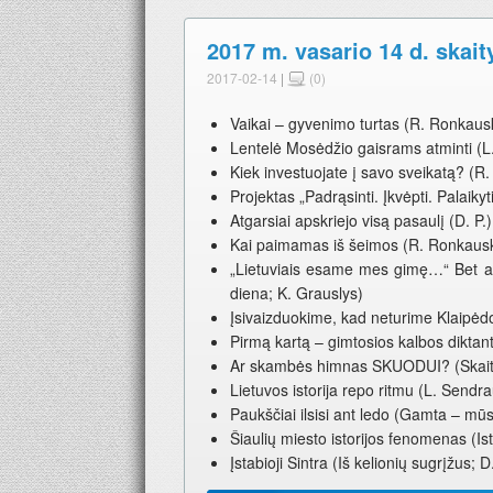
2017 m. vasario 14 d. skait
2017-02-14
|
(0)
Vaikai – gyvenimo turtas (R. Ronkaus
Lentelė Mosėdžio gaisrams atminti (L
Kiek investuojate į savo sveikatą? (R
Projektas „Padrąsinti. Įkvėpti. Palaikyti
Atgarsiai apskriejo visą pasaulį (D. P.)
Kai paimamas iš šeimos (R. Ronkaus
„Lietuviais esame mes gimę…“ Bet ar 
diena; K. Grauslys)
Įsivaizduokime, kad neturime Klaipėd
Pirmą kartą – gimtosios kalbos diktan
Ar skambės himnas SKUODUI? (Skaityto
Lietuvos istorija repo ritmu (L. Sendr
Paukščiai ilsisi ant ledo (Gamta – mū
Šiaulių miesto istorijos fenomenas (Is
Įstabioji Sintra (Iš kelionių sugrįžus; 