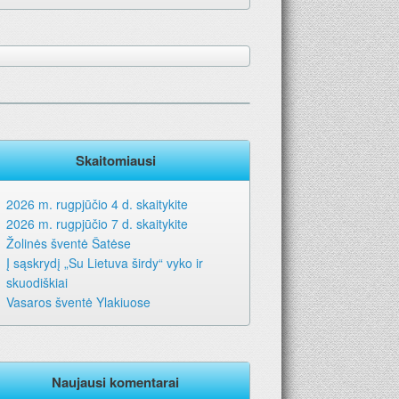
6-iems metams. Geriausia dovana – laikraštis!
Skaitomiausi
2026 m. rugpjūčio 4 d. skaitykite
2026 m. rugpjūčio 7 d. skaitykite
Žolinės šventė Šatėse
Į sąskrydį „Su Lietuva širdy“ vyko ir
skuodiškiai
Vasaros šventė Ylakiuose
Naujausi komentarai