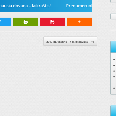
vana – laikraštis!
Prenumeruokite „Mūsų žodį“ 202
→
2017 m. vasario 17 d. skaitykite