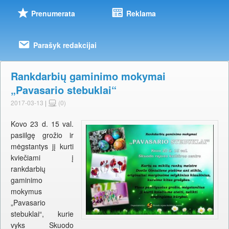
Prenumerata
Reklama
Parašyk redakcijai
Rankdarbių gaminimo mokymai
„Pavasario stebuklai“
2017-03-13
|
(0)
Kovo 23 d. 15 val.
pasiilgę grožio ir
mėgstantys jį kurti
kviečiami į
rankdarbių
gaminimo
mokymus
„Pavasario
stebuklai“, kurie
vyks Skuodo