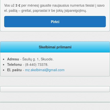
Vos už
3 €
per mėnesį gausite naujausius numerius tiesiai į savo
el. paštą – greitai, paprastai ir be jokių įsipareigojimų.
Pirkti
Skelbimai priimami
Adresu
‐ Šaulių g. 1, Skuode.
Telefonu
‐ (8-440) 73378.
El. paštu
‐
mz.skelbimai@gmail.com