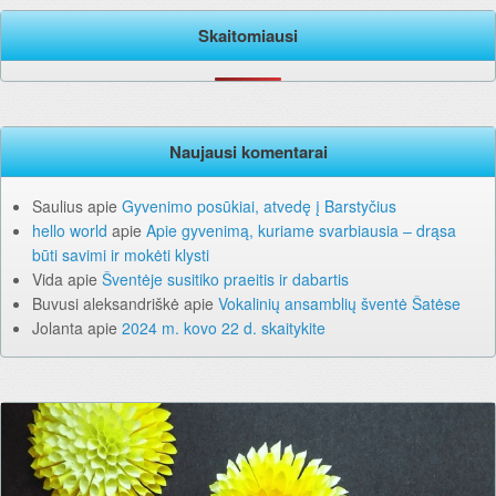
Skaitomiausi
Naujausi komentarai
Saulius
apie
Gyvenimo posūkiai, atvedę į Barstyčius
hello world
apie
Apie gyvenimą, kuriame svarbiausia – drąsa
būti savimi ir mokėti klysti
Vida
apie
Šventėje susitiko praeitis ir dabartis
Buvusi aleksandriškė
apie
Vokalinių ansamblių šventė Šatėse
Jolanta
apie
2024 m. kovo 22 d. skaitykite