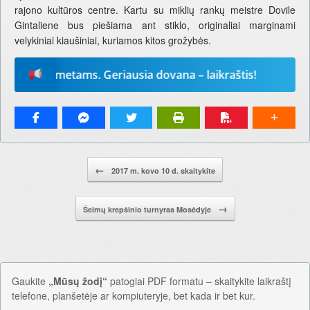
rajono kultūros centre. Kartu su miklių rankų meistre Dovile
Gintaliene bus piešiama ant stiklo, originaliai marginami
velykiniai kiaušiniai, kuriamos kitos grožybės.
-iems metams. Geriausia dovana – laikraštis!
Prenu
Pranešimo navigacija.
←
2017 m. kovo 10 d. skaitykite
→
Šeimų krepšinio turnyras Mosėdyje
Gaukite
„Mūsų žodį“
patogiai PDF formatu – skaitykite laikraštį
telefone, planšetėje ar kompiuteryje, bet kada ir bet kur.