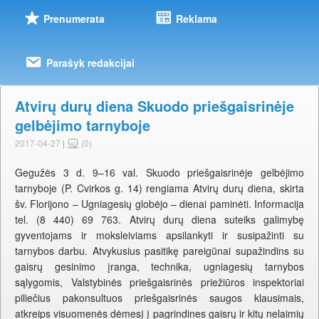
Prenumerata
Reklama
Parašyk redakcijai
Atvirų durų diena Skuodo priešgaisrinėje
gelbėjimo tarnyboje
2017-04-27
|
(0)
Gegužės 3 d. 9–16 val. Skuodo priešgaisrinėje gelbėjimo
tarnyboje (P. Cvirkos g. 14) rengiama Atvirų durų diena, skirta
šv. Florijono – Ugniagesių globėjo – dienai paminėti. Informacija
tel. (8 440) 69 763. Atvirų durų diena suteiks galimybę
gyventojams ir moksleiviams apsilankyti ir susipažinti su
tarnybos darbu. Atvykusius pasitikę pareigūnai supažindins su
gaisrų gesinimo įranga, technika, ugniagesių tarnybos
sąlygomis, Valstybinės priešgaisrinės priežiūros inspektoriai
piliečius pakonsultuos priešgaisrinės saugos klausimais,
atkreips visuomenės dėmesį į pagrindines gaisrų ir kitų nelaimių