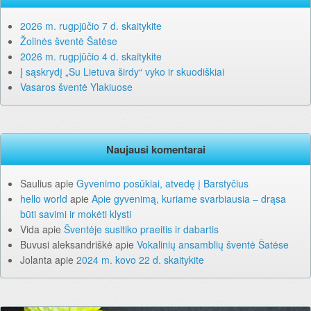
2026 m. rugpjūčio 7 d. skaitykite
Žolinės šventė Šatėse
2026 m. rugpjūčio 4 d. skaitykite
Į sąskrydį „Su Lietuva širdy“ vyko ir skuodiškiai
Vasaros šventė Ylakiuose
Naujausi komentarai
Saulius
apie
Gyvenimo posūkiai, atvedę į Barstyčius
hello world
apie
Apie gyvenimą, kuriame svarbiausia – drąsa
būti savimi ir mokėti klysti
Vida
apie
Šventėje susitiko praeitis ir dabartis
Buvusi aleksandriškė
apie
Vokalinių ansamblių šventė Šatėse
Jolanta
apie
2024 m. kovo 22 d. skaitykite