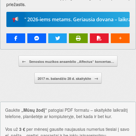
priežastis.
 žodį“ 2026-iems metams. Geriausia dovana – laikraštis!
Pranešimo navigacija.
←
Senosios muzikos ansamblio „Affectus“ koncertas…
→
2017 m. balandžio 28 d. skaitykite
Gaukite
„Mūsų žodį“
patogiai PDF formatu – skaitykite laikraštį
telefone, planšetėje ar kompiuteryje, bet kada ir bet kur.
Vos už
3 €
per mėnesį gausite naujausius numerius tiesiai į savo
el. paštą – greitai, paprastai ir be jokių įsipareigojimų.