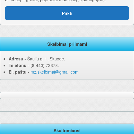
Pirkti
Skelbimai priimami
Adresu
‐ Šaulių g. 1, Skuode.
Telefonu
‐ (8-440) 73378.
El. paštu
‐
mz.skelbimai@gmail.com
Skaitomiausi