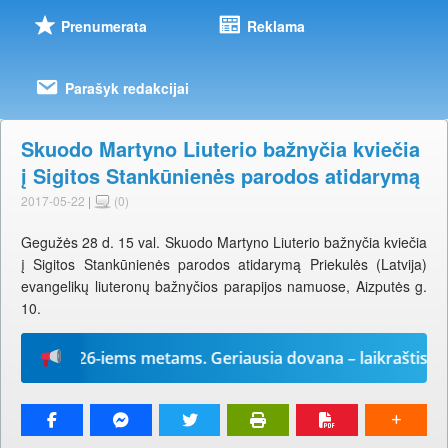
Prenumerata
Reklama
Parašyk redakcijai
Skuodo Martyno Liuterio bažnyčia kviečia
į Sigitos Stankūnienės parodos atidarymą
2017-05-22
|
(0)
Gegužės 28 d. 15 val. Skuodo Martyno Liuterio bažnyčia kviečia
į Sigitos Stankūnienės parodos atidarymą Priekulės (Latvija)
evangelikų liuteronų bažnyčios parapijos namuose, Aizputės g.
10.
į“ 2026-iems metams. Geriausia dovana – laikraštis!