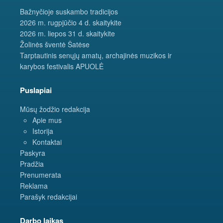
Bažnyčioje suskambo tradicijos
2026 m. rugpjūčio 4 d. skaitykite
2026 m. liepos 31 d. skaitykite
Žolinės šventė Šatėse
Tarptautinis senųjų amatų, archajinės muzikos ir
karybos festivalis APUOLĖ
Puslapiai
Mūsų žodžio redakcija
Apie mus
Istorija
Kontaktai
Paskyra
Pradžia
Prenumerata
Reklama
Parašyk redakcijai
Darbo laikas