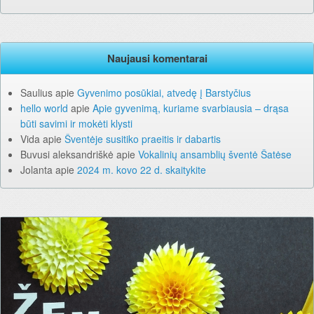
Naujausi komentarai
Saulius
apie
Gyvenimo posūkiai, atvedę į Barstyčius
hello world
apie
Apie gyvenimą, kuriame svarbiausia – drąsa
būti savimi ir mokėti klysti
Vida
apie
Šventėje susitiko praeitis ir dabartis
Buvusi aleksandriškė
apie
Vokalinių ansamblių šventė Šatėse
Jolanta
apie
2024 m. kovo 22 d. skaitykite