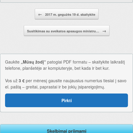
Pranešimo navigacija.
←
2017 m. gegužės 19 d. skaitykite
→
Susitikimas su sveikatos apsaugos ministru…
Gaukite
„Mūsų žodį“
patogiai PDF formatu – skaitykite laikraštį
telefone, planšetėje ar kompiuteryje, bet kada ir bet kur.
Vos už
3 €
per mėnesį gausite naujausius numerius tiesiai į savo
el. paštą – greitai, paprastai ir be jokių įsipareigojimų.
Pirkti
Skelbimai priimami