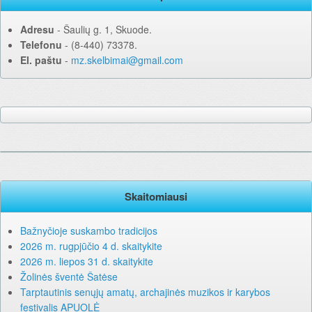
Adresu
‐ Šaulių g. 1, Skuode.
Telefonu
‐ (8-440) 73378.
El. paštu
‐
mz.skelbimai@gmail.com
Skaitomiausi
Bažnyčioje suskambo tradicijos
2026 m. rugpjūčio 4 d. skaitykite
2026 m. liepos 31 d. skaitykite
Žolinės šventė Šatėse
Tarptautinis senųjų amatų, archajinės muzikos ir karybos
festivalis APUOLĖ