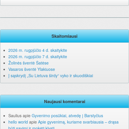
Skaitomiausi
2026 m. rugpjūčio 4 d. skaitykite
2026 m. rugpjūčio 7 d. skaitykite
Žolinės šventė Šatėse
Vasaros šventė Ylakiuose
Į sąskrydį „Su Lietuva širdy“ vyko ir skuodiškiai
Naujausi komentarai
Saulius
apie
Gyvenimo posūkiai, atvedę į Barstyčius
hello world
apie
Apie gyvenimą, kuriame svarbiausia – drąsa
būti savimi ir mokėti klysti