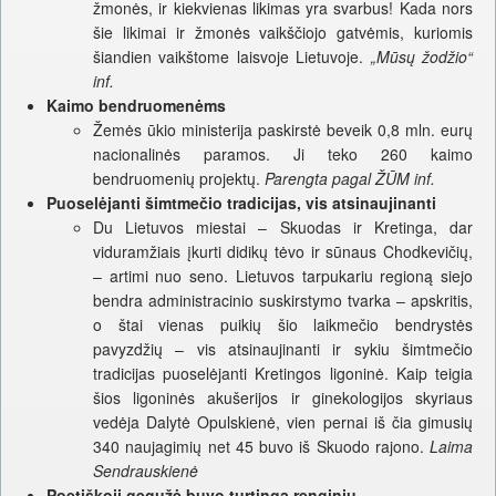
žmonės, ir kiekvienas likimas yra svarbus! Kada nors
šie likimai ir žmonės vaikščiojo gatvėmis, kuriomis
šiandien vaikštome laisvoje Lietuvoje.
„Mūsų žodžio“
inf.
Kaimo bendruomenėms
Žemės ūkio ministerija paskirstė beveik 0,8 mln. eurų
nacionalinės paramos. Ji teko 260 kaimo
bendruomenių projektų.
Parengta pagal ŽŪM inf.
Puoselėjanti šimtmečio tradicijas, vis atsinaujinanti
Du Lietuvos miestai – Skuodas ir Kretinga, dar
viduramžiais įkurti didikų tėvo ir sūnaus Chodkevičių,
– artimi nuo seno. Lietuvos tarpukariu regioną siejo
bendra administracinio suskirstymo tvarka – apskritis,
o štai vienas puikių šio laikmečio bendrystės
pavyzdžių – vis atsinaujinanti ir sykiu šimtmečio
tradicijas puoselėjanti Kretingos ligoninė. Kaip teigia
šios ligoninės akušerijos ir ginekologijos skyriaus
vedėja Dalytė Opulskienė, vien pernai iš čia gimusių
340 naujagimių net 45 buvo iš Skuodo rajono.
Laima
Sendrauskienė
Poetiškoji gegužė buvo turtinga renginių