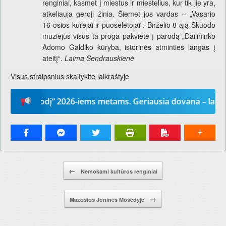
renginiai, kasmet į miestus ir miestelius, kur tik jie yra,
atkeliauja geroji žinia. Šiemet jos vardas – „Vasario
16-osios kūrėjai ir puoselėtojai“. Birželio 8-ąją Skuodo
muziejus visus ta proga pakvietė į parodą „Dailininko
Adomo Galdiko kūryba, istorinės atminties langas į
ateitį“.
Laima Sendrauskienė
Visus straipsnius skaitykite laikraštyje
sų žodį“ 2026-iems metams. Geriausia dovana – laikraštis
Pranešimo navigacija.
←
Nemokami kultūros renginiai
→
Mažosios Joninės Mosėdyje