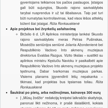
gyventojams teikiamos tos pačios paslaugos. Įstaigos
gali būti sujungtos, Skuodo rajono savivaldybės
tarybai nusprendus ir už tai išbalsavus. Taip pat turi
būti numatytas kontroliavimas, kad visos lėšos atitektų
būtent šiai įstaigai.
Rūta Ronkauskienė
Apie projektus bei žvyrkelių asfaltavimą
Birželio 6 d. LR Aplinkos ministerijoje lankėsi Skuodo
rajono savivaldybės meras Petras Pušinskas,
Mosėdžio seniūnijos seniūnė Jolanta Ažondenienė bei
Respublikinio Vaclovo Into akmenų muziejaus
direktorius Evaldas Razgus. Vizito tikslas – susitikti su
aplinkos ministru Kęstučiu Navicku ir pasikalbėti apie
Respublikinio Vaclovo Into akmenų muziejaus projekto
tęstinumą. Dabar tvarkomas muziejaus parkas.
Visiems planams įgyvendinti lėšų nepakanka –
tikimasi, kad projektas bus tęsiamas toliau.
Rūta
Ronkauskienė
Šaukštai po pietų, arba nežinojimas, kainavęs 300 eurų
Į „Mūsų žodžio“ redakciją kreipėsi laikraščio skaitytoja,
panorusi likti nežinoma, ir prašė išsiaiškinti, kokiais