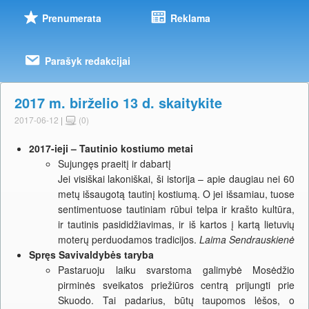
Prenumerata
Reklama
Parašyk redakcijai
2017 m. birželio 13 d. skaitykite
2017-06-12
|
(0)
2017-ieji – Tautinio kostiumo metai
Sujungęs praeitį ir dabartį
Jei visiškai lakoniškai, ši istorija – apie daugiau nei 60
metų išsaugotą tautinį kostiumą. O jei išsamiau, tuose
sentimentuose tautiniam rūbui telpa ir krašto kultūra,
ir tautinis pasididžiavimas, ir iš kartos į kartą lietuvių
moterų perduodamos tradicijos.
Laima Sendrauskienė
Spręs Savivaldybės taryba
Pastaruoju laiku svarstoma galimybė Mosėdžio
pirminės sveikatos priežiūros centrą prijungti prie
Skuodo. Tai padarius, būtų taupomos lėšos, o