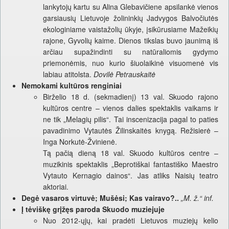
lankytojų kartu su Alina Glebavičiene apsilankė vienos
garsiausių Lietuvoje žolininkių Jadvygos Balvočiutės
ekologiniame vaistažolių ūkyje, įsikūrusiame Mažeikių
rajone, Gyvolių kaime. Dienos tikslas buvo jaunimą iš
arčiau supažindinti su natūraliomis gydymo
priemonėmis, nuo kurio šiuolaikinė visuomenė vis
labiau atitolsta.
Dovilė Petrauskaitė
Nemokami kultūros renginiai
Birželio 18 d. (sekmadienį) 13 val. Skuodo rajono
kultūros centre – vienos dalies spektaklis vaikams ir
ne tik „Melagių pilis“. Tai inscenizacija pagal to paties
pavadinimo Vytautės Žilinskaitės knygą. Režisierė –
Inga Norkutė-Žvinienė.
Tą pačią dieną 18 val. Skuodo kultūros centre –
muzikinis spektaklis „Beprotiškai fantastiško Maestro
Vytauto Kernagio dainos“. Jas atliks Naisių teatro
aktoriai.
Degė vasaros virtuvė; Mušėsi; Kas vairavo?..
„M. ž.“ inf.
Į tėviškę grįžęs paroda Skuodo muziejuje
Nuo 2012-ųjų, kai pradėti Lietuvos muziejų kelio