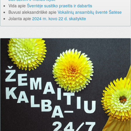
Vida
apie
Šventėje susitiko praeitis ir dabartis
Buvusi aleksandriškė
apie
Vokalinių ansamblių šventė Šatėse
Jolanta
apie
2024 m. kovo 22 d. skaitykite