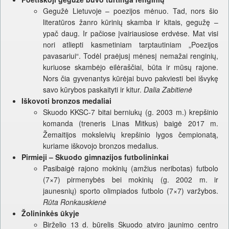
Gegužė Lietuvoje – poezijos mėnuo. Tad, nors šio
literatūros žanro kūrinių skamba ir kitais, gegužę –
ypač daug. Ir pačiose įvairiausiose erdvėse. Mat visi
nori atliepti kasmetiniam tarptautiniam „Poezijos
pavasariui“. Todėl praėjusį mėnesį nemažai renginių,
kuriuose skambėjo eilėraščiai, būta ir mūsų rajone.
Nors čia gyvenantys kūrėjai buvo pakviesti bei išvykę
savo kūrybos paskaityti ir kitur.
Dalia Zabitienė
Iškovoti bronzos medaliai
Skuodo KKSC-7 bitai berniukų (g. 2003 m.) krepšinio
komanda (treneris Linas Mitkus) baigė 2017 m.
Žemaitijos moksleivių krepšinio lygos čempionatą,
kuriame iškovojo bronzos medalius.
Pirmieji – Skuodo gimnazijos futbolininkai
Pasibaigė rajono mokinių (amžius neribotas) futbolo
(7×7) pirmenybės bei mokinių (g. 2002 m. ir
jaunesnių) sporto olimpiados futbolo (7×7) varžybos.
Rūta Ronkauskienė
Žolininkės ūkyje
Birželio 13 d. būrelis Skuodo atviro jaunimo centro