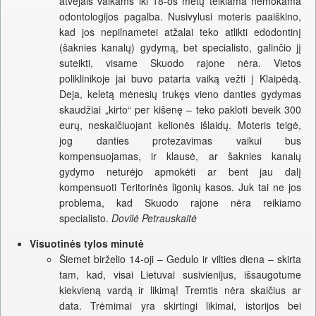
atvejais vaikams iki 18-os metų teikiama nemokama
odontologijos pagalba. Nusivylusi moteris paaiškino,
kad jos nepilnametei atžalai teko atlikti edodontinį
(šaknies kanalų) gydymą, bet specialisto, galinčio jį
suteikti, visame Skuodo rajone nėra. Vietos
poliklinikoje jai buvo patarta vaiką vežti į Klaipėdą.
Deja, keletą mėnesių trukęs vieno danties gydymas
skaudžiai „kirto“ per kišenę – teko pakloti beveik 300
eurų, neskaičiuojant kelionės išlaidų. Moteris teigė,
jog danties protezavimas vaikui bus
kompensuojamas, ir klausė, ar šaknies kanalų
gydymo neturėjo apmokėti ar bent jau dalį
kompensuoti Teritorinės ligonių kasos. Juk tai ne jos
problema, kad Skuodo rajone nėra reikiamo
specialisto.
Dovilė Petrauskaitė
Visuotinės tylos minutė
Šiemet birželio 14-oji – Gedulo ir vilties diena – skirta
tam, kad, visai Lietuvai susivienijus, išsaugotume
kiekvieną vardą ir likimą! Tremtis nėra skaičius ar
data. Trėmimai yra skirtingi likimai, istorijos bei