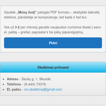
Gaukite
„Mūsų žodį“
patogiai PDF formatu – skaitykite laikraštį
telefone, planšetėje ar kompiuteryje, bet kada ir bet kur.
Vos už
3 €
per mėnesį gausite naujausius numerius tiesiai į savo
el. paštą – greitai, paprastai ir be jokių įsipareigojimų.
Pirkti
Skelbimai priimami
Adresu
‐ Šaulių g. 1, Skuode.
Telefonu
‐ (8-440) 73378.
El. paštu
‐
mz.skelbimai@gmail.com