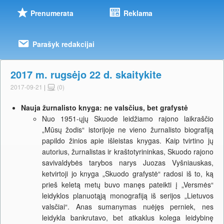
Prenumerata
Reklama
Parašyk redakcijai
2017 m. rugsėjo 22 d. skaitykite
2017-09-21
|
(0)
Nauja žurnalisto knyga: ne valsčius, bet grafystė
Nuo 1951-ųjų Skuode leidžiamo rajono laikraščio
„Mūsų žodis“ istorijoje ne vieno žurnalisto biografiją
papildo žinios apie išleistas knygas. Kaip tvirtino jų
autorius, žurnalistas ir kraštotyrininkas, Skuodo rajono
savivaldybės tarybos narys Juozas Vyšniauskas,
ketvirtoji jo knyga „Skuodo grafystė“ radosi iš to, ką
prieš keletą metų buvo manęs pateikti į „Versmės“
leidyklos planuotąją monografiją iš serijos „Lietuvos
valsčiai“. Anas sumanymas nuėjęs perniek, nes
leidykla bankrutavo, bet atkaklus kolega leidybinę