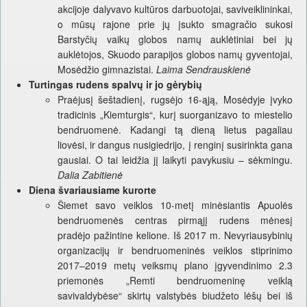
akcijoje dalyvavo kultūros darbuotojai, saviveiklininkai,
o mūsų rajone prie jų įsukto smagračio sukosi
Barstyčių vaikų globos namų auklėtiniai bei jų
auklėtojos, Skuodo parapijos globos namų gyventojai,
Mosėdžio gimnazistai.
Laima Sendrauskienė
Turtingas rudens spalvų ir jo gėrybių
Praėjusį šeštadienį, rugsėjo 16-ąją, Mosėdyje įvyko
tradicinis „Kiemturgis“, kurį suorganizavo to miestelio
bendruomenė. Kadangi tą dieną lietus pagaliau
liovėsi, ir dangus nusigiedrijo, į renginį susirinkta gana
gausiai. O tai leidžia jį laikyti pavykusiu – sėkmingu.
Dalia Zabitienė
Diena švariausiame kurorte
Šiemet savo veiklos 10-metį minėsiantis Apuolės
bendruomenės centras pirmąjį rudens mėnesį
pradėjo pažintine kelione. Iš 2017 m. Nevyriausybinių
organizacijų ir bendruomeninės veiklos stiprinimo
2017–2019 metų veiksmų plano įgyvendinimo 2.3
priemonės „Remti bendruomeninę veiklą
savivaldybėse“ skirtų valstybės biudžeto lėšų bei iš