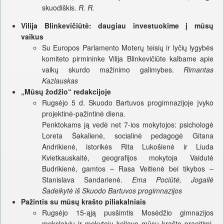
skuodiškis.
R. R.
Vilija Blinkevičiūtė: daugiau investuokime į mūsų
vaikus
Su Europos Parlamento Moterų teisių ir lyčių lygybės
komiteto pirmininke Vilija Blinkevičiūte kalbame apie
vaikų skurdo mažinimo galimybes.
Rimantas
Kazlauskas
„Mūsų žodžio“ redakcijoje
Rugsėjo 5 d. Skuodo Bartuvos progimnazijoje įvyko
projektinė-pažintinė diena.
Penktokams ją vedė net 7-ios mokytojos: psichologė
Loreta Šakalienė, socialinė pedagogė Gitana
Andrikienė, istorikės Rita Lukošienė ir Liuda
Kvietkauskaitė, geografijos mokytoja Vaidutė
Budrikienė, gamtos – Rasa Veitienė bei tikybos –
Stanislava Sandarienė.
Ema Pociūtė, Jogailė
Šadeikytė iš Skuodo Bartuvos progimnazijos
Pažintis su mūsų krašto piliakalniais
Rugsėjo 15-ąją pusšimtis Mosėdžio gimnazijos
moksleivių ir mokytojų keliavo mūsų krašto praeitimi,