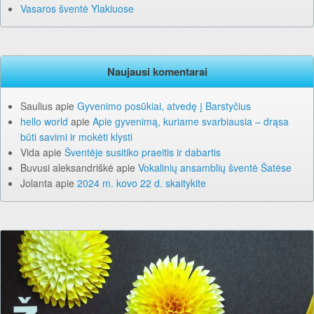
Vasaros šventė Ylakiuose
Naujausi komentarai
Saulius
apie
Gyvenimo posūkiai, atvedę į Barstyčius
hello world
apie
Apie gyvenimą, kuriame svarbiausia – drąsa
būti savimi ir mokėti klysti
Vida
apie
Šventėje susitiko praeitis ir dabartis
Buvusi aleksandriškė
apie
Vokalinių ansamblių šventė Šatėse
Jolanta
apie
2024 m. kovo 22 d. skaitykite