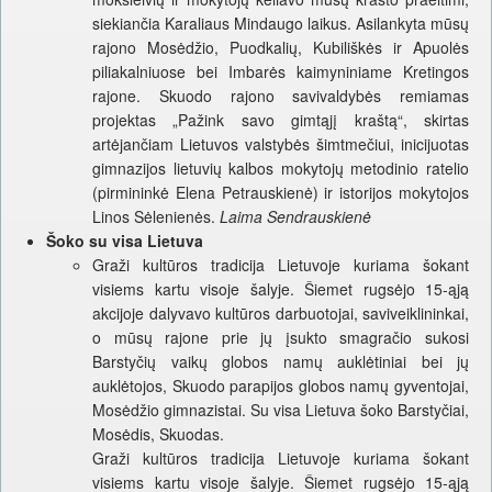
siekiančia Karaliaus Mindaugo laikus. Asilankyta mūsų
rajono Mosėdžio, Puodkalių, Kubiliškės ir Apuolės
piliakalniuose bei Imbarės kaimyniniame Kretingos
rajone. Skuodo rajono savivaldybės remiamas
projektas „Pažink savo gimtąjį kraštą“, skirtas
artėjančiam Lietuvos valstybės šimtmečiui, inicijuotas
gimnazijos lietuvių kalbos mokytojų metodinio ratelio
(pirmininkė Elena Petrauskienė) ir istorijos mokytojos
Linos Sėlenienės.
Laima Sendrauskienė
Šoko su visa Lietuva
Graži kultūros tradicija Lietuvoje kuriama šokant
visiems kartu visoje šalyje. Šiemet rugsėjo 15-ąją
akcijoje dalyvavo kultūros darbuotojai, saviveiklininkai,
o mūsų rajone prie jų įsukto smagračio sukosi
Barstyčių vaikų globos namų auklėtiniai bei jų
auklėtojos, Skuodo parapijos globos namų gyventojai,
Mosėdžio gimnazistai. Su visa Lietuva šoko Barstyčiai,
Mosėdis, Skuodas.
Graži kultūros tradicija Lietuvoje kuriama šokant
visiems kartu visoje šalyje. Šiemet rugsėjo 15-ąją