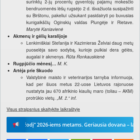
surinktų 2-jų procentų gyventojų pajamų mokesčio
bendruomenės lėšų rugsėjo 2 d. išvažiuota susipažinti
su Birštonu, pakeliui užsukant pasidairyti po buvusias
kunigaikščių Oginskių valdas Plungėje ir Rietave.
Marytė Kaniavienė
Akmenų ir gėlių karalijoje
Lenkimiškiai Stefanija ir Kazimieras Želviai daug metų
puoselėja savo sodybą, kurioje puikiai dera gėlės,
augalai ir akmenys.
Rūta Ronkauskienė
Rugpjūčio mėnesį…
M. K.
Artėja prie Skuodo
Valstybinė maisto ir veterinarijos tarnyba informuoja,
kad per šiuos metus 22-uose Lietuvos rajonuose
nustatyta jau 670 afrikinio kiaulių maro (toliau – AKM)
protrūkio vietų.
„M. ž.“ inf.
Visus straipsnius skaitykite laikraštyje
sų žodį“ 2026-iems metams. Geriausia dovana – laikraštis