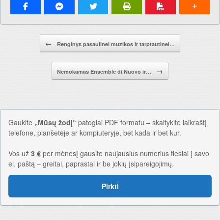
Pranešimo navigacija.
←
Renginys pasaulinei muzikos ir tarptautinei…
→
Nemokamas Ensemble di Nuovo ir…
Gaukite
„Mūsų žodį“
patogiai PDF formatu – skaitykite laikraštį
telefone, planšetėje ar kompiuteryje, bet kada ir bet kur.
Vos už
3 €
per mėnesį gausite naujausius numerius tiesiai į savo
el. paštą – greitai, paprastai ir be jokių įsipareigojimų.
Pirkti