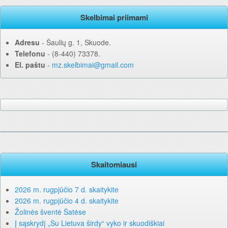
Skelbimai priimami
Adresu
‐ Šaulių g. 1, Skuode.
Telefonu
‐ (8-440) 73378.
El. paštu
‐
mz.skelbimai@gmail.com
Skaitomiausi
2026 m. rugpjūčio 7 d. skaitykite
2026 m. rugpjūčio 4 d. skaitykite
Žolinės šventė Šatėse
Į sąskrydį „Su Lietuva širdy“ vyko ir skuodiškiai