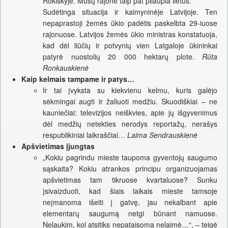
Rokiškyje. Mūsų rajone taip pat pliaupia lietus.
Sudėtinga situacija ir kaimyninėje Latvijoje. Ten
nepaprastoji žemės ūkio padėtis paskelbta 29-iuose
rajonuose. Latvijos žemės ūkio ministras konstatuoja,
kad dėl liūčių ir potvynių vien Latgaloje ūkininkai
patyrė nuostolių 20 000 hektarų plote.
Rūta
Ronkauskienė
Kaip kelmais tampame ir patys…
Ir tai įvyksta su kiekvienu kelmu, kuris galėjo
sėkmingai augti ir žaliuoti medžiu. Skuodiškiai – ne
kauniečiai: televizijos neiškvies, apie jų išgyvenimus
dėl medžių netekties nerodys reportažų, nerašys
respublikiniai laikraščiai…
Laima Sendrauskienė
Apšvietimas įjungtas
„Kokiu pagrindu mieste taupoma gyventojų saugumo
sąskaita? Kokiu atrankos principu organizuojamas
apšvietimas tam tikruose kvartaluose? Sunku
įsivaizduoti, kad šiais laikais mieste tamsoje
neįmanoma išeiti į gatvę, jau nekalbant apie
elementarų saugumą netgi būnant namuose.
Nelaukim, kol atsitiks nepataisoma nelaimė…“, – teigė