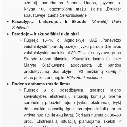
užduotį, padedamas žmonos Liudos, įgyvendino.
Knyga 100 egzempliorių tiražu išleista „Drukos“
spaustuvėje.
Laima Sendrauskienė
Pasaulyje… Lietuvoje… Ir Skuode.
(Savaitė) Dalia
Zabitienė
Parodoje – ir skuodiškiai ūkininkai
Rugsėjo 15–16 d. Algirdiškyje, UAB „Panevėžio
veislininkystė“ parodų bazėje, įvyko paroda „Lietuvos
veislininkystės pasiekimai 2017“. Joje dalyvavo grupė
Skuodo rajono ūkininkų. Klauseikių kaimo ūkininkė
Marytė Šliačkuvienė apdovanota už bandos
produktyvumą. Jos ūkyje – 90 melžiamų karvių ir
visas pulkas prieauglio.
Rūta Ronkauskienė
Rudens darbams trukdo lietus
Rugsėjo 6 d. posėdžiavusi Ignalinos rajono
savivaldybės ekstremalių situacijų komisija priėmė
sprendimą pripažinti rajone įvykus ekstremalų įvykį
dėl sunaikintų pasėlių. Ignalinos rajone kritulių norma
viršyta nuo 1,5 iki 4-ių kartų. Derliaus nuimta tik 30–50
proc. Ekstremalią situaciją planuojama skelbti ir