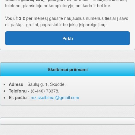
telefone, planšetėje ar kompiuteryje, bet kada ir bet kur.
Vos už
3 €
per mėnesį gausite naujausius numerius tiesiai į savo
el. paštą – greitai, paprastai ir be jokių įsipareigojimų.
Pirkti
Skelbimai priimami
Adresu
‐ Šaulių g. 1, Skuode.
Telefonu
‐ (8-440) 73378.
El. paštu
‐
mz.skelbimai@gmail.com