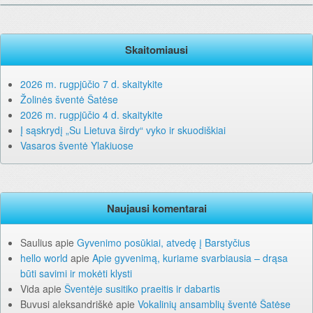
Skaitomiausi
2026 m. rugpjūčio 7 d. skaitykite
Žolinės šventė Šatėse
2026 m. rugpjūčio 4 d. skaitykite
Į sąskrydį „Su Lietuva širdy“ vyko ir skuodiškiai
Vasaros šventė Ylakiuose
Naujausi komentarai
Saulius
apie
Gyvenimo posūkiai, atvedę į Barstyčius
hello world
apie
Apie gyvenimą, kuriame svarbiausia – drąsa
būti savimi ir mokėti klysti
Vida
apie
Šventėje susitiko praeitis ir dabartis
Buvusi aleksandriškė
apie
Vokalinių ansamblių šventė Šatėse