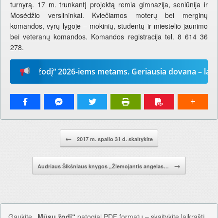
turnyrą. 17 m. trunkantį projektą remia gimnazija, seniūnija ir
Mosėdžio verslininkai. Kviečiamos moterų bei merginų
komandos, vyrų lygoje – mokinių, studentų ir miestelio jaunimo
bei veteranų komandos. Komandos registracija tel. 8 614 36
278.
Mūsų žodį“ 2026-iems metams. Geriausia dovana – laikrašti
Pranešimo navigacija.
←
2017 m. spalio 31 d. skaitykite
→
Audriaus Šikšniaus knygos „Žiemojantis angelas…
Gaukite
„Mūsų žodį“
patogiai PDF formatu – skaitykite laikraštį