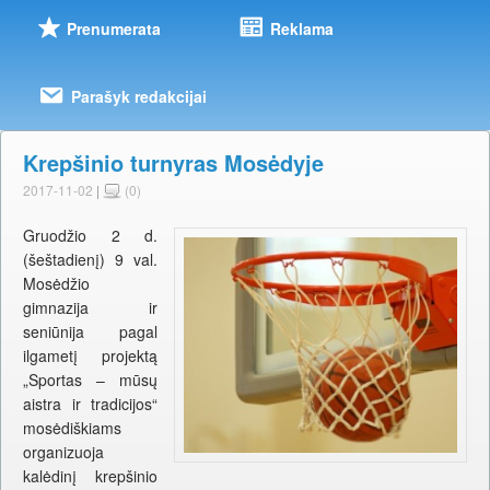
Prenumerata
Reklama
Parašyk redakcijai
Krepšinio turnyras Mosėdyje
2017-11-02
|
(0)
Gruodžio 2 d.
(šeštadienį) 9 val.
Mosėdžio
gimnazija ir
seniūnija pagal
ilgametį projektą
„Sportas – mūsų
aistra ir tradicijos“
mosėdiškiams
organizuoja
kalėdinį krepšinio