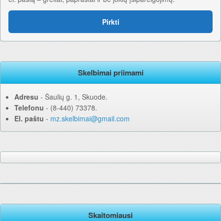
Pirkti
Skelbimai priimami
Adresu
‐ Šaulių g. 1, Skuode.
Telefonu
‐ (8-440) 73378.
El. paštu
‐
mz.skelbimai@gmail.com
Skaitomiausi