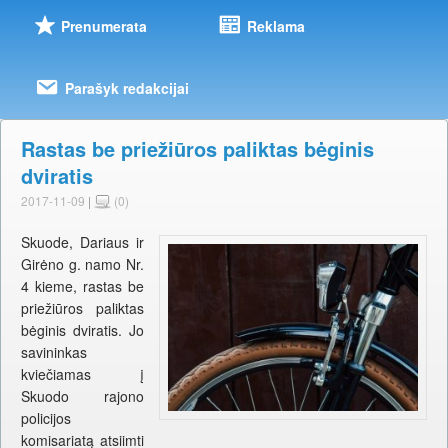
Prenumerata
Reklama
Parašyk redakcijai
Rastas be priežiūros paliktas bėginis
dviratis
2017-11-09
|
(0)
Skuode, Dariaus ir
Girėno g. namo Nr.
4 kieme, rastas be
priežiūros paliktas
bėginis dviratis. Jo
savininkas
kviečiamas į
Skuodo rajono
policijos
komisariatą atsiimti