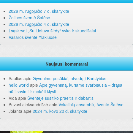
2026 m. rugpjūčio 7 d. skaitykite
Žolinės šventė Šatėse
2026 m. rugpjūčio 4 d. skaitykite
Į sąskrydį „Su Lietuva širdy“ vyko ir skuodiškiai
Vasaros šventė Ylakiuose
Naujausi komentarai
Saulius
apie
Gyvenimo posūkiai, atvedę į Barstyčius
hello world
apie
Apie gyvenimą, kuriame svarbiausia – drąsa
būti savimi ir mokėti klysti
Vida
apie
Šventėje susitiko praeitis ir dabartis
Buvusi aleksandriškė
apie
Vokalinių ansamblių šventė Šatėse
Jolanta
apie
2024 m. kovo 22 d. skaitykite