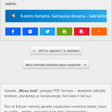
radinio.
į“ 2026-iems metams. Geriausia dovana – laikraštis!
Pranešimo navigacija.
←
2017 m. lapkričio 7 d. skaitykite
→
Mažų miestelių krepšinio lygos rungtynės
Gaukite
„Mūsų žodį“
patogiai PDF formatu – skaitykite laikraštį
telefone, planšetėje ar kompiuteryje, bet kada ir bet kur.
Vos už
3 €
per mėnesį gausite naujausius numerius tiesiai į savo
el. paštą – greitai, paprastai ir be jokių įsipareigojimų.