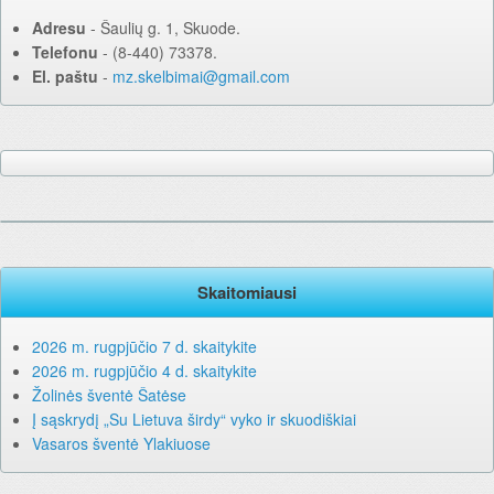
Adresu
‐ Šaulių g. 1, Skuode.
Telefonu
‐ (8-440) 73378.
El. paštu
‐
mz.skelbimai@gmail.com
Skaitomiausi
2026 m. rugpjūčio 7 d. skaitykite
2026 m. rugpjūčio 4 d. skaitykite
Žolinės šventė Šatėse
Į sąskrydį „Su Lietuva širdy“ vyko ir skuodiškiai
Vasaros šventė Ylakiuose