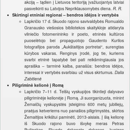
akciją – tądien į Lietuvos teritoriją įvažiuojantys latviai
pasveikinti su Latvijos Nepriklausomybės diena.
R. R.
Skirtingi etniniai regionai – bendros idėjos ir vertybės
Lapkričio 17 d. Skuodo rajono savivaldybės Romualdo
Granausko viešosios bibliotekos skaitykloje atidaryta
vilniečio fotomenininko ir poeto, etninės kultūros
puoselėtojo bei propaguotojo Gaudento Kurilos
fotografijos paroda „Aukštaitijos portretai“, surengtas
kūrybos vakaras. Renginys įrodė, jog tie, kuriems
svarbi etninė tapatybė bei pati reikšmingiausia jos
apraiška – tarminė kalba, panašūs: bendros idėjos,
interesai ir vertybės svarbiau už visus skirtumus.
Dalia
Zabitienė
Piligriminė kelionė į Romą
Lapkričio 7–11 d. Telšių vyskupijos tikintieji dalyvavo
piligriminėje kelionėje į Romą. Ji suorganizuota, minint
Žemaičių vyskupystės įsteigimo 600 metų jubiliejų,
praėjus ketveriems nuo panašios piligrimystės, skirtos
Žemaitijos krikštui paminėti, 2013-aisiais. Į šią kelionę
iš Skuodo rajono buvo išvykę meras Petras
Pušinskas, Skuodo dekanato dekanas, kunigas