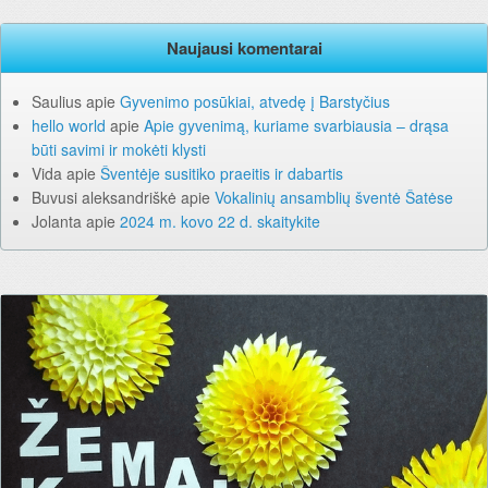
Naujausi komentarai
Saulius
apie
Gyvenimo posūkiai, atvedę į Barstyčius
hello world
apie
Apie gyvenimą, kuriame svarbiausia – drąsa
būti savimi ir mokėti klysti
Vida
apie
Šventėje susitiko praeitis ir dabartis
Buvusi aleksandriškė
apie
Vokalinių ansamblių šventė Šatėse
Jolanta
apie
2024 m. kovo 22 d. skaitykite