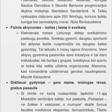
Saulius Damašius ir Skuodo Bartuvos progimnazijos
tikybos mokytoja Stanislava Sandarienė. Iš Telšių
vyskupijos dalyvavo apie 250 tikinčiųjų, kuriuos lydėjo
kunigai bei savivaldybių merai.
Rūta Ronkauskienė
Fizinis aktyvumas – kelias į laimę ir sveikatą
Kiekvienais metais Lietuvoje didėja sveikatinimo
paslaugų poreikis. Sveikiau gyventi, daugiau sportuoti
bei aktyviai ilsėtis nusprendžia vis daugiau šalies
gyventojų. Tai aktualu ir mūsų rajono žmonėms. Vieni
aktyvų gyvenimą pasirenka savo iniciatyva ir tai daro
individualiai, kiti buriasi į grupes, kolektyvus bei sportu
ar kokia kita veikla užsiima organizuotai. Manoma,
kad komandinis užsiėmimas gerokai naudingesnis.
Marytė Kaniavienė
Didžiausi gydytojai – gera mama, teisingas tėvas,
gražus pasaulis
Ši mintis ne kartą nuskambėjo lapkričio 11-ąją
Mosėdžio seniūnijos salėje, kur paskaitą „Paslaptys –
ne žolėse ir vaistuose, o mumyse“ skaitė žymus
liaudies medicinos ekspertas, farmacininkas, Tibeto