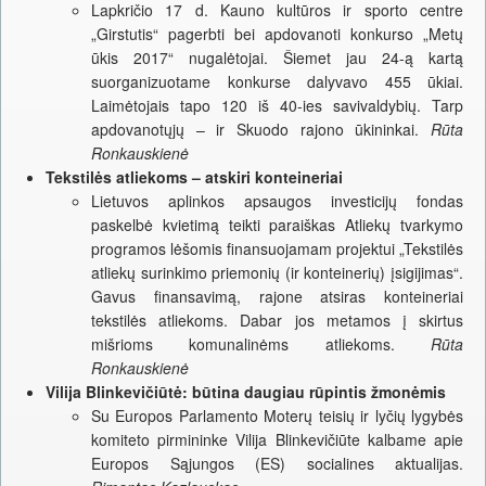
Lapkričio 17 d. Kauno kultūros ir sporto centre
„Girstutis“ pagerbti bei apdovanoti konkurso „Metų
ūkis 2017“ nugalėtojai. Šiemet jau 24-ą kartą
suorganizuotame konkurse dalyvavo 455 ūkiai.
Laimėtojais tapo 120 iš 40-ies savivaldybių. Tarp
apdovanotųjų – ir Skuodo rajono ūkininkai.
Rūta
Ronkauskienė
Tekstilės atliekoms – atskiri konteineriai
Lietuvos aplinkos apsaugos investicijų fondas
paskelbė kvietimą teikti paraiškas Atliekų tvarkymo
programos lėšomis finansuojamam projektui „Tekstilės
atliekų surinkimo priemonių (ir konteinerių) įsigijimas“.
Gavus finansavimą, rajone atsiras konteineriai
tekstilės atliekoms. Dabar jos metamos į skirtus
mišrioms komunalinėms atliekoms.
Rūta
Ronkauskienė
Vilija Blinkevičiūtė: būtina daugiau rūpintis žmonėmis
Su Europos Parlamento Moterų teisių ir lyčių lygybės
komiteto pirmininke Vilija Blinkevičiūte kalbame apie
Europos Sąjungos (ES) socialines aktualijas.