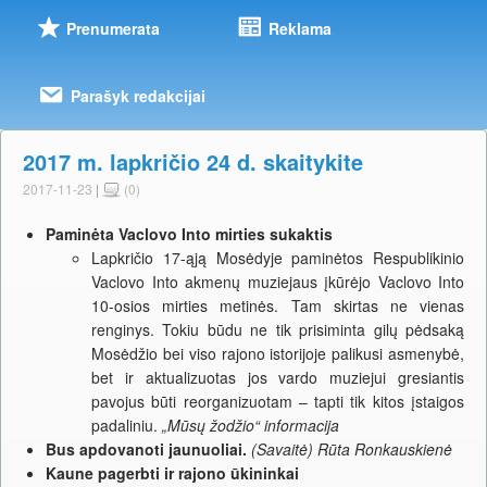
Prenumerata
Reklama
Parašyk redakcijai
2017 m. lapkričio 24 d. skaitykite
2017-11-23
|
(0)
Paminėta Vaclovo Into mirties sukaktis
Lapkričio 17-ąją Mosėdyje paminėtos Respublikinio
Vaclovo Into akmenų muziejaus įkūrėjo Vaclovo Into
10-osios mirties metinės. Tam skirtas ne vienas
renginys. Tokiu būdu ne tik prisiminta gilų pėdsaką
Mosėdžio bei viso rajono istorijoje palikusi asmenybė,
bet ir aktualizuotas jos vardo muziejui gresiantis
pavojus būti reorganizuotam – tapti tik kitos įstaigos
padaliniu.
„Mūsų žodžio“ informacija
Bus apdovanoti jaunuoliai.
(Savaitė) Rūta Ronkauskienė
Kaune pagerbti ir rajono ūkininkai