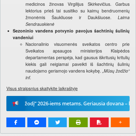
medicinos žinovas Virgilijus Skirkevičius. Garbus
lektorius prieš tai susitiko su kaimų bendruomenių
žmonėmis Šaukliuose ir Daukšiuose.
Laima
Sendrauskienė
Sezoninio vandens potvynio pavojus šachtinių šulinių
vandeniui
Nacionalinio visuomenės sveikatos centro prie
Sveikatos apsaugos ministerijos Klaipėdos
departamentas perspėja, kad gausus iškritusių kritulių
kiekis gali neigiamai paveikti iš šachtinių šulinių
naudojamo geriamojo vandens kokybę.
„Mūsų žodžio“
inf.
Visus straipsnius skaitykite laikraštyje
ūsų žodį“ 2026-iems metams. Geriausia dovana – laikrašti