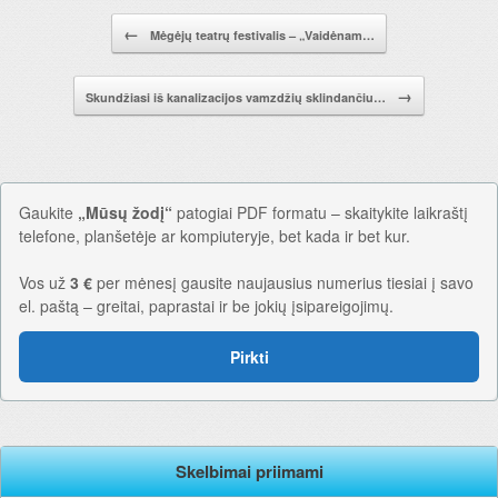
Pranešimo navigacija.
←
Mėgėjų teatrų festivalis – „Vaidėnam…
→
Skundžiasi iš kanalizacijos vamzdžių sklindančiu…
Gaukite
„Mūsų žodį“
patogiai PDF formatu – skaitykite laikraštį
telefone, planšetėje ar kompiuteryje, bet kada ir bet kur.
Vos už
3 €
per mėnesį gausite naujausius numerius tiesiai į savo
el. paštą – greitai, paprastai ir be jokių įsipareigojimų.
Pirkti
Skelbimai priimami