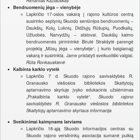
Rimantas Kazlauskas
Bendruomenių jėga – vienybėje
Lapkričio 17-osios vakarą į rajono kultūros centrą
susirinko septynių Skuodo seniūnijos bendruomenių –
Daukšių, Kulų, Luknių, Didžiųjų Rūšupių, Puodkalių,
Užluobės, Narvydžių – atstovai. Daukšių kaimo
bendruomenės pirmininkė Birutė Strakšytė parengė
projektą „Mūsų jėga – vienybėje“, į kurio baigiamąjį
vakarą ir susirinkta. Jame pristatyti sveikuoliški valgiai.
Rūta Ronkauskienė
Kalbinta karklo vytelė
Lapkričio 7 d. Skuodo rajono savivaldybės R.
Granausko viešosios bibliotekos Skaitytojų
aptarnavimo skyriuje įvyko edukacinis užsiėmimas
„Prakalbinta karklo vytelė“.
Skuodo rajono
savivaldybės R. Granausko viešosios bibliotekos
Skaitytojų aptarnavimo skyriaus informacija
Sveikinimai kaimynams latviams
Lapkričio 18-ąją Skuodo informacijos centras su
Skuodo rajono verslininkų asociacija sumanė puikią