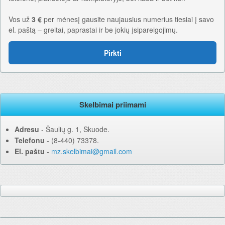
Vos už
3 €
per mėnesį gausite naujausius numerius tiesiai į savo
el. paštą – greitai, paprastai ir be jokių įsipareigojimų.
Pirkti
Skelbimai priimami
Adresu
‐ Šaulių g. 1, Skuode.
Telefonu
‐ (8-440) 73378.
El. paštu
‐
mz.skelbimai@gmail.com