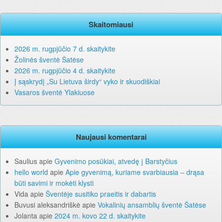
Skaitomiausi
2026 m. rugpjūčio 7 d. skaitykite
Žolinės šventė Šatėse
2026 m. rugpjūčio 4 d. skaitykite
Į sąskrydį „Su Lietuva širdy“ vyko ir skuodiškiai
Vasaros šventė Ylakiuose
Naujausi komentarai
Saulius
apie
Gyvenimo posūkiai, atvedę į Barstyčius
hello world
apie
Apie gyvenimą, kuriame svarbiausia – drąsa
būti savimi ir mokėti klysti
Vida
apie
Šventėje susitiko praeitis ir dabartis
Buvusi aleksandriškė
apie
Vokalinių ansamblių šventė Šatėse
Jolanta
apie
2024 m. kovo 22 d. skaitykite