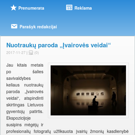
Prenumerata
Reklama
Parašyk redakcijai
Nuotraukų paroda „Įvairovės veidai“
2017-11-27
|
(0)
Jau kitais metais
po šalies
savivaldybes
keliaus nuotraukų
paroda „Įvairovės
veidai“, atspindinti
skirtingas Lietuvos
gyventojų patirtis.
Ekspozicijoje
susipins mėgėjų ir
profesionalių fotografų užfiksuota įvairių žmonių kasdienybė