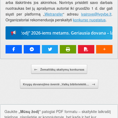
arba išskirtinės jos akimirkos. Norintys prisidėti savo darbais
nuotraukas bei jų aprašymus autoriai iki gruodžio 1 d. dar gali
siųsti per platformą „
Wetransfer
“ adresu
ivairove@lygybe.lt
.
Organizatoriai rekomenduoja perskaityti
konkurso nuostatus
.
Mūsų žodį“ 2026-iems metams. Geriausia dovana – laikrašti
Pranešimo navigacija.
←
Žemaitiškų skaitymų konkursas
→
Knygų dovanojimo šventė „Vaikų bibliotekėlė…
Gaukite
„Mūsų žodį“
patogiai PDF formatu – skaitykite laikraštį
telefone, planšetėje ar kompiuteryje, bet kada ir bet kur.