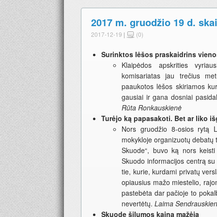
2017 m. gruodžio 19 d. skai
2017-12-19
|
(0)
Surinktos lėšos praskaidrins vien
Klaipėdos apskrities vyriau
komisariatas jau trečius me
paaukotos lėšos skiriamos kur
gausiai ir gana dosniai pasida
Rūta Ronkauskienė
Turėjo ką papasakoti. Bet ar liko iš
Nors gruodžio 8-osios rytą
mokykloje organizuotų debatų ti
Skuode“, buvo ką nors keisti s
Skuodo informacijos centrą su v
tie, kurie, kurdami privatų vers
opiausius mažo miestelio, rajon
pastebėta dar pačioje to pokalb
nevertėtų.
Laima Sendrauskie
Skuode šilumos kaina mažėja