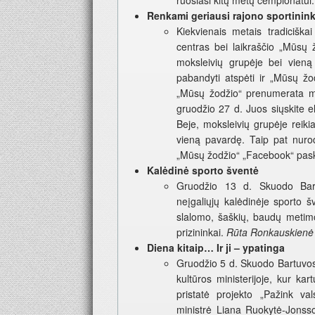
ruošiasi kitų metų čempionatui
Renkami geriausi rajono sportinink
Kiekvienais metais tradicišk
centras bei laikraščio „Mūsų 
moksleivių grupėje bei vieną
pabandyti atspėti ir „Mūsų žod
„Mūsų žodžio“ prenumerata mėn
gruodžio 27 d. Juos siųskite e
Beje, moksleivių grupėje reikia
vieną pavardę. Taip pat nurod
„Mūsų žodžio“ „Facebook“ pas
Kalėdinė sporto šventė
Gruodžio 13 d. Skuodo Bartu
neįgaliųjų kalėdinėje sporto š
slalomo, šaškių, baudų metimo 
prizininkai.
Rūta Ronkauskienė
Diena kitaip… Ir ji – ypatinga
Gruodžio 5 d. Skuodo Bartuvos
kultūros ministerijoje, kur ka
pristatė projekto „Pažink val
ministrė Liana Ruokytė-Jonsso