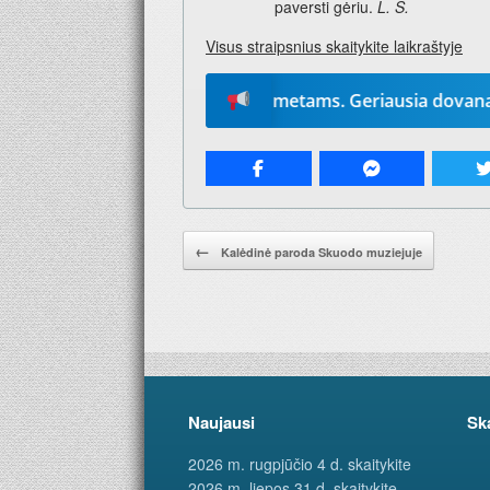
paversti gėriu.
L. S.
Visus straipsnius skaitykite laikraštyje
„Mūsų žodį“ 2026-iems metams. Geriausia dovana – laikraš
Pranešimo navigacija.
←
Kalėdinė paroda Skuodo muziejuje
Naujausi
Sk
2026 m. rugpjūčio 4 d. skaitykite
2026 m. liepos 31 d. skaitykite