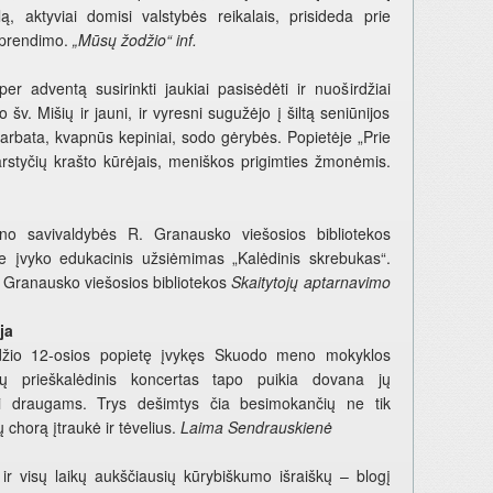
ą, aktyviai domisi valstybės reikalais, prisideda prie
sprendimo.
„Mūsų žodžio“ inf.
ą per adventą susirinkti jaukiai pasisėdėti ir nuoširdžiai
šv. Mišių ir jauni, ir vyresni sugužėjo į šiltą seniūnijos
 arbata, kvapnūs kepiniai, sodo gėrybės. Popietėje „Prie
arstyčių krašto kūrėjais, meniškos prigimties žmonėmis.
no savivaldybės R. Granausko viešosios bibliotekos
je įvyko edukacinis užsiėmimas „Kalėdinis skrebukas“.
 Granausko viešosios bibliotekos
Skaitytojų aptarnavimo
ja
džio 12-osios popietę įvykęs Skuodo meno mokyklos
ių prieškalėdinis koncertas tapo puikia dovana jų
i draugams. Trys dešimtys čia besimokančių ne tik
 chorą įtraukė ir tėvelius.
Laima Sendrauskienė
ir visų laikų aukščiausių kūrybiškumo išraiškų – blogį