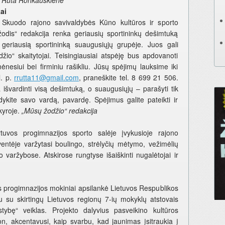
.
Rūta Ronkauskienė
ai
ai Skuodo rajono savivaldybės Kūno kultūros ir sporto
žodis“ redakcija renka geriausių sportininkų dešimtuką
 geriausią sportininką suaugusiųjų grupėje. Juos gali
žio“ skaitytojai. Teisingiausiai atspėję bus apdovanoti
esiui bei firminiu rašikliu. Jūsų spėjimų lauksime iki
l. p.
rrutta11@gmail.com
, praneškite tel. 8 699 21 506.
 išvardinti visą dešimtuką, o suaugusiųjų – parašyti tik
ykite savo vardą, pavardę. Spėjimus galite pateikti ir
kyroje.
„Mūsų žodžio“ redakcija
vos progimnazijos sporto salėje įvykusioje rajono
ventėje varžytasi boulingo, strėlyčių mėtymo, vežimėlių
varžybose. Atskirose rungtyse išaiškinti nugalėtojai ir
 progimnazijos mokiniai apsilankė Lietuvos Respublikos
rtu su skirtingų Lietuvos regionų 7-ių mokyklų atstovais
stybę“ veiklas. Projekto dalyvius pasveikino kultūros
n, akcentavusi, kaip svarbu, kad jaunimas įsitraukia į