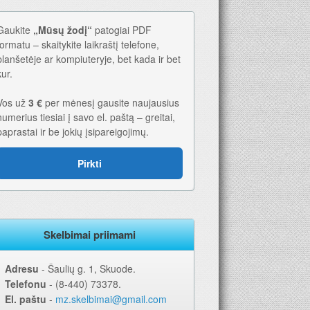
Gaukite
„Mūsų žodį“
patogiai PDF
formatu – skaitykite laikraštį telefone,
planšetėje ar kompiuteryje, bet kada ir bet
kur.
Vos už
3 €
per mėnesį gausite naujausius
numerius tiesiai į savo el. paštą – greitai,
paprastai ir be jokių įsipareigojimų.
Pirkti
Skelbimai priimami
Adresu
‐ Šaulių g. 1, Skuode.
Telefonu
‐ (8-440) 73378.
El. paštu
‐
mz.skelbimai@gmail.com