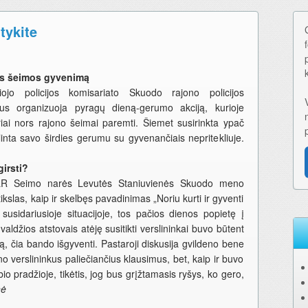
tykite
os šeimos gyvenimą
siojo policijos komisariato Skuodo rajono policijos
tus organizuoja pyragų dieną-gerumo akciją, kurioje
iai nors rajono šeimai paremti. Šiemet susirinkta ypač
linta savo širdies gerumu su gyvenančiais nepritekliuje.
girsti?
 LR Seimo narės Levutės Staniuvienės Skuodo meno
kslas, kaip ir skelbęs pavadinimas „Noriu kurti ir gyventi
usidariusioje situacijoje, tos pačios dienos popietę į
aldžios atstovais atėję susitikti verslininkai buvo būtent
lą, čia bando išgyventi. Pastaroji diskusija gvildeno bene
o verslininkus paliečiančius klausimus, bet, kaip ir buvo
io pradžioje, tikėtis, jog bus grįžtamasis ryšys, ko gero,
nė