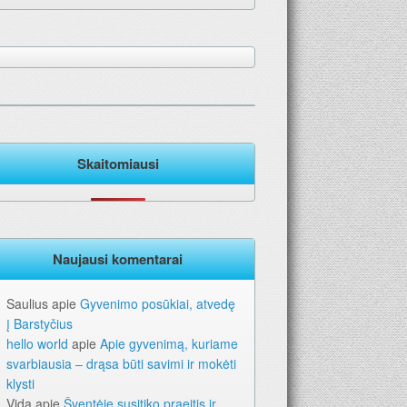
Skaitomiausi
Naujausi komentarai
Saulius
apie
Gyvenimo posūkiai, atvedę
į Barstyčius
hello world
apie
Apie gyvenimą, kuriame
svarbiausia – drąsa būti savimi ir mokėti
klysti
Vida
apie
Šventėje susitiko praeitis ir