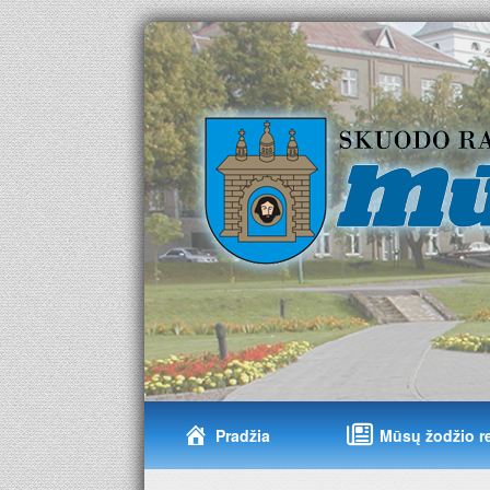
Pradžia
Mūsų žodžio r