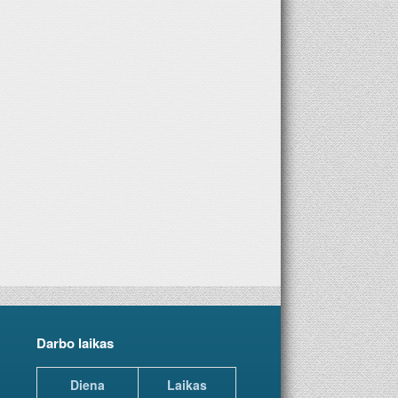
Geriausia dovana – laikraštis!
Darbo laikas
Diena
Laikas