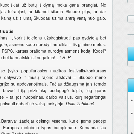
kuodiškiai už butų šildymą moka gana brangiai. Ne
jas teiraujasi, ar kitąmet šiluma Skuode pigs, ar dar
 kainą už šilumą Skuodas užima antrą vietą nuo galo.
truotis
inasi: „Norint telefonu užsiregistruoti pas gydytoją bet
goje, asmens kodo nurodyti nereikia – tik gimimo metus.
do PSPC, kartais prašoma nurodyti asmens kodą. Kodėl?
ių bet kam atskleisti negalima!…“
R. R.
ose įvyko populiariosios muzikos festivalis-konkursas
me dalyvavo ir mūsų rajono atstovai – Skuodo meno
 grįžo su apdovanojimais. Tačiau džiaugsmą jais temdo
is: buvusi trijų prizininkų pedagogė teigia, jog geras
e – tai jos nuopelnas, darbo vaisius, kurį negarbingai
paisanti dabartinė vaikų mokytoja.
Dalia Zabitienė
rtuva“ žaidėjai dėkingi visiems, kurie jiems padėjo
inės Europos motobolo lygos čempionate. Komanda jau