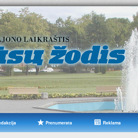
edakcija
Prenumerata
Reklama