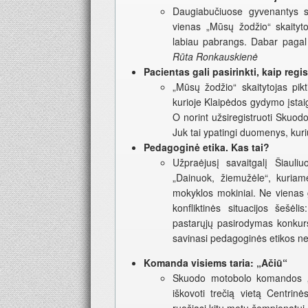
Daugiabučiuose gyvenantys s
vienas „Mūsų žodžio“ skaityto
labiau pabrangs. Dabar pagal
Rūta Ronkauskienė
Pacientas gali pasirinkti, kaip regis
„Mūsų žodžio“ skaitytojas pikt
kurioje Klaipėdos gydymo įstai
O norint užsiregistruoti Skuo
Juk tai ypatingi duomenys, kur
Pedagoginė etika. Kas tai?
Užpraėjusį savaitgalį Šiauliu
„Dainuok, žiemužėle“, kuria
mokyklos mokiniai. Ne vienas
konfliktinės situacijos šešėl
pastarųjų pasirodymas konkurs
savinasi pedagoginės etikos ne
Komanda visiems taria: „Ačiū“
Skuodo motobolo komandos „Ba
iškovoti trečią vietą Centr