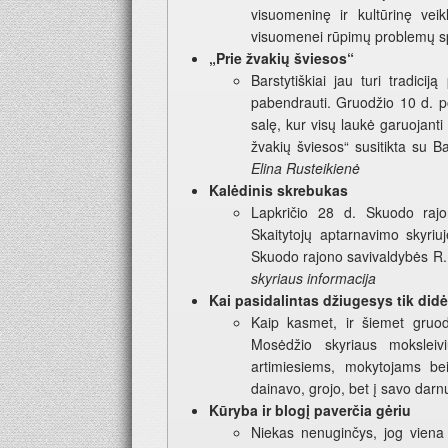
visuomeninę ir kultūrinę veikl
visuomenei rūpimų problemų 
„Prie žvakių šviesos“
Barstytiškiai jau turi tradicij
pabendrauti. Gruodžio 10 d. po 
salę, kur visų laukė garuojanti
žvakių šviesos“ susitikta su B
Elina Rusteikienė
Kalėdinis skrebukas
Lapkričio 28 d. Skuodo rajo
Skaitytojų aptarnavimo skyriu
Skuodo rajono savivaldybės R.
skyriaus informacija
Kai pasidalintas džiugesys tik didė
Kaip kasmet, ir šiemet gruo
Mosėdžio skyriaus moksleiv
artimiesiems, mokytojams be
dainavo, grojo, bet į savo darnų
Kūryba ir blogį paverčia gėriu
Niekas nenuginčys, jog viena 