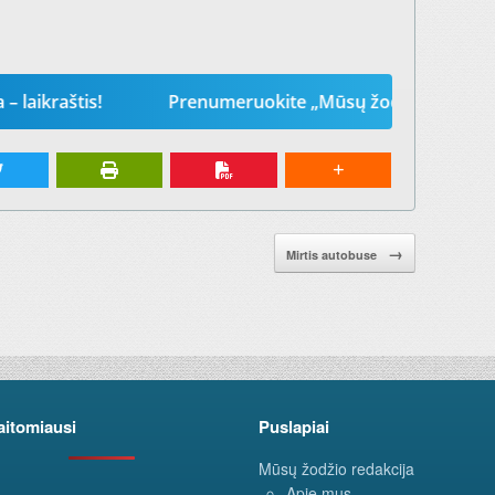
tis!
Prenumeruokite „Mūsų žodį“ 2026-iems metams. 
→
Mirtis autobuse
aitomiausi
Puslapiai
Mūsų žodžio redakcija
Apie mus