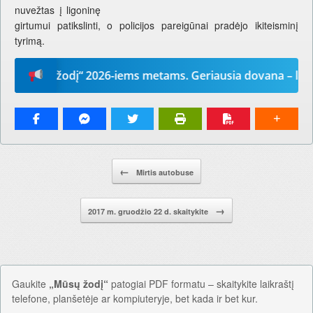
nuvežtas į ligoninę
girtumui patikslinti, o policijos pareigūnai pradėjo ikiteisminį
tyrimą.
„Mūsų žodį“ 2026-iems metams. Geriausia dovana – laikraš
Pranešimo navigacija.
←
Mirtis autobuse
→
2017 m. gruodžio 22 d. skaitykite
Gaukite
„Mūsų žodį“
patogiai PDF formatu – skaitykite laikraštį
telefone, planšetėje ar kompiuteryje, bet kada ir bet kur.