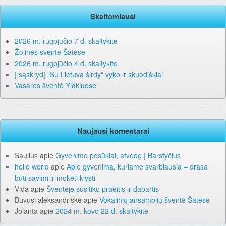
Skaitomiausi
2026 m. rugpjūčio 7 d. skaitykite
Žolinės šventė Šatėse
2026 m. rugpjūčio 4 d. skaitykite
Į sąskrydį „Su Lietuva širdy“ vyko ir skuodiškiai
Vasaros šventė Ylakiuose
Naujausi komentarai
Saulius
apie
Gyvenimo posūkiai, atvedę į Barstyčius
hello world
apie
Apie gyvenimą, kuriame svarbiausia – drąsa
būti savimi ir mokėti klysti
Vida
apie
Šventėje susitiko praeitis ir dabartis
Buvusi aleksandriškė
apie
Vokalinių ansamblių šventė Šatėse
Jolanta
apie
2024 m. kovo 22 d. skaitykite