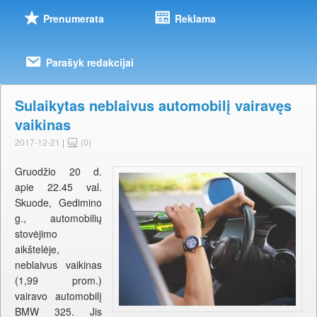
Prenumerata
Reklama
Parašyk redakcijai
Sulaikytas neblaivus automobilį vairavęs
vaikinas
2017-12-21
|
(0)
Gruodžio 20 d.
apie 22.45 val.
Skuode, Gedimino
g., automobilių
stovėjimo
aikštelėje,
neblaivus vaikinas
(1,99 prom.)
vairavo automobilį
BMW 325. Jis