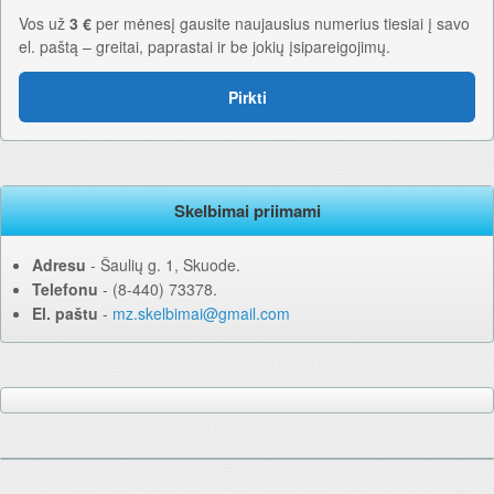
Vos už
3 €
per mėnesį gausite naujausius numerius tiesiai į savo
el. paštą – greitai, paprastai ir be jokių įsipareigojimų.
Pirkti
Skelbimai priimami
Adresu
‐ Šaulių g. 1, Skuode.
Telefonu
‐ (8-440) 73378.
El. paštu
‐
mz.skelbimai@gmail.com