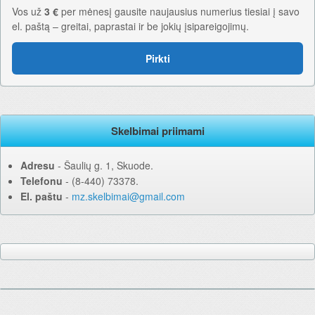
Vos už
3 €
per mėnesį gausite naujausius numerius tiesiai į savo
el. paštą – greitai, paprastai ir be jokių įsipareigojimų.
Pirkti
Skelbimai priimami
Adresu
‐ Šaulių g. 1, Skuode.
Telefonu
‐ (8-440) 73378.
El. paštu
‐
mz.skelbimai@gmail.com