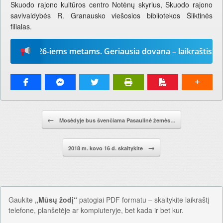
Skuodo rajono kultūros centro Notėnų skyrius, Skuodo rajono
savivaldybės R. Granausko viešosios bibliotekos Šliktinės
filialas.
į“ 2026-iems metams. Geriausia dovana – laikraštis!
Pranešimo navigacija.
←
Mosėdyje bus švenčiama Pasaulinė žemės…
→
2018 m. kovo 16 d. skaitykite
Gaukite
„Mūsų žodį“
patogiai PDF formatu – skaitykite laikraštį
telefone, planšetėje ar kompiuteryje, bet kada ir bet kur.