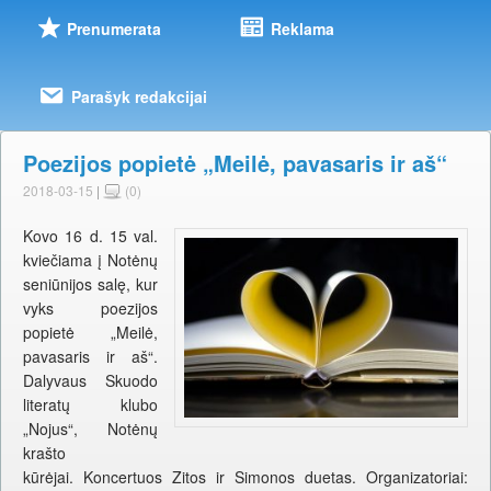
Prenumerata
Reklama
Parašyk redakcijai
Poezijos popietė „Meilė, pavasaris ir aš“
2018-03-15
|
(0)
Kovo 16 d. 15 val.
kviečiama į Notėnų
seniūnijos salę, kur
vyks poezijos
popietė „Meilė,
pavasaris ir aš“.
Dalyvaus Skuodo
literatų klubo
„Nojus“, Notėnų
krašto
kūrėjai. Koncertuos Zitos ir Simonos duetas. Organizatoriai: