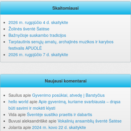
Skaitomiausi
2026 m. rugpjūčio 4 d. skaitykite
Žolinės šventė Šatėse
Bažnyčioje suskambo tradicijos
Tarptautinis senųjų amatų, archajinės muzikos ir karybos
festivalis APUOLĖ
2026 m. rugpjūčio 7 d. skaitykite
Naujausi komentarai
Saulius
apie
Gyvenimo posūkiai, atvedę į Barstyčius
hello world
apie
Apie gyvenimą, kuriame svarbiausia – drąsa
būti savimi ir mokėti klysti
Vida
apie
Šventėje susitiko praeitis ir dabartis
Buvusi aleksandriškė
apie
Vokalinių ansamblių šventė Šatėse
Jolanta
apie
2024 m. kovo 22 d. skaitykite