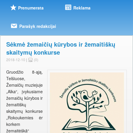
Prenumerata
Reklama
Parašyk redakcijai
Sėkmė žemaičių kūrybos ir žemaitiškų
skaitymų konkurse
2018-12-10
|
(0)
Gruodžio 8-ąją,
Telšiuose,
Žemaičių muziejuje
„Alka“, įvykusiame
žemaičių kūrybos ir
žemaitiškų
skaitymų konkurse
„Rokoukemies ėr
korkem
žemaitėškā“