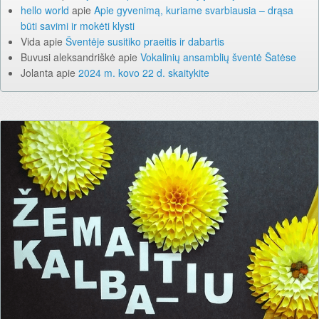
hello world
apie
Apie gyvenimą, kuriame svarbiausia – drąsa
būti savimi ir mokėti klysti
Vida
apie
Šventėje susitiko praeitis ir dabartis
Buvusi aleksandriškė
apie
Vokalinių ansamblių šventė Šatėse
Jolanta
apie
2024 m. kovo 22 d. skaitykite