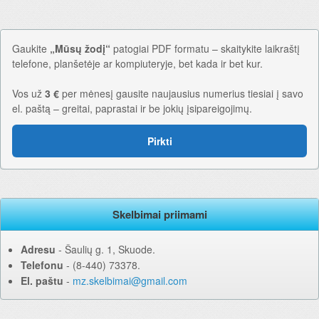
Gaukite
„Mūsų žodį“
patogiai PDF formatu – skaitykite laikraštį
telefone, planšetėje ar kompiuteryje, bet kada ir bet kur.
Vos už
3 €
per mėnesį gausite naujausius numerius tiesiai į savo
el. paštą – greitai, paprastai ir be jokių įsipareigojimų.
Pirkti
Skelbimai priimami
Adresu
‐ Šaulių g. 1, Skuode.
Telefonu
‐ (8-440) 73378.
El. paštu
‐
mz.skelbimai@gmail.com