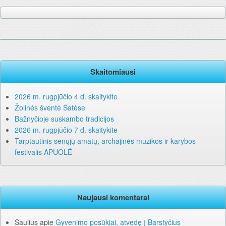
Skaitomiausi
2026 m. rugpjūčio 4 d. skaitykite
Žolinės šventė Šatėse
Bažnyčioje suskambo tradicijos
2026 m. rugpjūčio 7 d. skaitykite
Tarptautinis senųjų amatų, archajinės muzikos ir karybos
festivalis APUOLĖ
Naujausi komentarai
Saulius
apie
Gyvenimo posūkiai, atvedę į Barstyčius