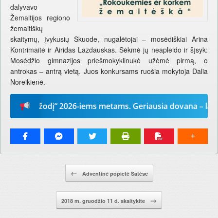
dalyvavo
Žemaitijos regiono
žemaitiškų
skaitymų, įvykusių Skuode, nugalėtojai – mosėdiškiai Arina
Kontrimaitė ir Airidas Lazdauskas. Sėkmė jų neapleido ir šįsyk:
Mosėdžio gimnazijos priešmokyklinukė užėmė pirmą, o
antrokas – antrą vietą. Juos konkursams ruošia mokytoja Dalia
Noreikienė.
Mūsų žodį“ 2026-iems metams. Geriausia dovana – laikrašt
Pranešimo navigacija.
←
Adventinė popietė Šatėse
→
2018 m. gruodžio 11 d. skaitykite