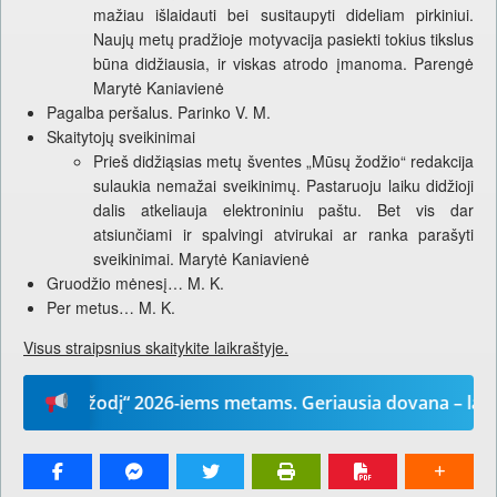
mažiau išlaidauti bei susitaupyti dideliam pirkiniui.
Naujų metų pradžioje motyvacija pasiekti tokius tikslus
būna didžiausia, ir viskas atrodo įmanoma. Parengė
Marytė Kaniavienė
Pagalba peršalus. Parinko V. M.
Skaitytojų sveikinimai
Prieš didžiąsias metų šventes „Mūsų žodžio“ redakcija
sulaukia nemažai sveikinimų. Pastaruoju laiku didžioji
dalis atkeliauja elektroniniu paštu. Bet vis dar
atsiunčiami ir spalvingi atvirukai ar ranka parašyti
sveikinimai. Marytė Kaniavienė
Gruodžio mėnesį… M. K.
Per metus… M. K.
Visus straipsnius skaitykite laikraštyje.
ūsų žodį“ 2026-iems metams. Geriausia dovana – laikrašti