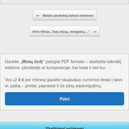
Pranešimo navigacija.
←
Maisto produktų kainos internete
→
Kino filmas „Tarp mūsų, mergaičių…”
Gaukite
„Mūsų žodį“
patogiai PDF formatu – skaitykite laikraštį
telefone, planšetėje ar kompiuteryje, bet kada ir bet kur.
Vos už
3 €
per mėnesį gausite naujausius numerius tiesiai į savo
el. paštą – greitai, paprastai ir be jokių įsipareigojimų.
Pirkti
Skelbimai priimami