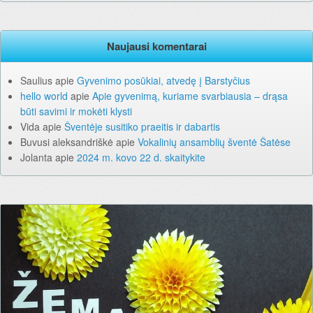
Naujausi komentarai
Saulius
apie
Gyvenimo posūkiai, atvedę į Barstyčius
hello world
apie
Apie gyvenimą, kuriame svarbiausia – drąsa
būti savimi ir mokėti klysti
Vida
apie
Šventėje susitiko praeitis ir dabartis
Buvusi aleksandriškė
apie
Vokalinių ansamblių šventė Šatėse
Jolanta
apie
2024 m. kovo 22 d. skaitykite