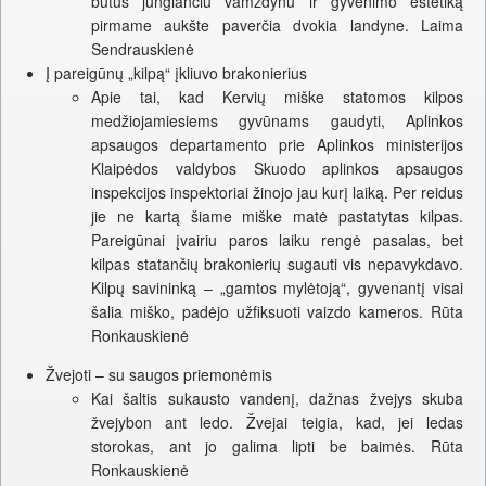
butus jungiančiu vamzdynu ir gyvenimo estetiką
pirmame aukšte paverčia dvokia landyne. Laima
Sendrauskienė
Į pareigūnų „kilpą“ įkliuvo brakonierius
Apie tai, kad Kervių miške statomos kilpos
medžiojamiesiems gyvūnams gaudyti, Aplinkos
apsaugos departamento prie Aplinkos ministerijos
Klaipėdos valdybos Skuodo aplinkos apsaugos
inspekcijos inspektoriai žinojo jau kurį laiką. Per reidus
jie ne kartą šiame miške matė pastatytas kilpas.
Pareigūnai įvairiu paros laiku rengė pasalas, bet
kilpas statančių brakonierių sugauti vis nepavykdavo.
Kilpų savininką – „gamtos mylėtoją“, gyvenantį visai
šalia miško, padėjo užfiksuoti vaizdo kameros. Rūta
Ronkauskienė
Žvejoti – su saugos priemonėmis
Kai šaltis sukausto vandenį, dažnas žvejys skuba
žvejybon ant ledo. Žvejai teigia, kad, jei ledas
storokas, ant jo galima lipti be baimės. Rūta
Ronkauskienė