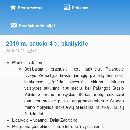
Prenumerata
Reklama
Parašyk redakcijai
2019 m. sausio 4 d. skaitykite
2019-01-03
|
(0)
Pianistų sėkmės
Besibaigiant praėjusių metų lapkričiui, Palangoje
įvykęs Žemaitijos krašto jaunųjų pianistų festivalis-
konkursas „Pajūrio klavyrai“, skirtas Lietuvos
valstybės atkūrimo 100-mečiui bei Palangos Stasio
Vainiūno meno mokyklos 60-ies metų sukakčiai
paminėti, suteikė puikią progą suskambėti ir Skuodo
meno mokyklos moksleivių atliekamai muzikai. „Mūsų
žodžio“ inf.
Lietuvoje – ypatingi. Dalia Zabitienė
Programa „Judėkime“ – nuo 55-erių ir vyresniems