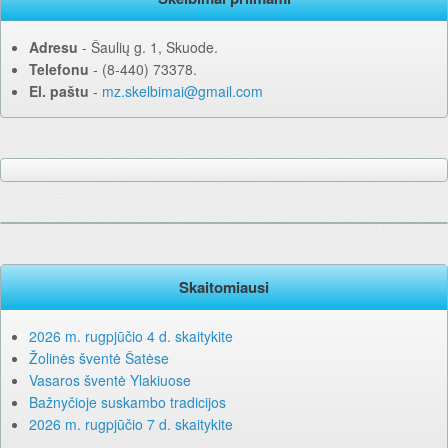
Adresu
‐ Šaulių g. 1, Skuode.
Telefonu
‐ (8-440) 73378.
El. paštu
‐
mz.skelbimai@gmail.com
Skaitomiausi
2026 m. rugpjūčio 4 d. skaitykite
Žolinės šventė Šatėse
Vasaros šventė Ylakiuose
Bažnyčioje suskambo tradicijos
2026 m. rugpjūčio 7 d. skaitykite