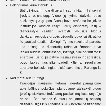
Dėkingumas kuria stebuklus
Būti dėkingam – daryti gera ir sau, ir kitam. Tai seniai
įrodyta psichologų. Vieno jų tyrimo dalyviai buvo
suskirstyti į 3 grupes. Vienų buvo prašoma be jokios
instrukcijos kasdien rašyti įvykių dienoraštį. Kitų –
dienoraštyje kasdien išvardyti įvykusius blogus
dalykus. Trečiosios grupės užduotis buvo rašyti, už ką
jie jaučiasi kasdien dėkingi. Tyrimo rezultatai parodė,
kad dėkingumo dienoraštį rašantys žmonės buvo
labiau budrūs, entuziastingi, ryžtingi, pilni optimizmo ir
energijos. Be to, jie patyrė mažiau streso ir depresijos,
buvo labiau nusiteikę padėti kitiems, reguliariau
sportavo bei sėkmingiau siekė savo tikslų. Parengė L.
S.
Kad metai būtų turtingi
Prasidėjus naujiems metams, neretai pamąstome
apie būtinus pokyčius: planuojame atsisakyti blogų
įpročių, siekiame trokštamų pasikeitimų kasdienybėje
ar pan. Bent vienas iš mūsų naujametinių pažadų
dažnai susijęs ir su finansais. Juk neretai pasižadame