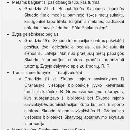
Metams baigiantis, pasidžiaugta tuo, kas turima
Gruodžio 21 d. Respublikinės Klaipėdos ligoninės
Skuodo filialo medikai paminėjo 15-os metų sukaktį,
kai ligoninė tapo filialu. Baigiantis metams, tradiciškai
aptariami nuveikti darbai. Rūta Ronkauskienė
Žygis geležinkelio bėgiais
Gruodžio 29 d. Skuodo informacijos centras pakvietė į
pėsčiųjų žygį geležinkelio bėgiais. Jais keliauta iki
sienos su Latvija. Mat nuo praėjusių metų pabaigos
Skuodo informacijos centras pradėjo organizuoti
turizmą. Žygyje dalyvavo apie 20 žmonių. R. R.
Tradiciniame turnyre – ir nauji žaidėjai
Gruodžio 21 d. Skuodo rajono savivaldybės R
Granausko viešojoje bibliotekoje įvyko ketvirtasis
tradicinis kalėdinis R. Granausko šachmatų turnyras,
kurį suorganizavo ši biblioteka bei Skuodo rajono
savivaldybės administracijos Kūno kultūros ir sporto
centras. Skuodo rajono savivaldybės R. Granausko
viešosios bibliotekos Skaitytojų aptarnavimo skyriaus
informacija
Mano ir mūsų Daukantas. Juozas Šorys