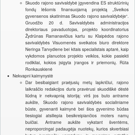
Skuodo rajono savivaldybė įgyvendina ES struktūrinių
fondų lėšomis finansuojamą projektą „Sveikos
gyvensenos skatinimas Skuodo rajono savivaldybėje“.
Gruodžio 20 d. Savivaldybės administracijos
direktoriaus pavaduotojas, projekto koordinatorius
Žydrūnas Ramanavičius kartu su Klaipėdos rajono
savivaldybės Visuomenės sveikatos biuro direktore
Neringa Tarvydiene bei kitais specialistais aptarė, kaip
vykdomos planuotos projekto veiklos, kokie pasiekti
rodikliai, kokios įsigyta įrangos ir priemonių. Rūta
Ronkauskienė
Nekvapni kaimynystė
Dar besibaigiant praėjusių metų lapkričiui, rajono
laikraščio redakcijos duris pravėrusi skuodiškė dėstė
liūdną ir nekvapnią istoriją: virš jos buto antrame
aukšte, Skuodo rajono savivaldybės socialiniame
būste, gyvenanti kaimynė bei šios gyvenimo būdas
tiesiogiai atsiliepia besikreipiančios moters namų
buičiai. Antrame aukšte vykstant šventėms,
neproporcingai padaugėja nuotekų, kurios skverbiasi