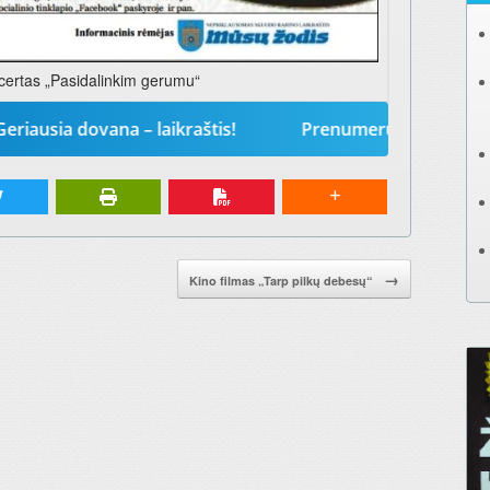
ertas „Pasidalinkim gerumu“
 dovana – laikraštis!
Prenumeruokite „Mūsų žodį“ 2
→
Kino filmas „Tarp pilkų debesų“