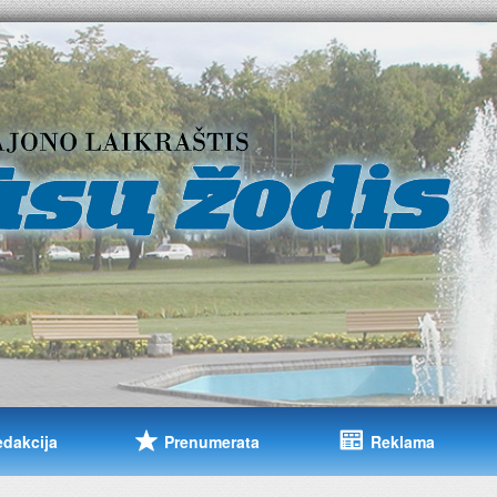
edakcija
Prenumerata
Reklama