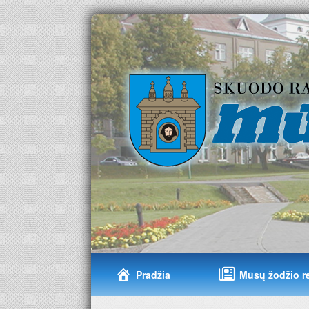
Pradžia
Mūsų žodžio r