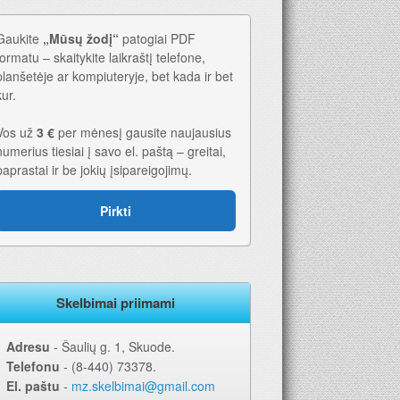
Gaukite
„Mūsų žodį“
patogiai PDF
formatu – skaitykite laikraštį telefone,
planšetėje ar kompiuteryje, bet kada ir bet
kur.
Vos už
3 €
per mėnesį gausite naujausius
numerius tiesiai į savo el. paštą – greitai,
paprastai ir be jokių įsipareigojimų.
Pirkti
Skelbimai priimami
Adresu
‐ Šaulių g. 1, Skuode.
Telefonu
‐ (8-440) 73378.
El. paštu
‐
mz.skelbimai@gmail.com