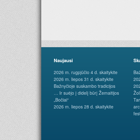
Naujausi
Sk
2026 m. rugpjūčio 4 d. skaitykite
Baž
2026 m. liepos 31 d. skaitykite
202
Bažnyčioje suskambo tradicijos
202
… Ir suėjo į didelį būrį Žemaitijos
Žol
„Bočiai“
Tar
2026 m. liepos 28 d. skaitykite
arc
fes