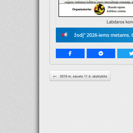
Labdaros konc
Prenumeruokite „Mūsų žodį“ 2026-iems metams. Geriausia
Pranešimo navigacija.
←
2019 m. sausio 11 d. skaitykite