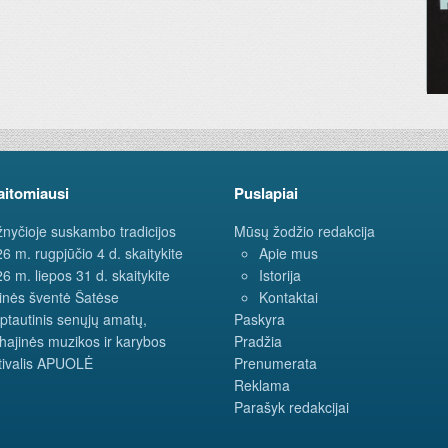
aitomiausi
Puslapiai
nyčioje suskambo tradicijos
Mūsų žodžio redakcija
6 m. rugpjūčio 4 d. skaitykite
Apie mus
6 m. liepos 31 d. skaitykite
Istorija
inės šventė Šatėse
Kontaktai
ptautinis senųjų amatų,
Paskyra
hajinės muzikos ir karybos
Pradžia
tivalis APUOLĖ
Prenumerata
Reklama
Parašyk redakcijai