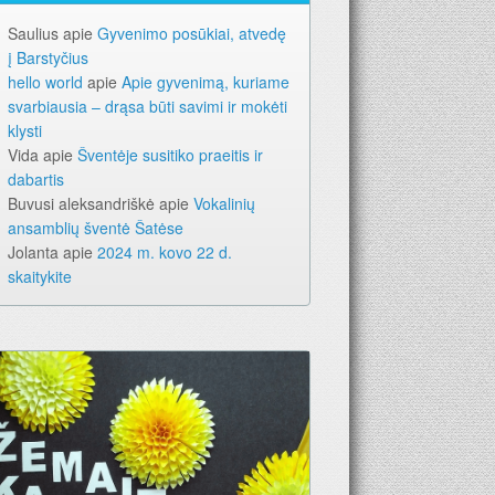
Saulius
apie
Gyvenimo posūkiai, atvedę
į Barstyčius
hello world
apie
Apie gyvenimą, kuriame
svarbiausia – drąsa būti savimi ir mokėti
026-iems metams. Geriausia dovana – laikraštis!
klysti
Vida
apie
Šventėje susitiko praeitis ir
dabartis
Buvusi aleksandriškė
apie
Vokalinių
ansamblių šventė Šatėse
Jolanta
apie
2024 m. kovo 22 d.
skaitykite