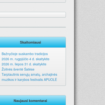
Skaitomiausi
Bažnyčioje suskambo tradicijos
2026 m. rugpjūčio 4 d. skaitykite
2026 m. liepos 31 d. skaitykite
Žolinės šventė Šatėse
Tarptautinis senųjų amatų, archajinės
muzikos ir karybos festivalis APUOLĖ
Naujausi komentarai