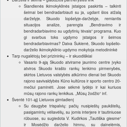
Šiandienės ikimokyklinės įstaigos paskirtis – talkinti
šeimai bei bendradarbiauti su ja, ugdant šios atžalą
darželyje. Skuodo lopšelyje-darželyje, remiantis
situacijos analize, parengta „Bendravimo ir
bendradarbiavimo su ugdytinių tėvais“ programa. Kuo
gi svarbus toks ugdymo įstaigos ir šeimos
bendradarbiavimas? Daiva Šukienė, Skuodo lopšelio-
darželio ikimokyklinio ugdymo mokytoja metodininkė
Tarp nugalėtojų bei prizininkų – ir skuodiškiai
Vasario 9-ąją Skuodo atvirame jaunimo centre įvyko
atviros Skuodo krašto rankų lenkimo pirmenybės,
skirtos Lietuvos valstybės atkūrimo dienai bei Skuodo
rajono savivaldybės Kūno kultūros ir sporto centro 20-
mečiui paminėti. Jose sėkmė lydėjo ir kai kuriuos
mūsų rajono rankų lenkikus. „Mūsų žodžio“ inf.
Šventė 101-ąjį Lietuvos gimtadienį
Su daugybe trispalvių: pačių nusipieštų paukštelių,
pasigamintų vėliavėlių, su jomis interjere ir tautiniuose
rūbuose, su sugiedota V. Kudirkos „Tautiška giesme“
ir Mosėdžio darželio himnu, su dainelėmis,