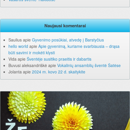
Naujausi komentarai
Saulius
apie
Gyvenimo posūkiai, atvedę į Barstyčius
hello world
apie
Apie gyvenimą, kuriame svarbiausia – drąsa
būti savimi ir mokėti klysti
Vida
apie
Šventėje susitiko praeitis ir dabartis
Buvusi aleksandriškė
apie
Vokalinių ansamblių šventė Šatėse
Jolanta
apie
2024 m. kovo 22 d. skaitykite