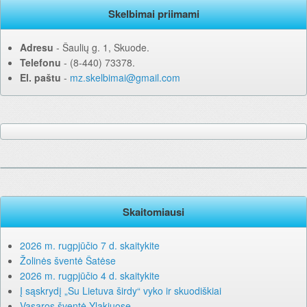
Skelbimai priimami
Adresu
‐ Šaulių g. 1, Skuode.
Telefonu
‐ (8-440) 73378.
El. paštu
‐
mz.skelbimai@gmail.com
Skaitomiausi
2026 m. rugpjūčio 7 d. skaitykite
Žolinės šventė Šatėse
2026 m. rugpjūčio 4 d. skaitykite
Į sąskrydį „Su Lietuva širdy“ vyko ir skuodiškiai
Vasaros šventė Ylakiuose