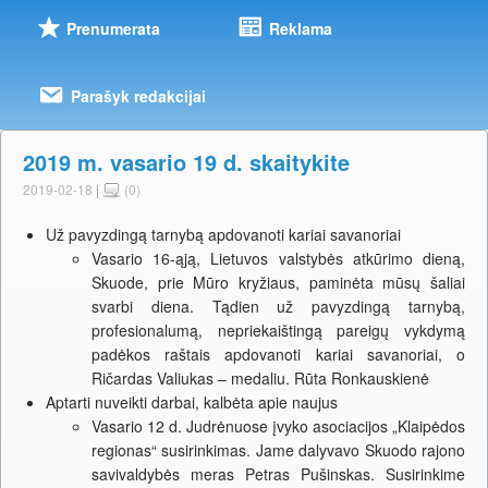
Prenumerata
Reklama
Parašyk redakcijai
2019 m. vasario 19 d. skaitykite
2019-02-18
|
(0)
Už pavyzdingą tarnybą apdovanoti kariai savanoriai
Vasario 16-ąją, Lietuvos valstybės atkūrimo dieną,
Skuode, prie Mūro kryžiaus, paminėta mūsų šaliai
svarbi diena. Tądien už pavyzdingą tarnybą,
profesionalumą, nepriekaištingą pareigų vykdymą
padėkos raštais apdovanoti kariai savanoriai, o
Ričardas Valiukas – medaliu. Rūta Ronkauskienė
Aptarti nuveikti darbai, kalbėta apie naujus
Vasario 12 d. Judrėnuose įvyko asociacijos „Klaipėdos
regionas“ susirinkimas. Jame dalyvavo Skuodo rajono
savivaldybės meras Petras Pušinskas. Susirinkime