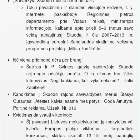
„Sutvarkyta Skuodo miesto centrinė dalis“
Tokiu pavadinimu ir šiandien viešojoje erdvėje, t. y.
internete paskelbtoje Regioninės plėtros
departamento prie Vidaus reikalų ministerijos
informacijoje, kalbama apie prieš 5–6 metus savo
veidą atnaujinusį Skuodą ir čia 2007–2013 m.
įgyvendintą europinį Sanglaudos skatinimo veiksmų
programos projektą. „Mūsų žodžio“ inf.
Nė viena priemonė nėra per brangi
Šatrijos ir P. Cvirkos gatvių sankryžoje Skuode
neįrengta pėsčiųjų perėja. O jų eismas ten išties
intensyvus. Negi laukiama, kol įvyks nelaimė?.. Dalia
Zabitienė
Kandidatas į Skuodo rajono savivaldybės merus Stasys
Gutautas: „Ateities kalviai esame mes patys“. Goda Ainutytė.
Politinė reklama. Užsak. Nr. 016
Kvietimas dalyvauti viktorinoje
Šį pavasarį Lietuvos moksleivius bei jų mokytojus vėl
kviečia Europos pinigų viktorina – tarptautinis
konkursas, skirtas skatinti 13–15 metų paauglių