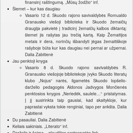
finansinį raštingumą. „Mūsų žodžio“ inf.
Šiemet – kur kas daugiau
Vasario 12 d. Skuodo rajono savivaldybės Romualdo
Granausko viešoji biblioteka ir Skuodo žemaičių
draugija pakvietė į tradicinį žemaičių kalbos diktantą:
šiemet jis rašytas jau trečią kartą. Kaip Žemaitijos
metais ir dera, norinčių išbandyti jėgas žemaitiškoje
rašyboje būta kur kas daugiau nei pernai ar užpernai.
Dalia Zabitienė
Jau penktoji knyga
Vasario 8 d. Skuodo rajono savivaldybės R.
Granausko viešojoje bibliotekoje įvyko Skuodo literatų
klubo „Nojus“ narės, ilgametės Skuodo lopšelio-
darželio pedagogės Aldonos Jadvygos Mončienės
penktosios knygos „Neriedėk, saulele…“ pristatymas.
Į jį susirinkta taip gausiai, kad skaitykloje, kur
paprastai vyksta tokie renginiai, tapo per ankšta. Dalia
Zabitienė
Du pasauliai. Dalia Zabitienė
Keliais sakiniais. „Literato“ inf.
Darželis ir šeima – glaudžios partnerystės link