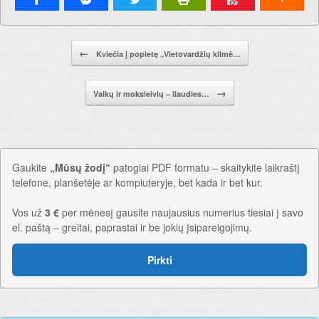
Pranešimo navigacija.
←
Kviečia į popietę „Vietovardžių kilmė…
→
Vaikų ir moksleivių – liaudies…
Gaukite
„Mūsų žodį“
patogiai PDF formatu – skaitykite laikraštį
telefone, planšetėje ar kompiuteryje, bet kada ir bet kur.
Vos už
3 €
per mėnesį gausite naujausius numerius tiesiai į savo
el. paštą – greitai, paprastai ir be jokių įsipareigojimų.
Pirkti