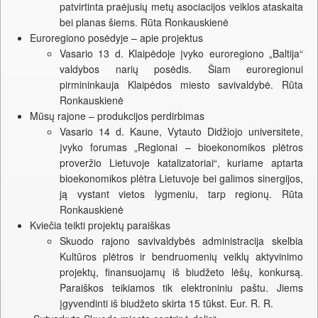
patvirtinta praėjusių metų asociacijos veiklos ataskaita
bei planas šiems. Rūta Ronkauskienė
Euroregiono posėdyje – apie projektus
Vasario 13 d. Klaipėdoje įvyko euroregiono „Baltija“
valdybos narių posėdis. Šiam euroregionui
pirmininkauja Klaipėdos miesto savivaldybė. Rūta
Ronkauskienė
Mūsų rajone – produkcijos perdirbimas
Vasario 14 d. Kaune, Vytauto Didžiojo universitete,
įvyko forumas „Regionai – bioekonomikos plėtros
proveržio Lietuvoje katalizatoriai“, kuriame aptarta
bioekonomikos plėtra Lietuvoje bei galimos sinergijos,
ją vystant vietos lygmeniu, tarp regionų. Rūta
Ronkauskienė
Kviečia teikti projektų paraiškas
Skuodo rajono savivaldybės administracija skelbia
Kultūros plėtros ir bendruomenių veiklų aktyvinimo
projektų, finansuojamų iš biudžeto lėšų, konkursą.
Paraiškos teikiamos tik elektroniniu paštu. Jiems
įgyvendinti iš biudžeto skirta 15 tūkst. Eur. R. R.