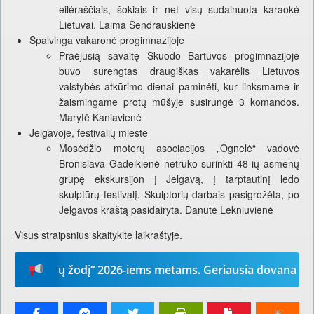
eilėraščiais, šokiais ir net visų sudainuota karaokė
Lietuvai. Laima Sendrauskienė
Spalvinga vakaronė progimnazijoje
Praėjusią savaitę Skuodo Bartuvos progimnazijoje
buvo surengtas draugiškas vakarėlis Lietuvos
valstybės atkūrimo dienai paminėti, kur linksmame ir
žaismingame protų mūšyje susirungė 3 komandos.
Marytė Kaniavienė
Jelgavoje, festivalių mieste
Mosėdžio moterų asociacijos „Ognelė“ vadovė
Bronislava Gadeikienė netruko surinkti 48-ių asmenų
grupę ekskursijon į Jelgavą, į tarptautinį ledo
skulptūrų festivalį. Skulptorių darbais pasigrožėta, po
Jelgavos kraštą pasidairyta. Danutė Lekniuvienė
Visus straipsnius skaitykite laikraštyje.
„Mūsų žodį“ 2026-iems metams. Geriausia dovana – laikraš