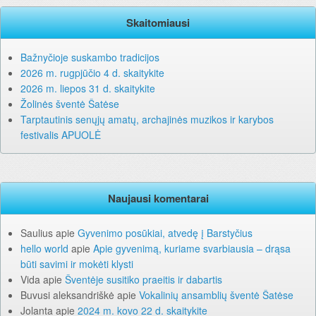
Skaitomiausi
Bažnyčioje suskambo tradicijos
2026 m. rugpjūčio 4 d. skaitykite
2026 m. liepos 31 d. skaitykite
Žolinės šventė Šatėse
Tarptautinis senųjų amatų, archajinės muzikos ir karybos
festivalis APUOLĖ
Naujausi komentarai
Saulius
apie
Gyvenimo posūkiai, atvedę į Barstyčius
hello world
apie
Apie gyvenimą, kuriame svarbiausia – drąsa
būti savimi ir mokėti klysti
Vida
apie
Šventėje susitiko praeitis ir dabartis
Buvusi aleksandriškė
apie
Vokalinių ansamblių šventė Šatėse
Jolanta
apie
2024 m. kovo 22 d. skaitykite