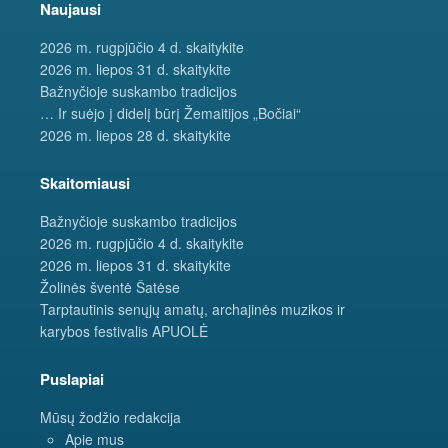
Naujausi
2026 m. rugpjūčio 4 d. skaitykite
2026 m. liepos 31 d. skaitykite
Bažnyčioje suskambo tradicijos
… Ir suėjo į didelį būrį Žemaitijos „Bočiai“
2026 m. liepos 28 d. skaitykite
Skaitomiausi
Bažnyčioje suskambo tradicijos
2026 m. rugpjūčio 4 d. skaitykite
2026 m. liepos 31 d. skaitykite
Žolinės šventė Šatėse
Tarptautinis senųjų amatų, archajinės muzikos ir
karybos festivalis APUOLĖ
Puslapiai
Mūsų žodžio redakcija
Apie mus