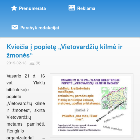
Prenumerata
Reklama
Parašyk redakcijai
Kviečia į popietę „Vietovardžių kilmė ir
žmonės“
2019-02-18
|
(0)
Vasario 21 d. 16
val. Ylakių
bibliotekoje –
popietė
„Vietovardžių kilmė
ir žmonės“, skirta
Vietovardžių
metams paminėti.
Renginio
organizatoriai –