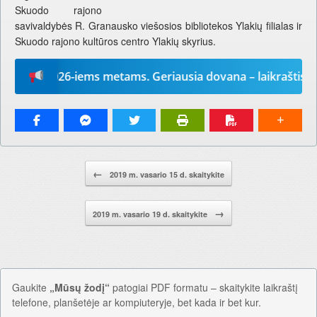
Skuodo rajono
savivaldybės R. Granausko viešosios bibliotekos Ylakių filialas ir
Skuodo rajono kultūros centro Ylakių skyrius.
dį“ 2026-iems metams. Geriausia dovana – laikraštis!
Pranešimo navigacija.
←
2019 m. vasario 15 d. skaitykite
→
2019 m. vasario 19 d. skaitykite
Gaukite
„Mūsų žodį“
patogiai PDF formatu – skaitykite laikraštį
telefone, planšetėje ar kompiuteryje, bet kada ir bet kur.