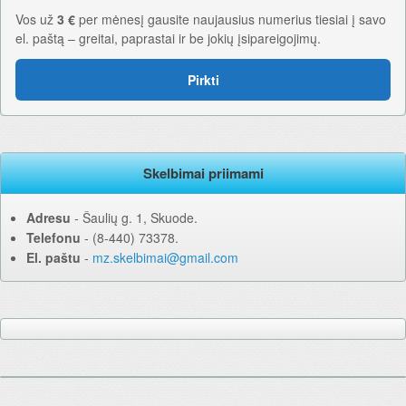
Vos už
3 €
per mėnesį gausite naujausius numerius tiesiai į savo
el. paštą – greitai, paprastai ir be jokių įsipareigojimų.
Pirkti
Skelbimai priimami
Adresu
‐ Šaulių g. 1, Skuode.
Telefonu
‐ (8-440) 73378.
El. paštu
‐
mz.skelbimai@gmail.com