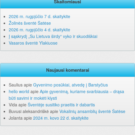
Skaitomiausi
2026 m. rugpjūčio 7 d. skaitykite
Žolinės šventė Šatėse
2026 m. rugpjūčio 4 d. skaitykite
Į sąskrydį „Su Lietuva širdy“ vyko ir skuodiškiai
Vasaros šventė Ylakiuose
Naujausi komentarai
Saulius
apie
Gyvenimo posūkiai, atvedę į Barstyčius
hello world
apie
Apie gyvenimą, kuriame svarbiausia – drąsa
būti savimi ir mokėti klysti
Vida
apie
Šventėje susitiko praeitis ir dabartis
Buvusi aleksandriškė
apie
Vokalinių ansamblių šventė Šatėse
Jolanta
apie
2024 m. kovo 22 d. skaitykite