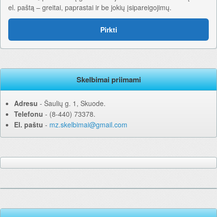
el. paštą – greitai, paprastai ir be jokių įsipareigojimų.
Pirkti
Skelbimai priimami
Adresu
‐ Šaulių g. 1, Skuode.
Telefonu
‐ (8-440) 73378.
El. paštu
‐
mz.skelbimai@gmail.com