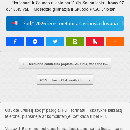
– „Florijonas“ ir Skuodo miesto seniūnija-Senamiests“;
kovo 27
d.
18.45 val. – Mosėdžio gimnazija ir Skuodo KKSC-„7 bitai“.
Mūsų žodį“ 2026-iems metams. Geriausia dovana – laikrašt
Pranešimo navigacija.
←
Kultūrinė-edukacinė popietė „Audinio, vandens ir…
→
2019 m. kovo 22 d. skaitykite
Gaukite
„Mūsų žodį“
patogiai PDF formatu – skaitykite laikraštį
telefone, planšetėje ar kompiuteryje, bet kada ir bet kur.
Vos už
3 €
per mėnesį gausite naujausius numerius tiesiai į savo