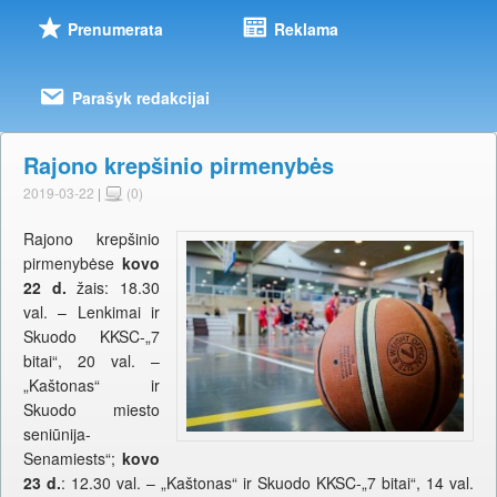
Prenumerata
Reklama
Parašyk redakcijai
Rajono krepšinio pirmenybės
2019-03-22
|
(0)
Rajono krepšinio
pirmenybėse
kovo
22 d.
žais: 18.30
val. – Lenkimai ir
Skuodo KKSC-„7
bitai“, 20 val. –
„Kaštonas“ ir
Skuodo miesto
seniūnija-
Senamiests“;
kovo
23 d.
: 12.30 val. – „Kaštonas“ ir Skuodo KKSC-„7 bitai“, 14 val.