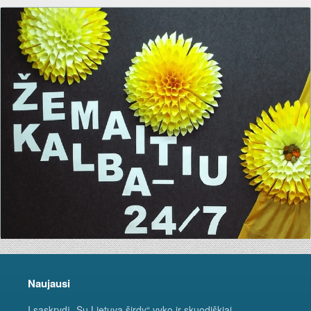
Naujausi
Į sąskrydį „Su Lietuva širdy“ vyko ir skuodiškiai