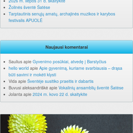
2026 m. liepos 31 d. skaitykite
Žolinės šventė Šatėse
Tarptautinis senųjų amatų, archajinės muzikos ir karybos
festivalis APUOLĖ
Naujausi komentarai
Saulius
apie
Gyvenimo posūkiai, atvedę į Barstyčius
hello world
apie
Apie gyvenimą, kuriame svarbiausia – drąsa
būti savimi ir mokėti klysti
Vida
apie
Šventėje susitiko praeitis ir dabartis
Buvusi aleksandriškė
apie
Vokalinių ansamblių šventė Šatėse
Jolanta
apie
2024 m. kovo 22 d. skaitykite