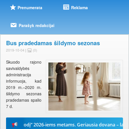
Prenumerata
Reklama
Parašyk redakcijai
Bus pradedamas šildymo sezonas
2019-10-04
|
(0)
Skuodo rajono
savivaldybės
administracija
informuoja, kad
2019 m.–2020 m.
šildymo sezonas
pradedamas spalio
7 d.
Mūsų žodį“ 2026-iems metams. Geriausia dovana – laikrašti