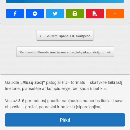
Pranešimo navigacija.
←
2019 m. spalio 1 d. skaitykite
→
Renovuoto Skuodo muziejaus atnaujintų ekspozicijų…
Gaukite
„Mūsų žodį“
patogiai PDF formatu – skaitykite laikraštį
telefone, planšetėje ar kompiuteryje, bet kada ir bet kur.
Vos už
3 €
per mėnesį gausite naujausius numerius tiesiai į savo
el. paštą – greitai, paprastai ir be jokių įsipareigojimų.
Pirkti