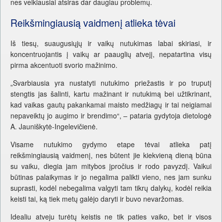
nes veikiausiai atsiras dar daugiau problemų.
Reikšmingiausią vaidmenį atlieka tėvai
Iš tiesų, suaugusiųjų ir vaikų nutukimas labai skiriasi, ir
koncentruojantis į vaikų ar paauglių atvejį, nepatartina visų
pirma akcentuoti svorio mažinimo.
„Svarbiausia yra nustatyti nutukimo priežastis ir po truputį
stengtis jas šalinti, kartu mažinant ir nutukimą bei užtikrinant,
kad vaikas gautų pakankamai maisto medžiagų ir tai neigiamai
nepaveiktų jo augimo ir brendimo“, – pataria gydytoja dietologė
A. Jauniškytė-Ingelevičienė.
Visame nutukimo gydymo etape tėvai atlieka patį
reikšmingiausią vaidmenį, nes būtent jie kiekvieną dieną būna
su vaiku, diegia jam mitybos įpročius ir rodo pavyzdį. Vaikui
būtinas palaikymas ir jo negalima palikti vieno, nes jam sunku
suprasti, kodėl nebegalima valgyti tam tikrų dalykų, kodėl reikia
keisti tai, ką tiek metų galėjo daryti ir buvo nevaržomas.
Idealiu atveju turėtų keistis ne tik paties vaiko, bet ir visos