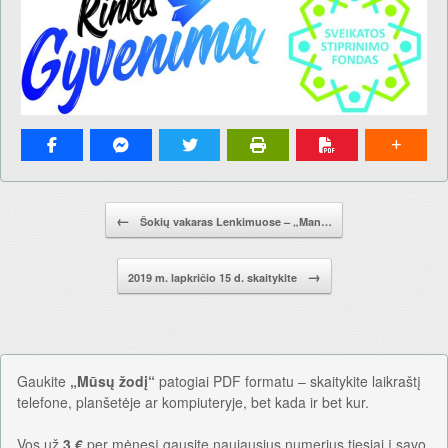
Pranešimo navigacija.
←
Šokių vakaras Lenkimuose – „Man…
→
2019 m. lapkričio 15 d. skaitykite
Gaukite
„Mūsų žodį“
patogiai PDF formatu – skaitykite laikraštį
telefone, planšetėje ar kompiuteryje, bet kada ir bet kur.
Vos už
3 €
per mėnesį gausite naujausius numerius tiesiai į savo