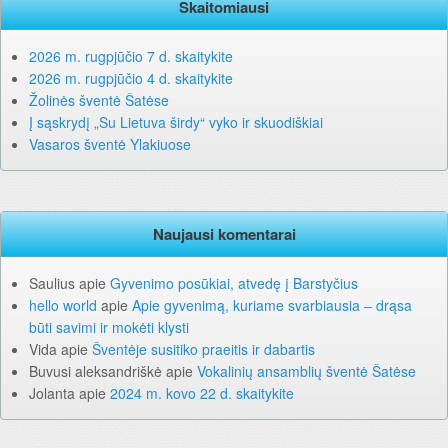
Skaitomiausi
2026 m. rugpjūčio 7 d. skaitykite
2026 m. rugpjūčio 4 d. skaitykite
Žolinės šventė Šatėse
Į sąskrydį „Su Lietuva širdy“ vyko ir skuodiškiai
Vasaros šventė Ylakiuose
Naujausi komentarai
Saulius
apie
Gyvenimo posūkiai, atvedę į Barstyčius
hello world
apie
Apie gyvenimą, kuriame svarbiausia – drąsa
būti savimi ir mokėti klysti
Vida
apie
Šventėje susitiko praeitis ir dabartis
Buvusi aleksandriškė
apie
Vokalinių ansamblių šventė Šatėse
Jolanta
apie
2024 m. kovo 22 d. skaitykite