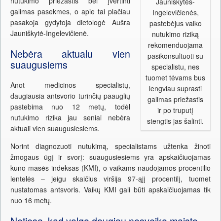
nutukimo priežastis bei įvertinti
Jauniškytės-
galimas pasekmes, o apie tai plačiau
Ingelevičienės,
pasakoja gydytoja dietologė Aušra
pastebėjus vaiko
Jauniškytė-Ingelevičienė.
nutukimo riziką
rekomenduojama
Nebėra aktualu vien
pasikonsultuoti su
suaugusiems
specialistu, nes
tuomet tėvams bus
Anot medicinos specialistų,
lengviau suprasti
daugiausia antsvorio turinčių paauglių
galimas priežastis
pastebima nuo 12 metų, todėl
ir po truputį
nutukimo rizika jau seniai nebėra
stengtis jas šalinti.
aktuali vien suaugusiesiems.
Norint diagnozuoti nutukimą, specialistams užtenka žinoti
žmogaus ūgį ir svorį: suaugusiesiems yra apskaičiuojamas
kūno masės indeksas (KMI), o vaikams naudojamos procentilio
lentelės – jeigu skaičius viršija 97-ąjį procentilį, tuomet
nustatomas antsvoris. Vaikų KMI gali būti apskaičiuojamas tik
nuo 16 metų.
Netiesa, kad valgo daugiau nesveiko maisto