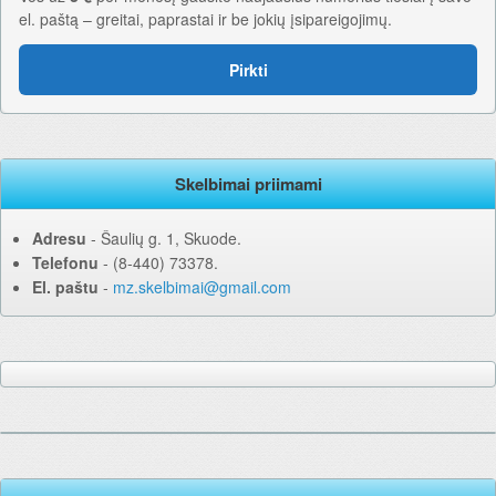
el. paštą – greitai, paprastai ir be jokių įsipareigojimų.
Pirkti
Skelbimai priimami
Adresu
‐ Šaulių g. 1, Skuode.
Telefonu
‐ (8-440) 73378.
El. paštu
‐
mz.skelbimai@gmail.com