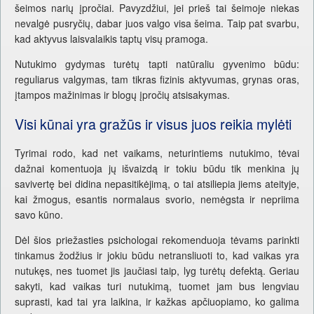
šeimos narių įpročiai. Pavyzdžiui, jei prieš tai šeimoje niekas
nevalgė pusryčių, dabar juos valgo visa šeima. Taip pat svarbu,
kad aktyvus laisvalaikis taptų visų pramoga.
Nutukimo gydymas turėtų tapti natūraliu gyvenimo būdu:
reguliarus valgymas, tam tikras fizinis aktyvumas, grynas oras,
įtampos mažinimas ir blogų įpročių atsisakymas.
Visi kūnai yra gražūs ir visus juos reikia mylėti
Tyrimai rodo, kad net vaikams, neturintiems nutukimo, tėvai
dažnai komentuoja jų išvaizdą ir tokiu būdu tik menkina jų
savivertę bei didina nepasitikėjimą, o tai atsiliepia jiems ateityje,
kai žmogus, esantis normalaus svorio, nemėgsta ir nepriima
savo kūno.
Dėl šios priežasties psichologai rekomenduoja tėvams parinkti
tinkamus žodžius ir jokiu būdu netransliuoti to, kad vaikas yra
nutukęs, nes tuomet jis jaučiasi taip, lyg turėtų defektą. Geriau
sakyti, kad vaikas turi nutukimą, tuomet jam bus lengviau
suprasti, kad tai yra laikina, ir kažkas apčiuopiamo, ko galima