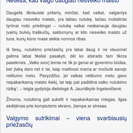
Daugelis tikriausiai pritartų minčiai, kad vaikai, valgantys
daugiau nesveiko maisto, yra labiau nutukę, tačiau moksliniai
tyrimai rodo priešingai – nutukę vaikai neskanauja daugiau
įvairių bulvių traškučių, saldumynų ar kito nesveiko maisto už
tuos, kurių kūno masė siekia normos ribas.
Iš tiesų, nutukimo priežasčių yra labai daug ir ne visuomet
galima labai tiksliai pasakyti, dėl ko atsirado tam tikros
pasekmės. „Vaiko svorį lemia ne tik jo genai ar gyvenimo būdas,
bet įtaką daro net ir tai, kaip maitinosi mama ar močiutė savojo
nėštumo metu. Pavyzdžiui, jei vaikas nėštumo metu gavo
nepakankamą maisto kiekį, tai taip pat padidina vaiko nutukimo
riziką“, – teigia gydytoja dietologė A. Jauniškytė-Ingelevičienė.
Žinoma, nutukimą gali sukelti ir nepakankamas miegas, ilgas
sėdėjimas prie kompiuterio ekrano, įtampa ar stresas.
Valgymo sutrikimai – viena svarbiausių
priežasčių