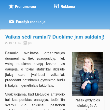
Prenumerata
Reklama
Parašyk redakcijai
Vaikas sėdi ramiai? Duokime jam saldainį!
2019-11-14
|
(0)
Pasaulio sveikatos organizacijos
duomenimis, tiek suaugusiųjų, tiek
vaikų nutukimo atvejų kasmet vis
daugėja, o tokiai statistikai didžiulę
įtaką daro įvairiausi veiksniai:
pradedant netinkamu gyvenimo būdu
ir baigiant genetiniais faktoriais.
Skaičiuojama, kad Lietuvoje antsvorio
turi kas penktas paauglys, todėl itin
Pasak gydytojos
svarbu kuo anksčiau pastebėti
dietologės A.