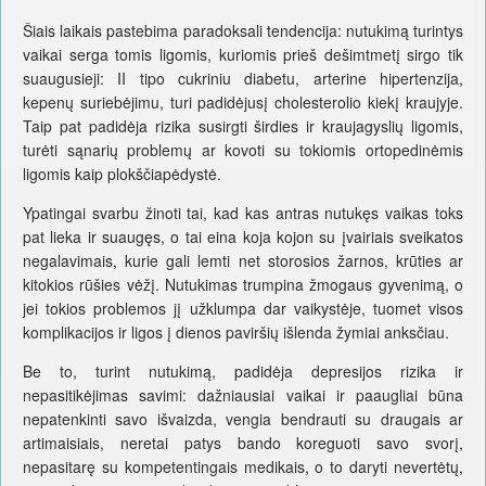
Šiais laikais pastebima paradoksali tendencija: nutukimą turintys
vaikai serga tomis ligomis, kuriomis prieš dešimtmetį sirgo tik
suaugusieji: II tipo cukriniu diabetu, arterine hipertenzija,
kepenų suriebėjimu, turi padidėjusį cholesterolio kiekį kraujyje.
Taip pat padidėja rizika susirgti širdies ir kraujagyslių ligomis,
turėti sąnarių problemų ar kovoti su tokiomis ortopedinėmis
ligomis kaip plokščiapėdystė.
Ypatingai svarbu žinoti tai, kad kas antras nutukęs vaikas toks
pat lieka ir suaugęs, o tai eina koja kojon su įvairiais sveikatos
negalavimais, kurie gali lemti net storosios žarnos, krūties ar
kitokios rūšies vėžį. Nutukimas trumpina žmogaus gyvenimą, o
jei tokios problemos jį užklumpa dar vaikystėje, tuomet visos
komplikacijos ir ligos į dienos paviršių išlenda žymiai anksčiau.
Be to, turint nutukimą, padidėja depresijos rizika ir
nepasitikėjimas savimi: dažniausiai vaikai ir paaugliai būna
nepatenkinti savo išvaizda, vengia bendrauti su draugais ar
artimaisiais, neretai patys bando koreguoti savo svorį,
nepasitarę su kompetentingais medikais, o to daryti nevertėtų,