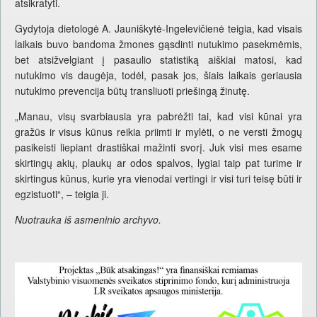
atsikratyti.
Gydytoja dietologė A. Jauniškytė-Ingelevičienė teigia, kad visais
laikais buvo bandoma žmones gąsdinti nutukimo pasekmėmis,
bet atsižvelgiant į pasaulio statistiką aiškiai matosi, kad
nutukimo vis daugėja, todėl, pasak jos, šiais laikais geriausia
nutukimo prevencija būtų transliuoti priešingą žinutę.
„Manau, visų svarbiausia yra pabrėžti tai, kad visi kūnai yra
gražūs ir visus kūnus reikia priimti ir mylėti, o ne versti žmogų
pasikeisti liepiant drastiškai mažinti svorį. Juk visi mes esame
skirtingų akių, plaukų ar odos spalvos, lygiai taip pat turime ir
skirtingus kūnus, kurie yra vienodai vertingi ir visi turi teisę būti ir
egzistuoti“, – teigia ji.
Nuotrauka iš asmeninio archyvo.