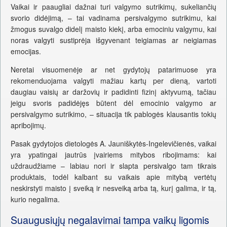
Vaikai ir paaugliai dažnai turi valgymo sutrikimų, sukeliančių
svorio didėjimą, – tai vadinama persivalgymo sutrikimu, kai
žmogus suvalgo didelį maisto kiekį, arba emociniu valgymu, kai
noras valgyti sustiprėja išgyvenant teigiamas ar neigiamas
emocijas.
Neretai visuomenėje ar net gydytojų patarimuose yra
rekomenduojama valgyti mažiau kartų per dieną, vartoti
daugiau vaisių ar daržovių ir padidinti fizinį aktyvumą, tačiau
jeigu svoris padidėjęs būtent dėl emocinio valgymo ar
persivalgymo sutrikimo, – situacija tik pablogės klausantis tokių
apribojimų.
Pasak gydytojos dietologės A. Jauniškytės-Ingelevičienės, vaikai
yra ypatingai jautrūs įvairiems mitybos ribojimams: kai
uždraudžiame – labiau nori ir slapta persivalgo tam tikrais
produktais, todėl kalbant su vaikais apie mitybą vertėtų
neskirstyti maisto į sveiką ir nesveiką arba tą, kurį galima, ir tą,
kurio negalima.
Suaugusiųjų negalavimai tampa vaikų ligomis