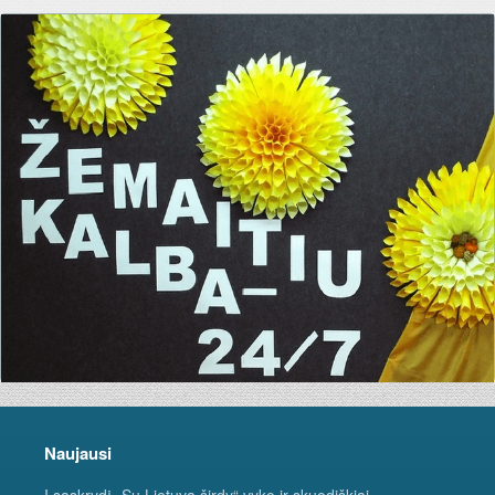
Naujausi
Į sąskrydį „Su Lietuva širdy“ vyko ir skuodiškiai