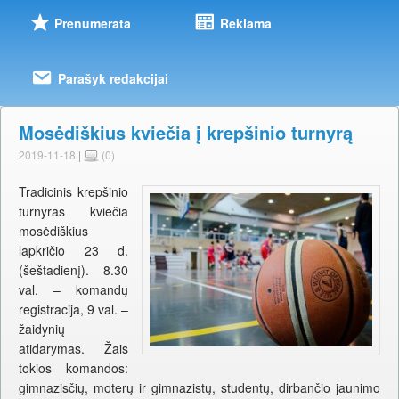
Prenumerata
Reklama
Parašyk redakcijai
Mosėdiškius kviečia į krepšinio turnyrą
2019-11-18
|
(0)
Tradicinis krepšinio
turnyras kviečia
mosėdiškius
lapkričio 23 d.
(šeštadienį). 8.30
val. – komandų
registracija, 9 val. –
žaidynių
atidarymas. Žais
tokios komandos:
gimnazisčių, moterų ir gimnazistų, studentų, dirbančio jaunimo