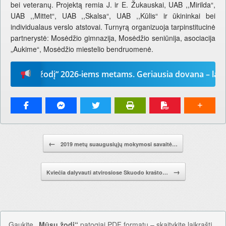
bei veteranų. Projektą remia J. ir E. Žukauskai, UAB ,,Mirilda“,
UAB ,,Mittet“, UAB ,,Skalsa“, UAB ,,Kūlis“ ir ūkininkai bei
individualaus verslo atstovai. Turnyrą organizuoja tarpinstitucinė
partnerystė: Mosėdžio gimnazija, Mosėdžio seniūnija, asociacija
„Aukime“, Mosėdžio miestelio bendruomenė.
Mūsų žodį“ 2026-iems metams. Geriausia dovana – laikrašti
Pranešimo navigacija.
←
2019 metų suaugusiųjų mokymosi savaitė…
→
Kviečia dalyvauti atvirosiose Skuodo krašto…
Gaukite
„Mūsų žodį“
patogiai PDF formatu – skaitykite laikraštį