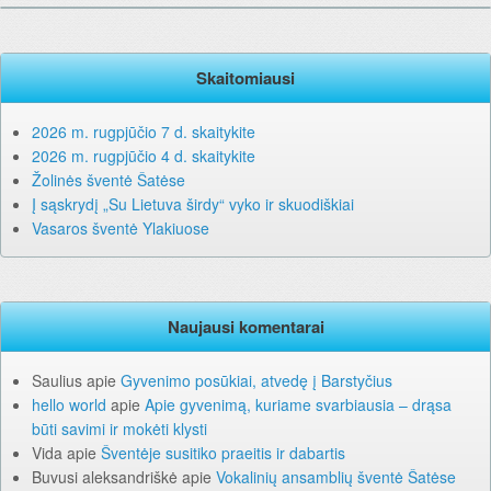
Skaitomiausi
2026 m. rugpjūčio 7 d. skaitykite
2026 m. rugpjūčio 4 d. skaitykite
Žolinės šventė Šatėse
Į sąskrydį „Su Lietuva širdy“ vyko ir skuodiškiai
Vasaros šventė Ylakiuose
Naujausi komentarai
Saulius
apie
Gyvenimo posūkiai, atvedę į Barstyčius
hello world
apie
Apie gyvenimą, kuriame svarbiausia – drąsa
būti savimi ir mokėti klysti
Vida
apie
Šventėje susitiko praeitis ir dabartis
Buvusi aleksandriškė
apie
Vokalinių ansamblių šventė Šatėse