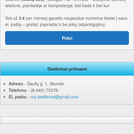
telefone, planšetėje ar kompiuteryje, bet kada ir bet kur.
Vos už
3 €
per mėnesį gausite naujausius numerius tiesiai į savo
el. paštą – greitai, paprastai ir be jokių įsipareigojimų.
Pirkti
Skelbimai priimami
Adresu
‐ Šaulių g. 1, Skuode.
Telefonu
‐ (8-440) 73378.
El. paštu
‐
mz.skelbimai@gmail.com