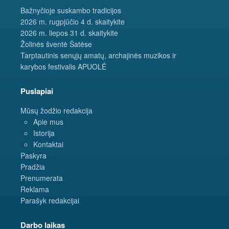
Bažnyčioje suskambo tradicijos
2026 m. rugpjūčio 4 d. skaitykite
2026 m. liepos 31 d. skaitykite
Žolinės šventė Šatėse
Tarptautinis senųjų amatų, archajinės muzikos ir
karybos festivalis APUOLĖ
Puslapiai
Mūsų žodžio redakcija
Apie mus
Istorija
Kontaktai
Paskyra
Pradžia
Prenumerata
Reklama
Parašyk redakcijai
Darbo laikas