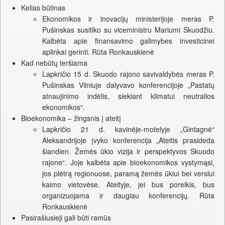
Kelias būtinas
Ekonomikos ir inovacijų ministerijoje meras P.
Pušinskas susitiko su viceministru Mariumi Skuodžiu.
Kalbėta apie finansavimo galimybes investicinei
aplinkai gerinti. Rūta Ronkauskienė
Kad nebūtų teršiama
Lapkričio 15 d. Skuodo rajono savivaldybės meras P.
Pušinskas Vilniuje dalyvavo konferencijoje „Pastatų
atnaujinimo indėlis, siekiant klimatui neutralios
ekonomikos“.
Bioekonomika – žingsnis į ateitį
Lapkričio 21 d. kavinėje-motelyje „Gintagnė“
Aleksandrijoje įvyko konferencija „Ateitis prasideda
šiandien. Žemės ūkio vizija ir perspektyvos Skuodo
rajone“. Joje kalbėta apie bioekonomikos vystymąsi,
jos plėtrą regionuose, paramą žemės ūkiui bei verslui
kaimo vietovėse. Ateityje, jei bus poreikis, bus
organizuojama ir daugiau konferencijų. Rūta
Ronkauskienė
Pasirašiusieji gali būti ramūs