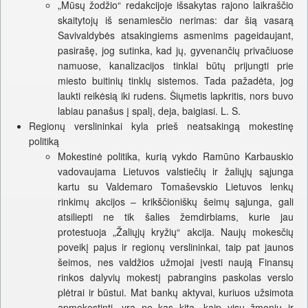
„Mūsų žodžio“ redakcijoje išsakytas rajono laikraščio
skaitytojų iš senamiesčio nerimas: dar šią vasarą
Savivaldybės atsakingiems asmenims pageidaujant,
pasirašę, jog sutinka, kad jų, gyvenančių privačiuose
namuose, kanalizacijos tinklai būtų prijungti prie
miesto buitinių tinklų sistemos. Tada pažadėta, jog
laukti reikėsią iki rudens. Šiųmetis lapkritis, nors buvo
labiau panašus į spalį, deja, baigiasi. L. S.
Regionų verslininkai kyla prieš neatsakingą mokestinę
politiką
Mokestinė politika, kurią vykdo Ramūno Karbauskio
vadovaujama Lietuvos valstiečių ir žaliųjų sąjunga
kartu su Valdemaro Tomaševskio Lietuvos lenkų
rinkimų akcijos – krikščioniškų šeimų sąjunga, gali
atsiliepti ne tik šalies žemdirbiams, kurie jau
protestuoja „Žaliųjų kryžių“ akcija. Naujų mokesčių
poveikį pajus ir regionų verslininkai, taip pat jaunos
šeimos, nes valdžios užmojai įvesti naują Finansų
rinkos dalyvių mokestį pabrangins paskolas verslo
plėtrai ir būstui. Mat bankų aktyvai, kuriuos užsimota
apmokestinti, yra ne kas kita, kaip visų žmonių ir