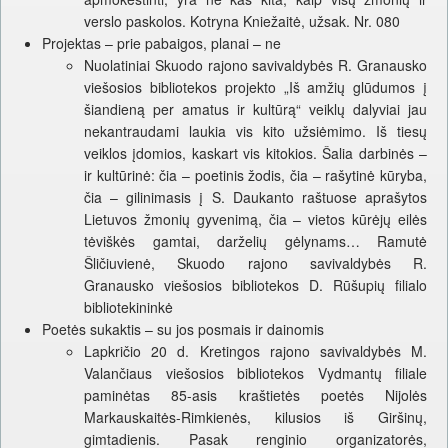
verslo paskolos. Kotryna Kniežaitė, užsak. Nr. 080
Projektas – prie pabaigos, planai – ne
Nuolatiniai Skuodo rajono savivaldybės R. Granausko
viešosios bibliotekos projekto „Iš amžių glūdumos į
šiandieną per amatus ir kultūrą“ veiklų dalyviai jau
nekantraudami laukia vis kito užsiėmimo. Iš tiesų
veiklos įdomios, kaskart vis kitokios. Šalia darbinės –
ir kultūrinė: čia – poetinis žodis, čia – rašytinė kūryba,
čia – gilinimasis į S. Daukanto raštuose aprašytos
Lietuvos žmonių gyvenimą, čia – vietos kūrėjų eilės
tėviškės gamtai, darželių gėlynams… Ramutė
Šličiuvienė, Skuodo rajono savivaldybės R.
Granausko viešosios bibliotekos D. Rūšupių filialo
bibliotekininkė
Poetės sukaktis – su jos posmais ir dainomis
Lapkričio 20 d. Kretingos rajono savivaldybės M.
Valančiaus viešosios bibliotekos Vydmantų filiale
paminėtas 85-asis kraštietės poetės Nijolės
Markauskaitės-Rimkienės, kilusios iš Giršinų,
gimtadienis. Pasak renginio organizatorės,