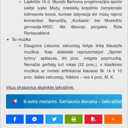
Lapkričio 16 d. Skuodo Bartuvos progimnazijos sporto
salėje įvyko Mažų miestelių krepšinio čempionato
tolimesnės kovos, kuriose dalyvauja dvi mūsų rajono
komandos: Narvydžių „Kuršasta“ bei Mosėdžio
gimnazija-KKSC. Abi iškovojo pergales. Rūta
Ronkauskienė
Su muzika
Dauguma Lietuvos vairuotojų kelyje linkę klausytis
muzikos. Kaip atskleidė reprezentatyvi „Spinter
tyrimų“ apklausa, 60 proc. mėgsta popmuziką.
Nemažai gerbėjų turi rokas (32 proc.), o klasikinės
muzikos ar metalo atitinkamai klausosi tik 14 ir 10
proc. šalies vairuotojų, folkloro – vos 4 proc. M. K.
Visus straipsnius skaitykite laikraštyje.
“ 2026-iems metams. Geriausia dovana – laikraštis!