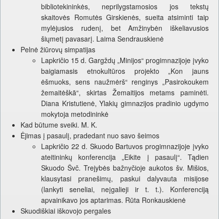
bibliotekininkės, neprilygstamosios jos tekstų
skaitovės Romutės Girskienės, sueita atsiminti taip
mylėjusios rudenį, bet Amžinybėn iškeliavusios
šiųmetį pavasarį. Laima Sendrauskienė
Pelnė žiūrovų simpatijas
Lapkričio 15 d. Gargždų „Minijos“ progimnazijoje įvyko
baigiamasis etnokultūros projekto „Kon jauns
ėšmuoks, sens naužmėrš“ renginys „Pasirokoukem
žemaitėškā“, skirtas Žemaitijos metams paminėti.
Diana Kristutienė, Ylakių gimnazijos pradinio ugdymo
mokytoja metodininkė
Kad būtume sveiki. M. K.
Ėjimas į pasaulį, pradedant nuo savo šeimos
Lapkričio 22 d. Skuodo Bartuvos progimnazijoje įvyko
ateitininkų konferencija „Eikite į pasaulį“. Tądien
Skuodo Švč. Trejybės bažnyčioje aukotos šv. Mišios,
klausytasi pranešimų, paskui dalyvauta misijose
(lankyti seneliai, neįgalieji ir t. t.). Konferenciją
apvainikavo jos aptarimas. Rūta Ronkauskienė
Skuodiškiai iškovojo pergales