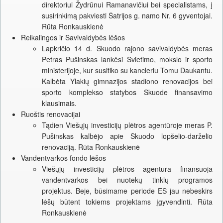
direktoriui Žydrūnui Ramanavičiui bei specialistams, į
susirinkimą pakviesti Šatrijos g. namo Nr. 6 gyventojai.
Rūta Ronkauskienė
Reikalingos ir Savivaldybės lėšos
Lapkričio 14 d. Skuodo rajono savivaldybės meras
Petras Pušinskas lankėsi Švietimo, mokslo ir sporto
ministerijoje, kur susitiko su kancleriu Tomu Daukantu.
Kalbėta Ylakių gimnazijos stadiono renovacijos bei
sporto komplekso statybos Skuode finansavimo
klausimais.
Ruoštis renovacijai
Tądien Viešųjų investicijų plėtros agentūroje meras P.
Pušinskas kalbėjo apie Skuodo lopšelio-darželio
renovaciją. Rūta Ronkauskienė
Vandentvarkos fondo lėšos
Viešųjų investicijų plėtros agentūra finansuoja
vandentvarkos bei nuotekų tinklų programos
projektus. Beje, būsimame periode ES jau nebeskirs
lėšų būtent tokiems projektams įgyvendinti. Rūta
Ronkauskienė