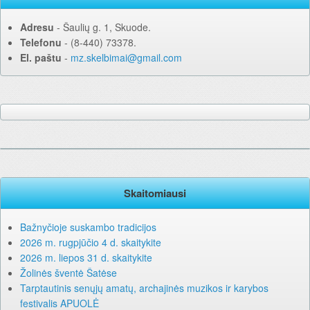
Adresu
‐ Šaulių g. 1, Skuode.
Telefonu
‐ (8-440) 73378.
El. paštu
‐
mz.skelbimai@gmail.com
Skaitomiausi
Bažnyčioje suskambo tradicijos
2026 m. rugpjūčio 4 d. skaitykite
2026 m. liepos 31 d. skaitykite
Žolinės šventė Šatėse
Tarptautinis senųjų amatų, archajinės muzikos ir karybos
festivalis APUOLĖ