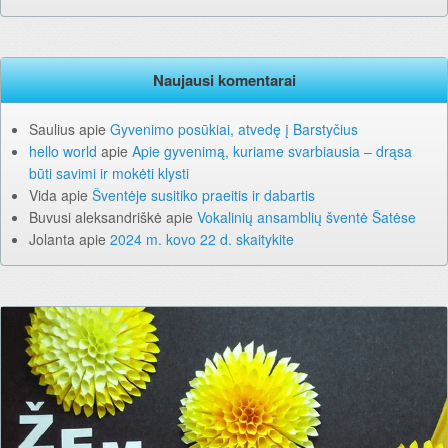
Naujausi komentarai
Saulius
apie
Gyvenimo posūkiai, atvedę į Barstyčius
hello world
apie
Apie gyvenimą, kuriame svarbiausia – drąsa
būti savimi ir mokėti klysti
Vida
apie
Šventėje susitiko praeitis ir dabartis
Buvusi aleksandriškė
apie
Vokalinių ansamblių šventė Šatėse
Jolanta
apie
2024 m. kovo 22 d. skaitykite