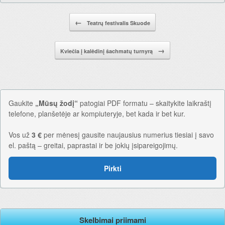
Pranešimo navigacija.
←
Teatrų festivalis Skuode
→
Kviečia į kalėdinį šachmatų turnyrą
Gaukite
„Mūsų žodį“
patogiai PDF formatu – skaitykite laikraštį
telefone, planšetėje ar kompiuteryje, bet kada ir bet kur.
Vos už
3 €
per mėnesį gausite naujausius numerius tiesiai į savo
el. paštą – greitai, paprastai ir be jokių įsipareigojimų.
Pirkti
Skelbimai priimami