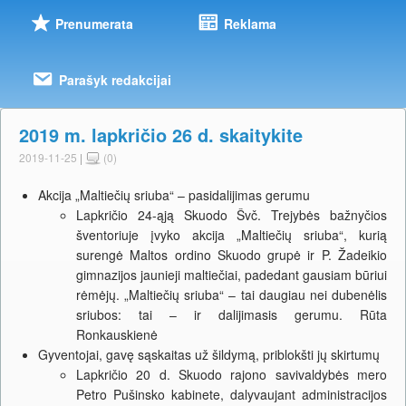
Prenumerata
Reklama
Parašyk redakcijai
2019 m. lapkričio 26 d. skaitykite
2019-11-25
|
(0)
Akcija „Maltiečių sriuba“ – pasidalijimas gerumu
Lapkričio 24-ąją Skuodo Švč. Trejybės bažnyčios
šventoriuje įvyko akcija „Maltiečių sriuba“, kurią
surengė Maltos ordino Skuodo grupė ir P. Žadeikio
gimnazijos jaunieji maltiečiai, padedant gausiam būriui
rėmėjų. „Maltiečių sriuba“ – tai daugiau nei dubenėlis
sriubos: tai – ir dalijimasis gerumu. Rūta
Ronkauskienė
Gyventojai, gavę sąskaitas už šildymą, priblokšti jų skirtumų
Lapkričio 20 d. Skuodo rajono savivaldybės mero
Petro Pušinsko kabinete, dalyvaujant administracijos