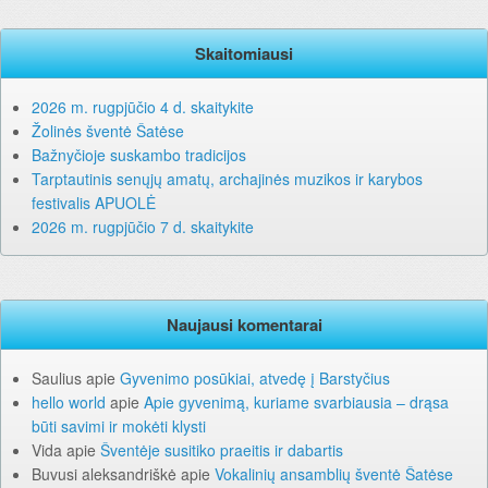
Skaitomiausi
2026 m. rugpjūčio 4 d. skaitykite
Žolinės šventė Šatėse
Bažnyčioje suskambo tradicijos
Tarptautinis senųjų amatų, archajinės muzikos ir karybos
festivalis APUOLĖ
2026 m. rugpjūčio 7 d. skaitykite
Naujausi komentarai
Saulius
apie
Gyvenimo posūkiai, atvedę į Barstyčius
hello world
apie
Apie gyvenimą, kuriame svarbiausia – drąsa
būti savimi ir mokėti klysti
Vida
apie
Šventėje susitiko praeitis ir dabartis
Buvusi aleksandriškė
apie
Vokalinių ansamblių šventė Šatėse