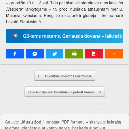
– gruodžio 13 d. 13 val. Taip pat šiuo laikotarpiu visiems kavinės
„Vespera“ lankytojams – 15 proc. nuolaida atnaujintam meniu.
Maloniai kviečiama. Renginio iniciatorė ir globėja – Seimo narė
Levutė Staniuvienė.
dį“ 2026-iems metams. Geriausia dovana – laikraštis!
Pranešimo navigacija.
←
Adventinė popietė Lenkimuose
→
Kviečia dalyvauti kalėdiniame pulo-8 turnyre
Gaukite
„Mūsų žodį“
patogiai PDF formatu – skaitykite laikraštį
telefone, planšetėje ar kompiuteryje, bet kada ir bet kur.