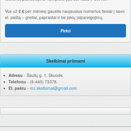
Vos už
3 €
per mėnesį gausite naujausius numerius tiesiai į savo
el. paštą – greitai, paprastai ir be jokių įsipareigojimų.
Pirkti
Skelbimai priimami
Adresu
‐ Šaulių g. 1, Skuode.
Telefonu
‐ (8-440) 73378.
El. paštu
‐
mz.skelbimai@gmail.com