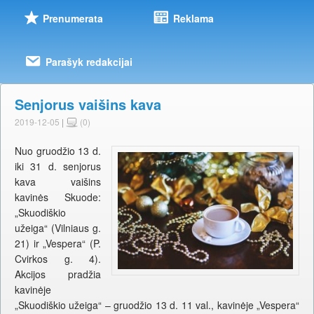
Prenumerata
Reklama
Parašyk redakcijai
Senjorus vaišins kava
2019-12-05
|
(0)
Nuo gruodžio 13 d.
iki 31 d. senjorus
kava vaišins
kavinės Skuode:
„Skuodiškio
užeiga“ (Vilniaus g.
21) ir „Vespera“ (P.
Cvirkos g. 4).
Akcijos pradžia
kavinėje
„Skuodiškio užeiga“ – gruodžio 13 d. 11 val., kavinėje „Vespera“