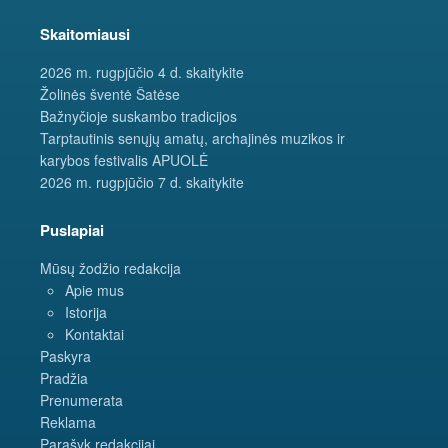
Skaitomiausi
2026 m. rugpjūčio 4 d. skaitykite
Žolinės šventė Šatėse
Bažnyčioje suskambo tradicijos
Tarptautinis senųjų amatų, archajinės muzikos ir
karybos festivalis APUOLĖ
2026 m. rugpjūčio 7 d. skaitykite
Puslapiai
Mūsų žodžio redakcija
Apie mus
Istorija
Kontaktai
Paskyra
Pradžia
Prenumerata
Reklama
Parašyk redakcijai