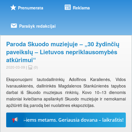
Prenumerata
Reklama
Parašyk redakcijai
Paroda Skuodo muziejuje – „30 žydinčių
paveikslų – Lietuvos nepriklausomybės
atkūrimui“
2020-03-09
|
(0)
Eksponuojami tautodailininkių Adolfinos Karalienės, Vidos
Ivanauskienės, dailininkės Magdalenos Stankūnienės tapybos
darbai iš Skuodo muziejaus rinkinių. Kovo 10–13 dienomis
maloniai kviečiama apsilankyti Skuodo muziejuje ir nemokamai
apžiūrėti šią parodą bei nuolatines ekspozicijas.
“ 2026-iems metams. Geriausia dovana – laikraštis!