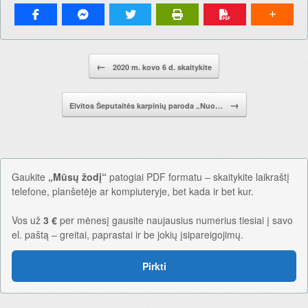
Pranešimo navigacija.
←
2020 m. kovo 6 d. skaitykite
→
Elvitos Šeputaitės karpinių paroda „Nuo…
Gaukite
„Mūsų žodį“
patogiai PDF formatu – skaitykite laikraštį
telefone, planšetėje ar kompiuteryje, bet kada ir bet kur.
Vos už
3 €
per mėnesį gausite naujausius numerius tiesiai į savo
el. paštą – greitai, paprastai ir be jokių įsipareigojimų.
Pirkti