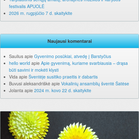
festivalis APUOLĖ
2026 m. rugpjūčio 7 d. skaitykite
Naujausi komentarai
Saulius
apie
Gyvenimo posūkiai, atvedę į Barstyčius
hello world
apie
Apie gyvenimą, kuriame svarbiausia – drąsa
būti savimi ir mokėti klysti
Vida
apie
Šventėje susitiko praeitis ir dabartis
Buvusi aleksandriškė
apie
Vokalinių ansamblių šventė Šatėse
Jolanta
apie
2024 m. kovo 22 d. skaitykite