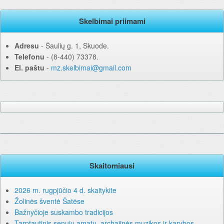
Skelbimai priimami
Adresu
‐ Šaulių g. 1, Skuode.
Telefonu
‐ (8-440) 73378.
El. paštu
‐
mz.skelbimai@gmail.com
Skaitomiausi
2026 m. rugpjūčio 4 d. skaitykite
Žolinės šventė Šatėse
Bažnyčioje suskambo tradicijos
Tarptautinis senųjų amatų, archajinės muzikos ir karybos