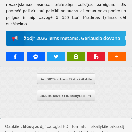
nepažįstamas asmuo, prisistatęs policijos pareigūnu. Jis
paprašė patikrinimui pateikti namuose laikomus neva padirbtus
pinigus ir taip pavogė 5 550 Eur. Pradėtas tyrimas dėl
sukčiavimo.
Mūsų žodį“ 2026-iems metams. Geriausia dovana – laikrašt
Pranešimo navigacija.
←
2020 m. kovo 27 d. skaitykite
→
2020 m. kovo 31 d. skaitykite
Gaukite
„Mūsų žodį“
patogiai PDF formatu – skaitykite laikraštį