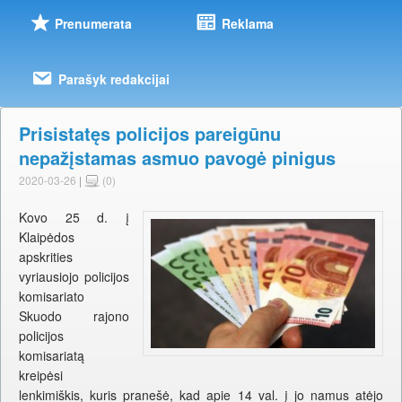
Prenumerata
Reklama
Parašyk redakcijai
Prisistatęs policijos pareigūnu
nepažįstamas asmuo pavogė pinigus
2020-03-26
|
(0)
Kovo 25 d. į
Klaipėdos
apskrities
vyriausiojo policijos
komisariato
Skuodo rajono
policijos
komisariatą
kreipėsi
lenkimiškis, kuris pranešė, kad apie 14 val. į jo namus atėjo