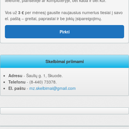
telefone, planšetėje ar kompiuteryje, bet kada ir bet kur.
Vos už
3 €
per mėnesį gausite naujausius numerius tiesiai į savo
el. paštą – greitai, paprastai ir be jokių įsipareigojimų.
Pirkti
Skelbimai priimami
Adresu
‐ Šaulių g. 1, Skuode.
Telefonu
‐ (8-440) 73378.
El. paštu
‐
mz.skelbimai@gmail.com