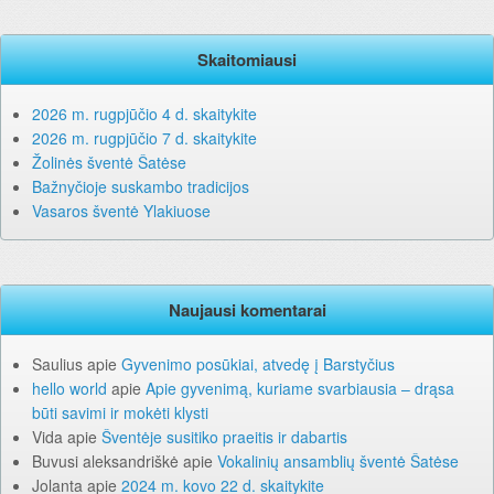
Skaitomiausi
2026 m. rugpjūčio 4 d. skaitykite
2026 m. rugpjūčio 7 d. skaitykite
Žolinės šventė Šatėse
Bažnyčioje suskambo tradicijos
Vasaros šventė Ylakiuose
Naujausi komentarai
Saulius
apie
Gyvenimo posūkiai, atvedę į Barstyčius
hello world
apie
Apie gyvenimą, kuriame svarbiausia – drąsa
būti savimi ir mokėti klysti
Vida
apie
Šventėje susitiko praeitis ir dabartis
Buvusi aleksandriškė
apie
Vokalinių ansamblių šventė Šatėse
Jolanta
apie
2024 m. kovo 22 d. skaitykite