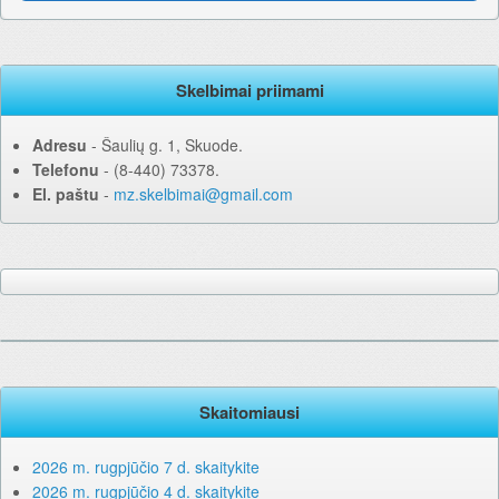
Skelbimai priimami
Adresu
‐ Šaulių g. 1, Skuode.
Telefonu
‐ (8-440) 73378.
El. paštu
‐
mz.skelbimai@gmail.com
Skaitomiausi
2026 m. rugpjūčio 7 d. skaitykite
2026 m. rugpjūčio 4 d. skaitykite