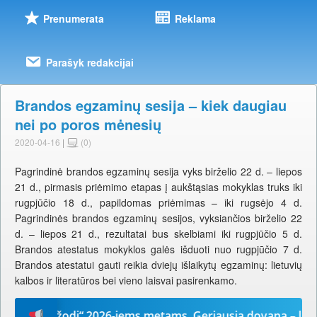
Prenumerata
Reklama
Parašyk redakcijai
Brandos egzaminų sesija – kiek daugiau
nei po poros mėnesių
2020-04-16
|
(0)
Pagrindinė brandos egzaminų sesija vyks birželio 22 d. – liepos
21 d., pirmasis priėmimo etapas į aukštąsias mokyklas truks iki
rugpjūčio 18 d., papildomas priėmimas – iki rugsėjo 4 d.
Pagrindinės brandos egzaminų sesijos, vyksiančios birželio 22
d. – liepos 21 d., rezultatai bus skelbiami iki rugpjūčio 5 d.
Brandos atestatus mokyklos galės išduoti nuo rugpjūčio 7 d.
Brandos atestatui gauti reikia dviejų išlaikytų egzaminų: lietuvių
kalbos ir literatūros bei vieno laisvai pasirenkamo.
Mūsų žodį“ 2026-iems metams. Geriausia dovana – laikrašt