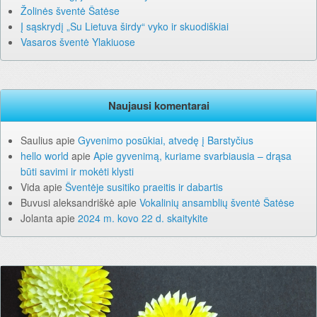
Žolinės šventė Šatėse
Į sąskrydį „Su Lietuva širdy“ vyko ir skuodiškiai
Vasaros šventė Ylakiuose
Naujausi komentarai
Saulius
apie
Gyvenimo posūkiai, atvedę į Barstyčius
hello world
apie
Apie gyvenimą, kuriame svarbiausia – drąsa
būti savimi ir mokėti klysti
Vida
apie
Šventėje susitiko praeitis ir dabartis
Buvusi aleksandriškė
apie
Vokalinių ansamblių šventė Šatėse
Jolanta
apie
2024 m. kovo 22 d. skaitykite