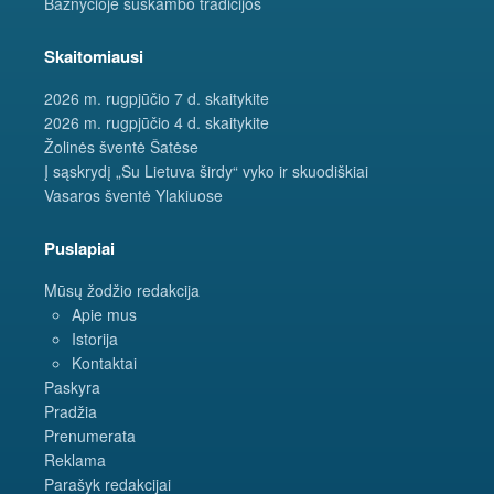
Bažnyčioje suskambo tradicijos
Skaitomiausi
2026 m. rugpjūčio 7 d. skaitykite
2026 m. rugpjūčio 4 d. skaitykite
Žolinės šventė Šatėse
Į sąskrydį „Su Lietuva širdy“ vyko ir skuodiškiai
Vasaros šventė Ylakiuose
Puslapiai
Mūsų žodžio redakcija
Apie mus
Istorija
Kontaktai
Paskyra
Pradžia
Prenumerata
Reklama
Parašyk redakcijai