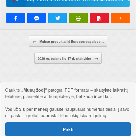
Pranešimo navigacija.
←
Maisto produktai iš Europos pagalbos…
→
2020 m. balandžio 17 d. skaitykite
Gaukite
„Mūsų žodį“
patogiai PDF formatu – skaitykite laikraštį
telefone, planšetėje ar kompiuteryje, bet kada ir bet kur.
Vos už
3 €
per mėnesį gausite naujausius numerius tiesiai į savo
el. paštą – greitai, paprastai ir be jokių įsipareigojimų.
Pirkti