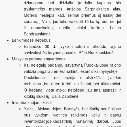
džiaugsmo bei didžiulio jaudulio kupinas šio
trylikamečio mamos Anželos Šarpnickaitės akis.
Moteris neslepia, kad, šeimai priėmus šį iššūkį dėl
sūnaus, į Vilnių jau teko važiuoti 15 kartų, bet, net jei
ir nepasisektų, nueita mielai kartotų. Laima
Sendrauskienė
Lenkimuose nebebus
Balandžio 30 d. įvyko nuotolinis Skuodo rajono
savivaldybės tarybos posėdis. Rūta Ronkauskienė
Masyvus padangų sąvartynas
Kai nelegalų padangų sąvartyną Puodkaliuose rajono
valdžia pagaliau ėmėsi naikinti, esantis kaimynystėje –
Daukšiuose – ne mažėja, o atvirkščiai. Įvairios
technikos „batų“ ten turbūt ne šimtai, bet tūkstančiai.
O kadangi vieta atoki, netoliese jau ima atsirasti ir
kitokių šiukšlių. Dalia Zabitienė
Inventorizuojami keliai
Ylakių, Aleksandrijos, Barstyčių bei Šačių seniūnijose
bus vykdomi vietinės reikšmės kelių ir gatvių
inventorizacijos-kadastrinių matavimų darbai. Juos