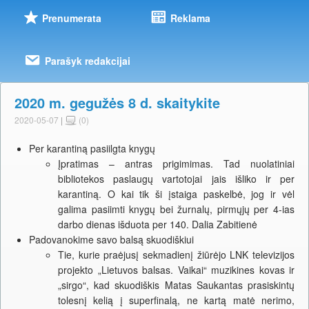
Prenumerata
Reklama
Parašyk redakcijai
2020 m. gegužės 8 d. skaitykite
2020-05-07
|
(0)
Per karantiną pasiilgta knygų
Įpratimas – antras prigimimas. Tad nuolatiniai
bibliotekos paslaugų vartotojai jais išliko ir per
karantiną. O kai tik ši įstaiga paskelbė, jog ir vėl
galima pasiimti knygų bei žurnalų, pirmųjų per 4-ias
darbo dienas išduota per 140. Dalia Zabitienė
Padovanokime savo balsą skuodiškiui
Tie, kurie praėjusį sekmadienį žiūrėjo LNK televizijos
projekto „Lietuvos balsas. Vaikai“ muzikines kovas ir
„sirgo“, kad skuodiškis Matas Saukantas prasiskintų
tolesnį kelią į superfinalą, ne kartą matė nerimo,