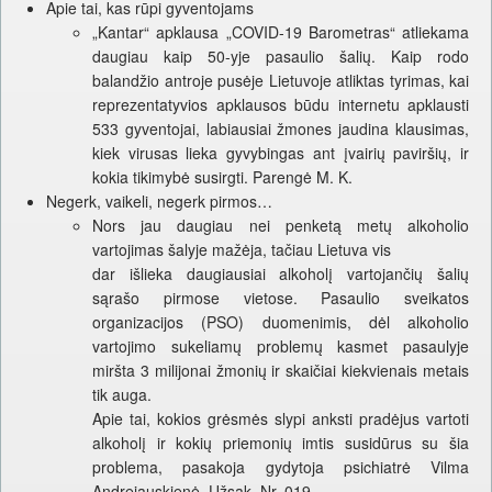
Apie tai, kas rūpi gyventojams
„Kantar“ apklausa „COVID-19 Barometras“ atliekama
daugiau kaip 50-yje pasaulio šalių. Kaip rodo
balandžio antroje pusėje Lietuvoje atliktas tyrimas, kai
reprezentatyvios apklausos būdu internetu apklausti
533 gyventojai, labiausiai žmones jaudina klausimas,
kiek virusas lieka gyvybingas ant įvairių paviršių, ir
kokia tikimybė susirgti. Parengė M. K.
Negerk, vaikeli, negerk pirmos…
Nors jau daugiau nei penketą metų alkoholio
vartojimas šalyje mažėja, tačiau Lietuva vis
dar išlieka daugiausiai alkoholį vartojančių šalių
sąrašo pirmose vietose. Pasaulio sveikatos
organizacijos (PSO) duomenimis, dėl alkoholio
vartojimo sukeliamų problemų kasmet pasaulyje
miršta 3 milijonai žmonių ir skaičiai kiekvienais metais
tik auga.
Apie tai, kokios grėsmės slypi anksti pradėjus vartoti
alkoholį ir kokių priemonių imtis susidūrus su šia
problema, pasakoja gydytoja psichiatrė Vilma
Andrejauskienė. Užsak. Nr. 019