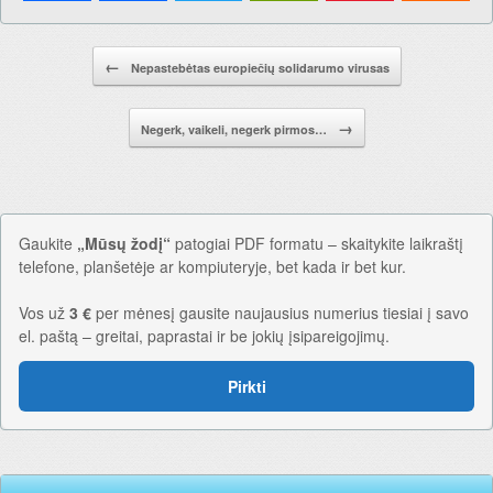
Pranešimo navigacija.
←
Nepastebėtas europiečių solidarumo virusas
→
Negerk, vaikeli, negerk pirmos…
Gaukite
„Mūsų žodį“
patogiai PDF formatu – skaitykite laikraštį
telefone, planšetėje ar kompiuteryje, bet kada ir bet kur.
Vos už
3 €
per mėnesį gausite naujausius numerius tiesiai į savo
el. paštą – greitai, paprastai ir be jokių įsipareigojimų.
Pirkti