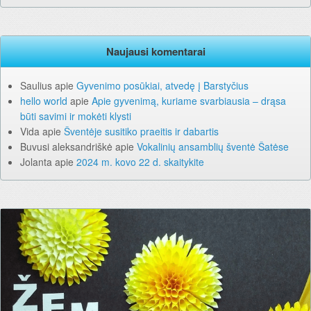
Naujausi komentarai
Saulius
apie
Gyvenimo posūkiai, atvedę į Barstyčius
hello world
apie
Apie gyvenimą, kuriame svarbiausia – drąsa
būti savimi ir mokėti klysti
Vida
apie
Šventėje susitiko praeitis ir dabartis
Buvusi aleksandriškė
apie
Vokalinių ansamblių šventė Šatėse
Jolanta
apie
2024 m. kovo 22 d. skaitykite