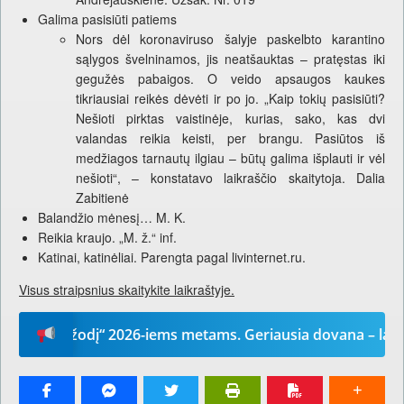
Galima pasisiūti patiems
Nors dėl koronaviruso šalyje paskelbto karantino
sąlygos švelninamos, jis neatšauktas – pratęstas iki
gegužės pabaigos. O veido apsaugos kaukes
tikriausiai reikės dėvėti ir po jo. „Kaip tokių pasisiūti?
Nešioti pirktas vaistinėje, kurias, sako, kas dvi
valandas reikia keisti, per brangu. Pasiūtos iš
medžiagos tarnautų ilgiau – būtų galima išplauti ir vėl
nešioti“, – konstatavo laikraščio skaitytoja. Dalia
Zabitienė
Balandžio mėnesį… M. K.
Reikia kraujo. „M. ž.“ inf.
Katinai, katinėliai. Parengta pagal livinternet.ru.
Visus straipsnius skaitykite laikraštyje.
ūsų žodį“ 2026-iems metams. Geriausia dovana – laikrašti