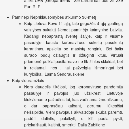
atliks UAB „Geopartneris“. Šie darbai kainuos 25 289
Eur. R. R.
Paminėjo Nepriklausomybės atkūrimo 30-metį
Kaip Lietuva Kovo 11-ąją, taip gegužės 4-ąją ypatingą
valstybės sukaktį šiemet paminėjo kaimyninė Latvija.
Kadangi nepaprastą šventę šalyje, kaip ir visame
pasaulyje, kausto koronaviruso sukeltų pasekmių
karantinas, apsieita be masinių renginių. Bet šalis
surado būdų džiaugtis ir džiuginti kitus. Virtuali
priemonė puikiai pasitarnavo ne tik žinios sklaidai, bet
ir reklamai, nes į tai pažvelgta išmoningai bei
kūrybiškai. Laima Sendrauskienė
Kaip viduramžiais
Nors daugelis tikėjosi, jog koronaviruso pandemija
pasaulyje ir pavojus juo užsikrėsti Lietuvoje
kiekviename pažadins tai, kas vadinama žmoniškumu,
o dar paprasčiau kalbant, gerumu, lūkesčiai
neišsipildė. Vieni pavojaus akivaizdoje skuba paremti,
padėti, dalintis, palaikyti, o kiti puola pykti,
priekaištauti, kaltinti, smerkti. Dalia Zabitienė