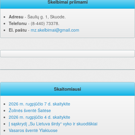
Skelbimai priimami
Adresu
‐ Šaulių g. 1, Skuode.
Telefonu
‐ (8-440) 73378.
El. paštu
‐
mz.skelbimai@gmail.com
Skaitomiausi
2026 m. rugpjūčio 7 d. skaitykite
Žolinės šventė Šatėse
2026 m. rugpjūčio 4 d. skaitykite
Į sąskrydį „Su Lietuva širdy“ vyko ir skuodiškiai
Vasaros šventė Ylakiuose