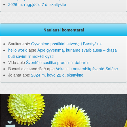
2026 m. rugpjūčio 7 d. skaitykite
Naujausi komentarai
Saulius
apie
Gyvenimo posūkiai, atvedę į Barstyčius
hello world
apie
Apie gyvenimą, kuriame svarbiausia – drąsa
būti savimi ir mokėti klysti
Vida
apie
Šventėje susitiko praeitis ir dabartis
Buvusi aleksandriškė
apie
Vokalinių ansamblių šventė Šatėse
Jolanta
apie
2024 m. kovo 22 d. skaitykite