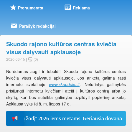
Prenumerata
Reklama
Parašyk redakcijai
Skuodo rajono kultūros centras kviečia
visus dalyvauti apklausoje
2020-06-15
|
(0)
Norėdamas augti ir tobulėti, Skuodo rajono kultūros centras
kviečia visus dalyvauti apklausoje. Jos anketą galima rasti
interneto svetainėje
www.skuodokc.lt
. Neturintys galimybės
prisijungti internetu kviečiami ateiti į kultūros centrą arba jo
skyrių, kur bus suteikta galimybė užpildyti popierinę anketą.
Apklausa vyks iki š. m. liepos 17 d.
„Mūsų žodį“ 2026-iems metams. Geriausia dovana – laikraš