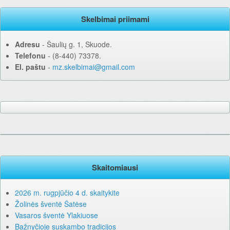
Skelbimai priimami
Adresu
‐ Šaulių g. 1, Skuode.
Telefonu
‐ (8-440) 73378.
El. paštu
‐
mz.skelbimai@gmail.com
Skaitomiausi
2026 m. rugpjūčio 4 d. skaitykite
Žolinės šventė Šatėse
Vasaros šventė Ylakiuose
Bažnyčioje suskambo tradicijos