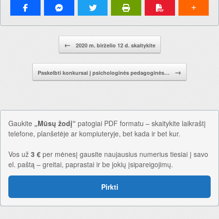
Pranešimo navigacija.
←
2020 m. birželio 12 d. skaitykite
→
Paskelbti konkursai į psichologinės pedagoginės…
Gaukite
„Mūsų žodį“
patogiai PDF formatu – skaitykite laikraštį
telefone, planšetėje ar kompiuteryje, bet kada ir bet kur.
Vos už
3 €
per mėnesį gausite naujausius numerius tiesiai į savo
el. paštą – greitai, paprastai ir be jokių įsipareigojimų.
Pirkti