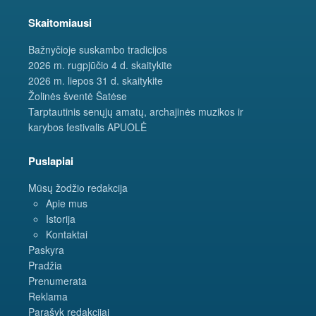
Skaitomiausi
Bažnyčioje suskambo tradicijos
2026 m. rugpjūčio 4 d. skaitykite
2026 m. liepos 31 d. skaitykite
Žolinės šventė Šatėse
Tarptautinis senųjų amatų, archajinės muzikos ir
karybos festivalis APUOLĖ
Puslapiai
Mūsų žodžio redakcija
Apie mus
Istorija
Kontaktai
Paskyra
Pradžia
Prenumerata
Reklama
Parašyk redakcijai