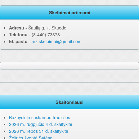
Skelbimai priimami
Adresu
‐ Šaulių g. 1, Skuode.
Telefonu
‐ (8-440) 73378.
El. paštu
‐
mz.skelbimai@gmail.com
Skaitomiausi
Bažnyčioje suskambo tradicijos
2026 m. rugpjūčio 4 d. skaitykite
2026 m. liepos 31 d. skaitykite
Žolinės šventė Šatėse