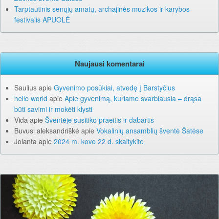
Tarptautinis senųjų amatų, archajinės muzikos ir karybos
festivalis APUOLĖ
Naujausi komentarai
Saulius
apie
Gyvenimo posūkiai, atvedę į Barstyčius
hello world
apie
Apie gyvenimą, kuriame svarbiausia – drąsa
būti savimi ir mokėti klysti
Vida
apie
Šventėje susitiko praeitis ir dabartis
Buvusi aleksandriškė
apie
Vokalinių ansamblių šventė Šatėse
Jolanta
apie
2024 m. kovo 22 d. skaitykite