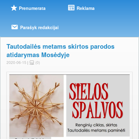
Prenumerata
Reklama
Parašyk redakcijai
Tautodailės metams skirtos parodos
atidarymas Mosėdyje
2020-06-15
|
(0)