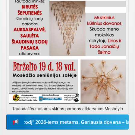
Tautodailės metams skirtos parodos atidarymas Mosėdyje
ūsų žodį“ 2026-iems metams. Geriausia dovana – laikrašti