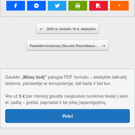
Pranešimo navigacija.
←
2020 m. birželio 16 d. skaitykite
→
Paskelbė konkursą į Skuodo Pranciškaus…
Gaukite
„Mūsų žodį“
patogiai PDF formatu – skaitykite laikraštį
telefone, planšetėje ar kompiuteryje, bet kada ir bet kur.
Vos už
3 €
per mėnesį gausite naujausius numerius tiesiai į savo
el. paštą – greitai, paprastai ir be jokių įsipareigojimų.
Pirkti