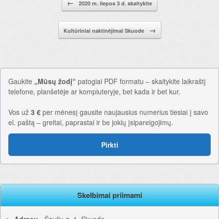
←
2020 m. liepos 3 d. skaitykite
→
Kultūriniai naktinėjimai Skuode
Gaukite
„Mūsų žodį“
patogiai PDF formatu – skaitykite laikraštį
telefone, planšetėje ar kompiuteryje, bet kada ir bet kur.
Vos už
3 €
per mėnesį gausite naujausius numerius tiesiai į savo
el. paštą – greitai, paprastai ir be jokių įsipareigojimų.
Pirkti
Skelbimai priimami