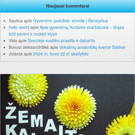
Naujausi komentarai
Saulius
apie
Gyvenimo posūkiai, atvedę į Barstyčius
hello world
apie
Apie gyvenimą, kuriame svarbiausia – drąsa
būti savimi ir mokėti klysti
Vida
apie
Šventėje susitiko praeitis ir dabartis
Buvusi aleksandriškė
apie
Vokalinių ansamblių šventė Šatėse
Jolanta
apie
2024 m. kovo 22 d. skaitykite