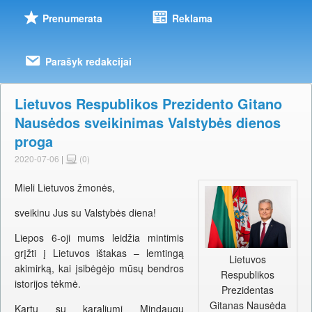
Prenumerata
Reklama
Parašyk redakcijai
Lietuvos Respublikos Prezidento Gitano
Nausėdos sveikinimas Valstybės dienos
proga
2020-07-06
|
(0)
Mieli Lietuvos žmonės,
sveikinu Jus su Valstybės diena!
Liepos 6-oji mums leidžia mintimis
grįžti į Lietuvos ištakas – lemtingą
Lietuvos
akimirką, kai įsibėgėjo mūsų bendros
Respublikos
istorijos tėkmė.
Prezidentas
Gitanas Nausėda
Kartu su karaliumi Mindaugu