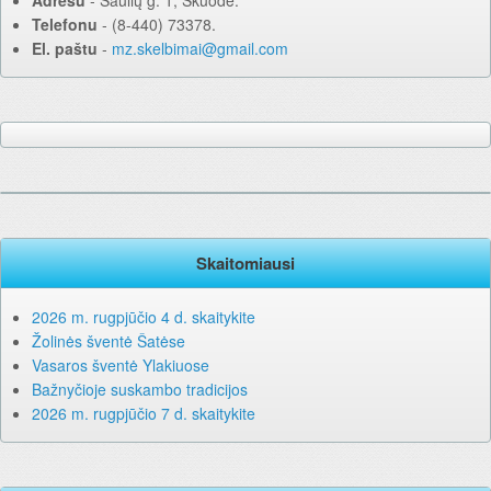
Adresu
‐ Šaulių g. 1, Skuode.
Telefonu
‐ (8-440) 73378.
El. paštu
‐
mz.skelbimai@gmail.com
Skaitomiausi
2026 m. rugpjūčio 4 d. skaitykite
Žolinės šventė Šatėse
Vasaros šventė Ylakiuose
Bažnyčioje suskambo tradicijos
2026 m. rugpjūčio 7 d. skaitykite