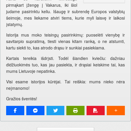
pirmąkart įžengę į Vakarus, iki šiol
judame pasirinktu keliu. Išaugę ir subrendę Europos valstybių
šeimoje, mes liekame atviri tiems, kurie myli laisvę ir laikosi
įstatymų.
Istorija mus moko teisingų pasirinkimų: puoselėti vienybę ir
savitarpio supratimą, tiesti vienas kitam ranką, o ne atstumti,
kartu siekti to, kas atrodo drąsu ir sunkiai pasiekiama.
Kartais tereikia išdrįsti. Todėl šiandien kviečiu: dažniau
didžiuokimės tuo, kas jau pasiekta, ir drąsiai keiskime tai, kas
mums Lietuvoje nepatinka.
Visi esame istorijos kūrėjai. Tai reiškia: mums nieko nėra
neįmanomo!
Gražios šventės!
Pranešimo navigacija.