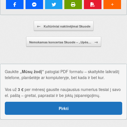
Pranešimo navigacija.
←
Kultūriniai naktinėjimai Skuode
→
Nemokamas koncertas Skuode – „Upės…
Gaukite
„Mūsų žodį“
patogiai PDF formatu – skaitykite laikraštį
telefone, planšetėje ar kompiuteryje, bet kada ir bet kur.
Vos už
3 €
per mėnesį gausite naujausius numerius tiesiai į savo
el. paštą – greitai, paprastai ir be jokių įsipareigojimų.
Pirkti