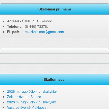
Skelbimai priimami
Adresu
‐ Šaulių g. 1, Skuode.
Telefonu
‐ (8-440) 73378.
El. paštu
‐
mz.skelbimai@gmail.com
Skaitomiausi
2026 m. rugpjūčio 4 d. skaitykite
Žolinės šventė Šatėse
2026 m. rugpjūčio 7 d. skaitykite
Vasaros šventė Ylakiuose