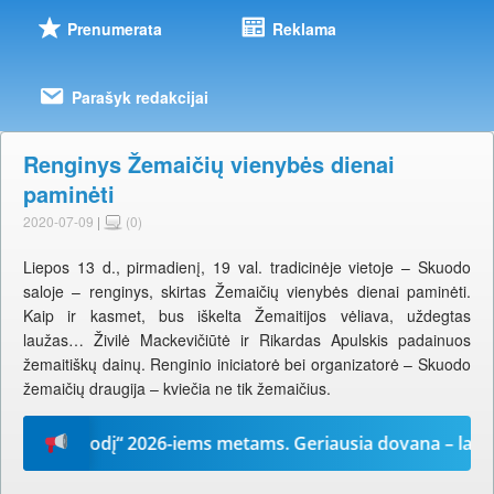
Prenumerata
Reklama
Parašyk redakcijai
Renginys Žemaičių vienybės dienai
paminėti
2020-07-09
|
(0)
Liepos 13 d., pirmadienį, 19 val. tradicinėje vietoje – Skuodo
saloje – renginys, skirtas Žemaičių vienybės dienai paminėti.
Kaip ir kasmet, bus iškelta Žemaitijos vėliava, uždegtas
laužas… Živilė Mackevičiūtė ir Rikardas Apulskis padainuos
žemaitiškų dainų. Renginio iniciatorė bei organizatorė – Skuodo
žemaičių draugija – kviečia ne tik žemaičius.
Mūsų žodį“ 2026-iems metams. Geriausia dovana – laikrašti