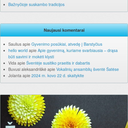
Bažnyčioje suskambo tradicijos
Naujausi komentarai
Saulius
apie
Gyvenimo posūkiai, atvedę į Barstyčius
hello world
apie
Apie gyvenimą, kuriame svarbiausia – drąsa
būti savimi ir mokėti klysti
Vida
apie
Šventėje susitiko praeitis ir dabartis
Buvusi aleksandriškė
apie
Vokalinių ansamblių šventė Šatėse
Jolanta
apie
2024 m. kovo 22 d. skaitykite