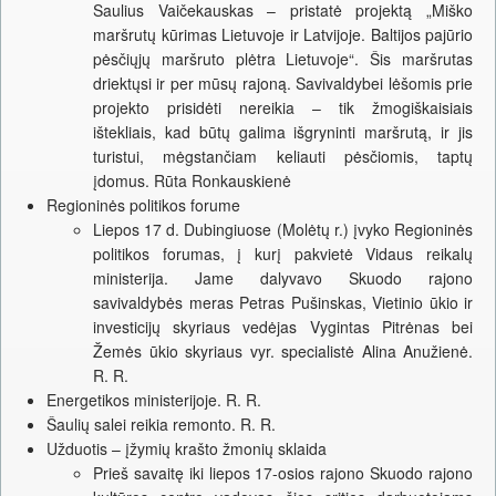
Saulius Vaičekauskas – pristatė projektą „Miško
maršrutų kūrimas Lietuvoje ir Latvijoje. Baltijos pajūrio
pėsčiųjų maršruto plėtra Lietuvoje“. Šis maršrutas
driektųsi ir per mūsų rajoną. Savivaldybei lėšomis prie
projekto prisidėti nereikia – tik žmogiškaisiais
ištekliais, kad būtų galima išgryninti maršrutą, ir jis
turistui, mėgstančiam keliauti pėsčiomis, taptų
įdomus. Rūta Ronkauskienė
Regioninės politikos forume
Liepos 17 d. Dubingiuose (Molėtų r.) įvyko Regioninės
politikos forumas, į kurį pakvietė Vidaus reikalų
ministerija. Jame dalyvavo Skuodo rajono
savivaldybės meras Petras Pušinskas, Vietinio ūkio ir
investicijų skyriaus vedėjas Vygintas Pitrėnas bei
Žemės ūkio skyriaus vyr. specialistė Alina Anužienė.
R. R.
Energetikos ministerijoje. R. R.
Šaulių salei reikia remonto. R. R.
Užduotis – įžymių krašto žmonių sklaida
Prieš savaitę iki liepos 17-osios rajono Skuodo rajono