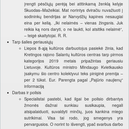
įrengti pėsčiųjų perėją bei atitinkamą ženklą kelyje
Skuodas–Mažeikiai. Mat norintys dviračiu nuvažiuoti į
sodininkų bendrijas ar Narvydžių kapines nesaugiai
eina per kelią. „Iki nelaimės – vienas žingsnis. Juk
reikia ką nors daryti, o ne laukti, kol atsitiks nelaimė“,
– teigė skaitytojai. R. R.
Tarp šalies geriausiųjų
Liepos 8-ąją kultūros darbuotojus pasiekė žinia, kad
Kretingos rajono Salantų kultūros centras tarp pirmos
kategorijos 2019 metais pripažintas geriausiu
Lietuvoje. Kultūros ministro Mindaugo Kvietkausko
įsakymu šio centro kolektyvui teks piniginė premija –
per 2 tūkst. Eur. Parengta pagal „Pajūrio naujienų“
informaciją
Darbas ir poilsis
Specialistai pastebi, kad ilgai be poilsio dirbantys
žmonės dažnai sunkiau susikaupia, negali
atsipalaiduoti, suvaldyti minčių, juos kankina miego
sutrikimai. Visa tai rodo, jog smegenys yra
pervargusios. O norint to išvengti, ypač svarbus darbo