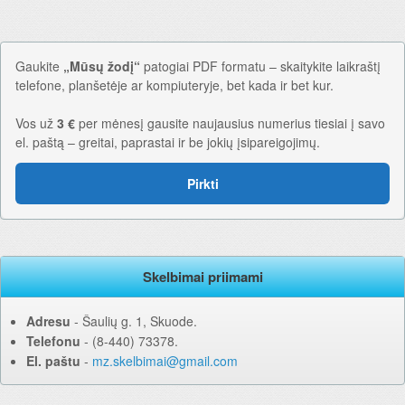
Gaukite
„Mūsų žodį“
patogiai PDF formatu – skaitykite laikraštį
telefone, planšetėje ar kompiuteryje, bet kada ir bet kur.
Vos už
3 €
per mėnesį gausite naujausius numerius tiesiai į savo
el. paštą – greitai, paprastai ir be jokių įsipareigojimų.
Pirkti
Skelbimai priimami
Adresu
‐ Šaulių g. 1, Skuode.
Telefonu
‐ (8-440) 73378.
El. paštu
‐
mz.skelbimai@gmail.com