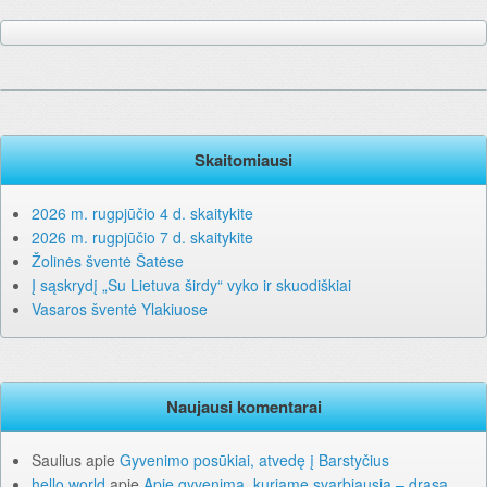
Skaitomiausi
2026 m. rugpjūčio 4 d. skaitykite
2026 m. rugpjūčio 7 d. skaitykite
Žolinės šventė Šatėse
Į sąskrydį „Su Lietuva širdy“ vyko ir skuodiškiai
Vasaros šventė Ylakiuose
Naujausi komentarai
Saulius
apie
Gyvenimo posūkiai, atvedę į Barstyčius
hello world
apie
Apie gyvenimą, kuriame svarbiausia – drąsa