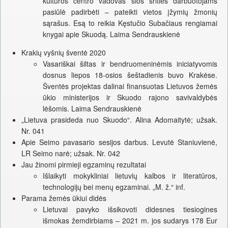
kultūros centro vadovas šios srities darbuotojams
pasiūlė padirbėti – pateikti vietos įžymių žmonių
sąrašus. Esą to reikia Kęstučio Subačiaus rengiamai
knygai apie Skuodą. Laima Sendrauskienė
Krakių vyšnių šventė 2020
Vasariškai šiltas ir bendruomeninėmis iniciatyvomis
dosnus liepos 18-osios šeštadienis buvo Krakėse.
Šventės projektas dalinai finansuotas Lietuvos žemės
ūkio ministerijos ir Skuodo rajono savivaldybės
lėšomis. Laima Sendrauskienė
„Lietuva prasideda nuo Skuodo“. Alina Adomaitytė; užsak.
Nr. 041
Apie Seimo pavasario sesijos darbus. Levutė Staniuvienė,
LR Seimo narė; užsak. Nr. 042
Jau žinomi pirmieji egzaminų rezultatai
Išlaikyti mokykliniai lietuvių kalbos ir literatūros,
technologijų bei menų egzaminai. „M. ž.“ inf.
Parama žemės ūkiui didės
Lietuvai pavyko išsikovoti didesnes tiesiogines
išmokas žemdirbiams – 2021 m. jos sudarys 178 Eur