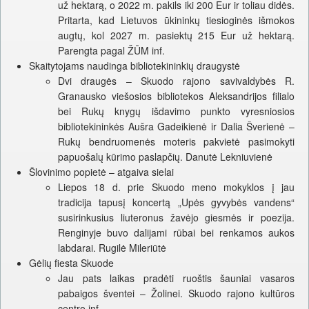
už hektarą, o 2022 m. pakils iki 200 Eur ir toliau didės.
Pritarta, kad Lietuvos ūkininkų tiesioginės išmokos
augtų, kol 2027 m. pasiektų 215 Eur už hektarą.
Parengta pagal ŽŪM inf.
Skaitytojams naudinga bibliotekininkių draugystė
Dvi draugės – Skuodo rajono savivaldybės R.
Granausko viešosios bibliotekos Aleksandrijos filialo
bei Rukų knygų išdavimo punkto vyresniosios
bibliotekininkės Aušra Gadeikienė ir Dalia Šverienė –
Rukų bendruomenės moteris pakvietė pasimokyti
papuošalų kūrimo paslapčių. Danutė Lekniuvienė
Šlovinimo popietė – atgaiva sielai
Liepos 18 d. prie Skuodo meno mokyklos į jau
tradicija tapusį koncertą „Upės gyvybės vandens“
susirinkusius liuteronus žavėjo giesmės ir poezija.
Renginyje buvo dalijami rūbai bei renkamos aukos
labdarai. Rugilė Mileriūtė
Gėlių fiesta Skuode
Jau pats laikas pradėti ruoštis šauniai vasaros
pabaigos šventei – Žolinei. Skuodo rajono kultūros
centro inf.