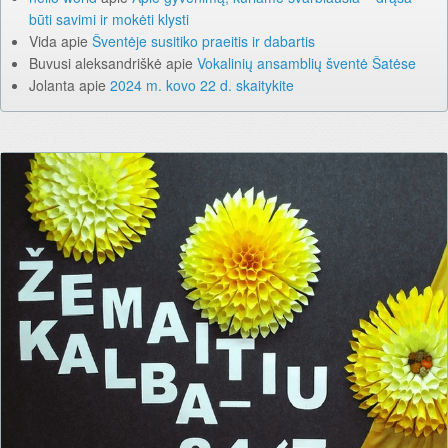
būti savimi ir mokėti klysti
Vida
apie
Šventėje susitiko praeitis ir dabartis
Buvusi aleksandriškė
apie
Vokalinių ansamblių šventė Šatėse
Jolanta
apie
2024 m. kovo 22 d. skaitykite