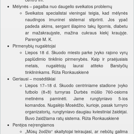
Mėlynės – pagalba nuo daugelio sveikatos problemų
Sveikatos specialistai vieningai teigia, kad mėlynės
naudingos imuninei sistemai stiprinti. Jos ypač
padeda akims, sergant šlapimo takų ligomis, diabetu
ar mažakraujyste, mažina cukraus kiekį kraujyje.
Parengė M. K.
Pirmenybių nugalėtojai
Liepos 18 d. Skuodo miesto parke įvyko rajono vyrų
paplūdimio tinklinio pirmenybės. Kaip ir praėjusiais
metais, nugalėtojų laurai atiteko Barstyčių
tinklininkams. Rūta Ronkauskienė
Geriausi – mosėdiškiai
Liepos 17–18 d. Skuodo centriniame stadione įvyko
futbolo (8×8) turnyras Durbės mūšio 760-osioms
metinėms paminėti. Jame rungtyniavo 5-ios
komandos. Nugalėjo Mosėdžio, kurioje, pasak turnyro
organizatorių, rungtyniavo daugiau kviestiniai žaidėjai.
Buvo žaidžiama ratų sistema. Rūta Ronkauskienė
Perėjos neįrengiamos
„Mūsų žodžio“ skaitytojai teiraujasi, ar nebūtų galima