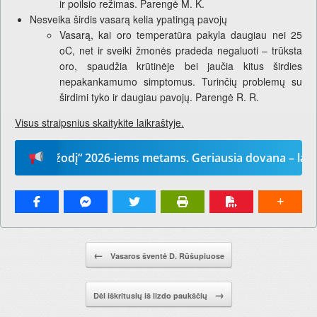
ir poilsio režimas. Parengė M. K.
Nesveika širdis vasarą kelia ypatingą pavojų
Vasarą, kai oro temperatūra pakyla daugiau nei 25
oC, net ir sveiki žmonės pradeda negaluoti – trūksta
oro, spaudžia krūtinėje bei jaučia kitus širdies
nepakankamumo simptomus. Turinčių problemų su
širdimi tyko ir daugiau pavojų. Parengė R. R.
Visus straipsnius skaitykite laikraštyje.
ūsų žodį“ 2026-iems metams. Geriausia dovana – laikrašti
Pranešimo navigacija.
←
Vasaros šventė D. Rūšupiuose
→
Dėl iškritusių iš lizdo paukščių