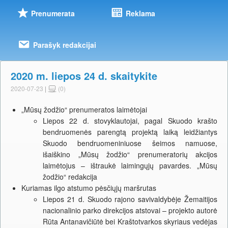
Prenumerata
Reklama
Parašyk redakcijai
2020 m. liepos 24 d. skaitykite
2020-07-23
|
(0)
„Mūsų žodžio“ prenumeratos laimėtojai
Liepos 22 d. stovyklautojai, pagal Skuodo krašto
bendruomenės parengtą projektą laiką leidžiantys
Skuodo bendruomeniniuose šeimos namuose,
išaiškino „Mūsų žodžio“ prenumeratorių akcijos
laimėtojus – ištraukė laimingųjų pavardes. „Mūsų
žodžio“ redakcija
Kuriamas ilgo atstumo pėsčiųjų maršrutas
Liepos 21 d. Skuodo rajono savivaldybėje Žemaitijos
nacionalinio parko direkcijos atstovai – projekto autorė
Rūta Antanavičiūtė bei Kraštotvarkos skyriaus vedėjas