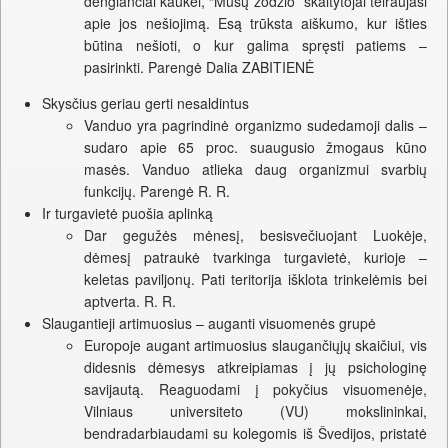
dengiančiai kaukei, “Mūsų žodžio” skaitytojai teiraujasi
apie jos nešiojimą. Esą trūksta aiškumo, kur išties
būtina nešioti, o kur galima spręsti patiems –
pasirinkti. Parengė Dalia ZABITIENĖ
Skysčius geriau gerti nesaldintus
Vanduo yra pagrindinė organizmo sudedamoji dalis –
sudaro apie 65 proc. suaugusio žmogaus kūno
masės. Vanduo atlieka daug organizmui svarbių
funkcijų. Parengė R. R.
Ir turgavietė puošia aplinką
Dar gegužės mėnesį, besisvečiuojant Luokėje,
dėmesį patraukė tvarkinga turgavietė, kurioje –
keletas paviljonų. Pati teritorija išklota trinkelėmis bei
aptverta. R. R.
Slaugantieji artimuosius – auganti visuomenės grupė
Europoje augant artimuosius slaugančiųjų skaičiui, vis
didesnis dėmesys atkreipiamas į jų psichologinę
savijautą. Reaguodami į pokyčius visuomenėje,
Vilniaus universiteto (VU) mokslininkai,
bendradarbiaudami su kolegomis iš Švedijos, pristatė