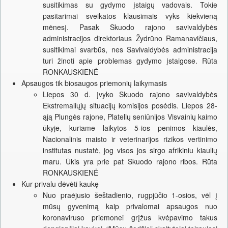
susitikimas su gydymo įstaigų vadovais. Tokie
pasitarimai sveikatos klausimais vyks kiekvieną
mėnesį. Pasak Skuodo rajono savivaldybės
administracijos direktoriaus Žydrūno Ramanavičiaus,
susitikimai svarbūs, nes Savivaldybės administracija
turi žinoti apie problemas gydymo įstaigose. Rūta
RONKAUSKIENĖ
Apsaugos tik biosaugos priemonių laikymasis
Liepos 30 d. įvyko Skuodo rajono savivaldybės
Ekstremaliųjų situacijų komisijos posėdis. Liepos 28-
ąją Plungės rajone, Platelių seniūnijos Visvainių kaimo
ūkyje, kuriame laikytos 5-ios penimos kiaulės,
Nacionalinis maisto ir veterinarijos rizikos vertinimo
institutas nustatė, jog visos jos sirgo afrikiniu kiaulių
maru. Ūkis yra prie pat Skuodo rajono ribos. Rūta
RONKAUSKIENĖ
Kur privalu dėvėti kaukę
Nuo praėjusio šeštadienio, rugpjūčio 1-osios, vėl į
mūsų gyvenimą kaip privalomai apsaugos nuo
koronaviruso priemonei grįžus kvėpavimo takus