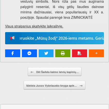
vestuvių simbolis. Nors rūta pas mus auginama
palyginti neseniai, iš visų gėlių liaudies dainose
minima dažniausiai, viena populiariausių ir XX a.
poezijoje. Spaudai parengė Ieva ZIMNICKAITĖ
Visus straipsnius skaitykite laikraštyje.
enumeruokite „Mūsų žodį“ 2026-iems metams. Geriausia dov
Pranešimo navigacija.
←
Dėl Šarkės kaimo latvių kapinių…
→
Išleista Juozo Vyšniausko knyga apie…