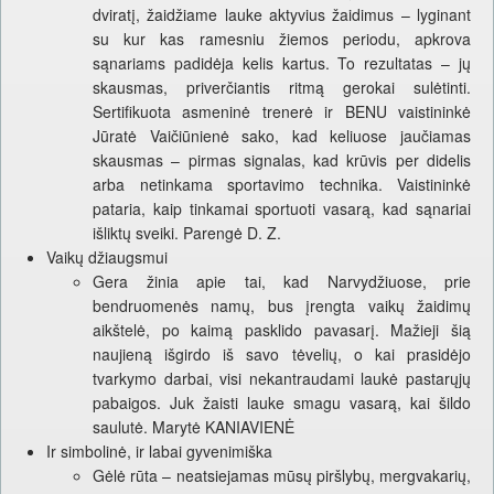
dviratį, žaidžiame lauke aktyvius žaidimus – lyginant
su kur kas ramesniu žiemos periodu, apkrova
sąnariams padidėja kelis kartus. To rezultatas – jų
skausmas, priverčiantis ritmą gerokai sulėtinti.
Sertifikuota asmeninė trenerė ir BENU vaistininkė
Jūratė Vaičiūnienė sako, kad keliuose jaučiamas
skausmas – pirmas signalas, kad krūvis per didelis
arba netinkama sportavimo technika. Vaistininkė
pataria, kaip tinkamai sportuoti vasarą, kad sąnariai
išliktų sveiki. Parengė D. Z.
Vaikų džiaugsmui
Gera žinia apie tai, kad Narvydžiuose, prie
bendruomenės namų, bus įrengta vaikų žaidimų
aikštelė, po kaimą pasklido pavasarį. Mažieji šią
naujieną išgirdo iš savo tėvelių, o kai prasidėjo
tvarkymo darbai, visi nekantraudami laukė pastarųjų
pabaigos. Juk žaisti lauke smagu vasarą, kai šildo
saulutė. Marytė KANIAVIENĖ
Ir simbolinė, ir labai gyvenimiška
Gėlė rūta – neatsiejamas mūsų piršlybų, mergvakarių,