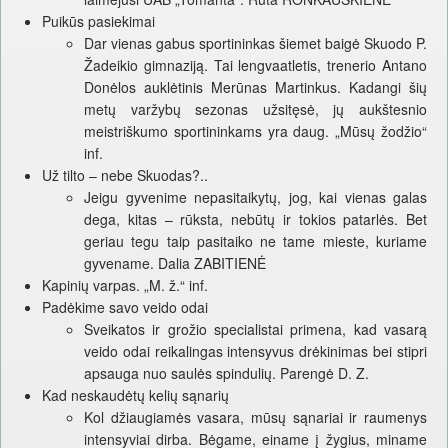
Puikūs pasiekimai
Dar vienas gabus sportininkas šiemet baigė Skuodo P.
Žadeikio gimnaziją. Tai lengvaatletis, trenerio Antano
Donėlos auklėtinis Merūnas Martinkus. Kadangi šių
metų varžybų sezonas užsitęsė, jų aukštesnio
meistriškumo sportininkams yra daug. „Mūsų žodžio“
inf.
Už tilto – nebe Skuodas?..
Jeigu gyvenime nepasitaikytų, jog, kai vienas galas
dega, kitas – rūksta, nebūtų ir tokios patarlės. Bet
geriau tegu taip pasitaiko ne tame mieste, kuriame
gyvename. Dalia ZABITIENĖ
Kapinių varpas. „M. ž.“ inf.
Padėkime savo veido odai
Sveikatos ir grožio specialistai primena, kad vasarą
veido odai reikalingas intensyvus drėkinimas bei stipri
apsauga nuo saulės spindulių. Parengė D. Z.
Kad neskaudėtų kelių sąnarių
Kol džiaugiamės vasara, mūsų sąnariai ir raumenys
intensyviai dirba. Bėgame, einame į žygius, miname