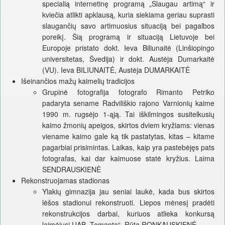
specialią internetinę programą „Slaugau artimą“ ir
kviečia atlikti apklausą, kuria siekiama geriau suprasti
slaugančių savo artimuosius situaciją bei pagalbos
poreikį. Šią programą ir situaciją Lietuvoje bei
Europoje pristato dokt. Ieva Biliunaitė (Linšiopingo
universitetas, Švedija) ir dokt. Austėja Dumarkaitė
(VU). Ieva BILIUNAITĖ, Austėja DUMARKAITĖ
Išeinančios mažų kaimelių tradicijos
Grupinė fotografija fotografo Rimanto Petriko
padaryta sename Radviliškio rajono Varnionių kaime
1990 m. rugsėjo 1-ąją. Tai iškilmingos susitelkusių
kaimo žmonių apeigos, skirtos dviem kryžiams: vienas
viename kaimo gale ką tik pastatytas, kitas – kitame
pagarbiai prisimintas. Laikas, kaip yra pastebėjęs pats
fotografas, kai dar kaimuose statė kryžius. Laima
SENDRAUSKIENĖ
Rekonstruojamas stadionas
Ylakių gimnazija jau seniai laukė, kada bus skirtos
lėšos stadionui rekonstruoti. Liepos mėnesį pradėti
rekonstrukcijos darbai, kuriuos atlieka konkursą
laimėjusi UAB „Tomanta“. Rūta RONKAUSKIENĖ