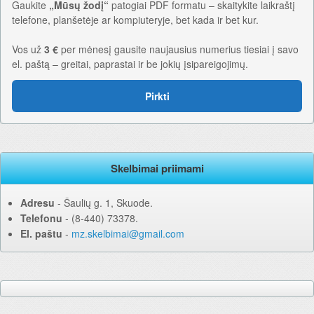
Gaukite
„Mūsų žodį“
patogiai PDF formatu – skaitykite laikraštį
telefone, planšetėje ar kompiuteryje, bet kada ir bet kur.
Vos už
3 €
per mėnesį gausite naujausius numerius tiesiai į savo
el. paštą – greitai, paprastai ir be jokių įsipareigojimų.
Pirkti
Skelbimai priimami
Adresu
‐ Šaulių g. 1, Skuode.
Telefonu
‐ (8-440) 73378.
El. paštu
‐
mz.skelbimai@gmail.com