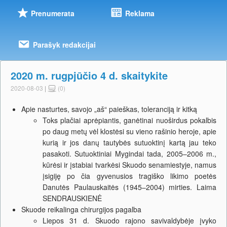
Prenumerata
Reklama
Parašyk redakcijai
2020 m. rugpjūčio 4 d. skaitykite
2020-08-03
|
(0)
Apie nasturtes, savojo „aš“ paieškas, toleranciją ir kitką
Toks plačiai aprėpiantis, ganėtinai nuoširdus pokalbis
po daug metų vėl klostėsi su vieno rašinio heroje, apie
kurią ir jos danų tautybės sutuoktinį kartą jau teko
pasakoti. Sutuoktiniai Mygindai tada, 2005–2006 m.,
kūrėsi ir įstabiai tvarkėsi Skuodo senamiestyje, namus
įsigiję po čia gyvenusios tragiško likimo poetės
Danutės Paulauskaitės (1945–2004) mirties. Laima
SENDRAUSKIENĖ
Skuode reikalinga chirurgijos pagalba
Liepos 31 d. Skuodo rajono savivaldybėje įvyko