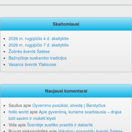
Skaitomiausi
2026 m. rugpjūčio 4 d. skaitykite
2026 m. rugpjūčio 7 d. skaitykite
Žolinės šventė Šatėse
Bažnyčioje suskambo tradicijos
Vasaros šventė Ylakiuose
Naujausi komentarai
Saulius
apie
Gyvenimo posūkiai, atvedę į Barstyčius
hello world
apie
Apie gyvenimą, kuriame svarbiausia – drąsa
būti savimi ir mokėti klysti
Vida
apie
Šventėje susitiko praeitis ir dabartis
Buvusi aleksandriškė
apie
Vokalinių ansamblių šventė Šatėse