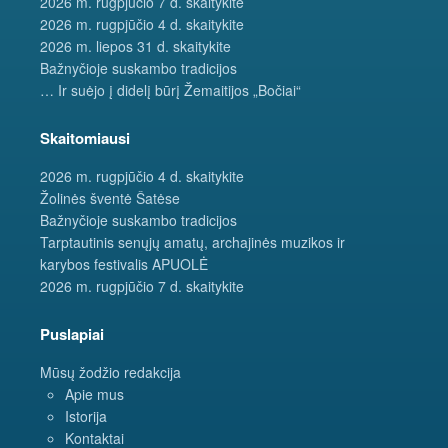
2026 m. rugpjūčio 7 d. skaitykite
2026 m. rugpjūčio 4 d. skaitykite
2026 m. liepos 31 d. skaitykite
Bažnyčioje suskambo tradicijos
… Ir suėjo į didelį būrį Žemaitijos „Bočiai“
Skaitomiausi
2026 m. rugpjūčio 4 d. skaitykite
Žolinės šventė Šatėse
Bažnyčioje suskambo tradicijos
Tarptautinis senųjų amatų, archajinės muzikos ir
karybos festivalis APUOLĖ
2026 m. rugpjūčio 7 d. skaitykite
Puslapiai
Mūsų žodžio redakcija
Apie mus
Istorija
Kontaktai