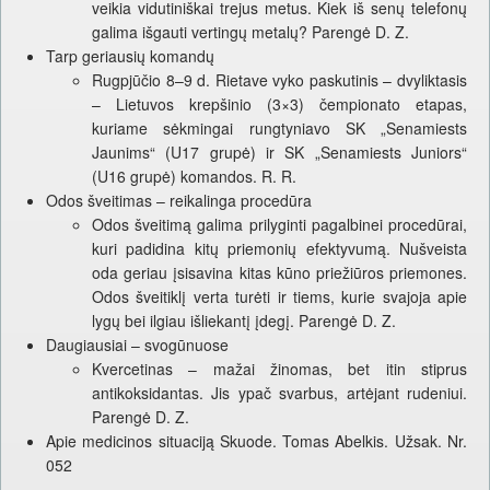
veikia vidutiniškai trejus metus. Kiek iš senų telefonų
galima išgauti vertingų metalų? Parengė D. Z.
Tarp geriausių komandų
Rugpjūčio 8–9 d. Rietave vyko paskutinis – dvyliktasis
– Lietuvos krepšinio (3×3) čempionato etapas,
kuriame sėkmingai rungtyniavo SK „Senamiests
Jaunims“ (U17 grupė) ir SK „Senamiests Juniors“
(U16 grupė) komandos. R. R.
Odos šveitimas – reikalinga procedūra
Odos šveitimą galima prilyginti pagalbinei procedūrai,
kuri padidina kitų priemonių efektyvumą. Nušveista
oda geriau įsisavina kitas kūno priežiūros priemones.
Odos šveitiklį verta turėti ir tiems, kurie svajoja apie
lygų bei ilgiau išliekantį įdegį. Parengė D. Z.
Daugiausiai – svogūnuose
Kvercetinas – mažai žinomas, bet itin stiprus
antikoksidantas. Jis ypač svarbus, artėjant rudeniui.
Parengė D. Z.
Apie medicinos situaciją Skuode. Tomas Abelkis. Užsak. Nr.
052