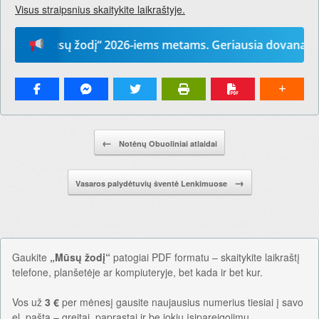
Visus straipsnius skaitykite laikraštyje.
 „Mūsų žodį“ 2026-iems metams. Geriausia dovana – laikra
Pranešimo navigacija.
←
Notėnų Obuoliniai atlaidai
→
Vasaros palydėtuvių šventė Lenkimuose
Gaukite
„Mūsų žodį“
patogiai PDF formatu – skaitykite laikraštį
telefone, planšetėje ar kompiuteryje, bet kada ir bet kur.
Vos už
3 €
per mėnesį gausite naujausius numerius tiesiai į savo
el. paštą – greitai, paprastai ir be jokių įsipareigojimų.