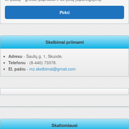
Pirkti
Skelbimai priimami
Adresu
‐ Šaulių g. 1, Skuode.
Telefonu
‐ (8-440) 73378.
El. paštu
‐
mz.skelbimai@gmail.com
Skaitomiausi