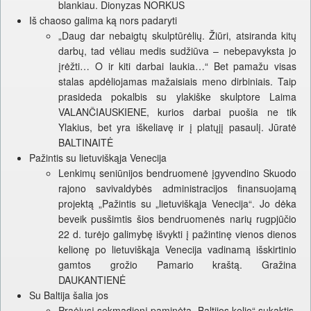
blankiau. Dionyzas NORKUS
Iš chaoso galima ką nors padaryti
„Daug dar nebaigtų skulptūrėlių. Žiūri, atsiranda kitų
darbų, tad vėliau medis sudžiūva – nebepavyksta jo
įrėžti… O ir kiti darbai laukia…“ Bet pamažu visas
stalas apdėliojamas mažaisiais meno dirbiniais. Taip
prasideda pokalbis su ylakiške skulptore Laima
VALANČIAUSKIENE, kurios darbai puošia ne tik
Ylakius, bet yra iškeliavę ir į platųjį pasaulį. Jūratė
BALTINAITĖ
Pažintis su lietuviškąja Venecija
Lenkimų seniūnijos bendruomenė įgyvendino Skuodo
rajono savivaldybės administracijos finansuojamą
projektą „Pažintis su „lietuviškąja Venecija“. Jo dėka
beveik pusšimtis šios bendruomenės narių rugpjūčio
22 d. turėjo galimybę išvykti į pažintinę vienos dienos
kelionę po lietuviškąja Venecija vadinamą išskirtinio
gamtos grožio Pamario kraštą. Gražina
DAUKANTIENĖ
Su Baltija šalia jos
Praėjusį sekmadienį paminėta „Baltijos kelio“ sukaktis.