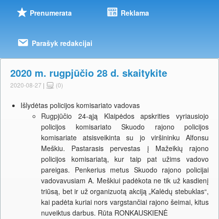
Prenumerata
Reklama
Parašyk redakcijai
2020 m. rugpjūčio 28 d. skaitykite
2020-08-27
|
(0)
Išlydėtas policijos komisariato vadovas
Rugpjūčio 24-ąją Klaipėdos apskrities vyriausiojo
policijos komisariato Skuodo rajono policijos
komisariate atsisveikinta su jo viršininku Alfonsu
Meškiu. Pastarasis pervestas į Mažeikių rajono
policijos komisariatą, kur taip pat užims vadovo
pareigas. Penkerius metus Skuodo rajono policijai
vadovavusiam A. Meškiui padėkota ne tik už kasdienį
triūsą, bet ir už organizuotą akciją „Kalėdų stebuklas“,
kai padėta kuriai nors vargstančiai rajono šeimai, kitus
nuveiktus darbus. Rūta RONKAUSKIENĖ