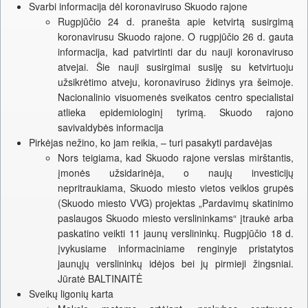
Svarbi informacija dėl koronaviruso Skuodo rajone
Rugpjūčio 24 d. pranešta apie ketvirtą susirgimą
koronavirusu Skuodo rajone. O rugpjūčio 26 d. gauta
informacija, kad patvirtinti dar du nauji koronaviruso
atvejai. Šie nauji susirgimai susiję su ketvirtuoju
užsikrėtimo atveju, koronaviruso židinys yra šeimoje.
Nacionalinio visuomenės sveikatos centro specialistai
atlieka epidemiologinį tyrimą. Skuodo rajono
savivaldybės informacija
Pirkėjas nežino, ko jam reikia, – turi pasakyti pardavėjas
Nors teigiama, kad Skuodo rajone verslas mirštantis,
įmonės užsidarinėja, o naujų investicijų
nepritraukiama, Skuodo miesto vietos veiklos grupės
(Skuodo miesto VVG) projektas „Pardavimų skatinimo
paslaugos Skuodo miesto verslininkams“ įtraukė arba
paskatino veikti 11 jaunų verslininkų. Rugpjūčio 18 d.
įvykusiame informaciniame renginyje pristatytos
jaunųjų verslininkų idėjos bei jų pirmieji žingsniai.
Jūratė BALTINAITĖ
Sveikų ligonių karta