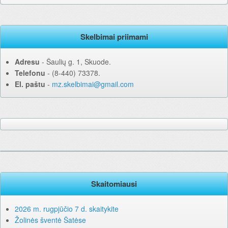
Skelbimai priimami
Adresu
‐ Šaulių g. 1, Skuode.
Telefonu
‐ (8-440) 73378.
El. paštu
‐
mz.skelbimai@gmail.com
Skaitomiausi
2026 m. rugpjūčio 7 d. skaitykite
Žolinės šventė Šatėse