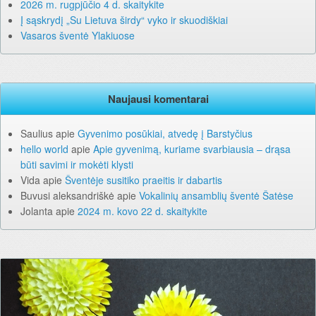
2026 m. rugpjūčio 4 d. skaitykite
Į sąskrydį „Su Lietuva širdy“ vyko ir skuodiškiai
Vasaros šventė Ylakiuose
Naujausi komentarai
Saulius
apie
Gyvenimo posūkiai, atvedę į Barstyčius
hello world
apie
Apie gyvenimą, kuriame svarbiausia – drąsa
būti savimi ir mokėti klysti
Vida
apie
Šventėje susitiko praeitis ir dabartis
Buvusi aleksandriškė
apie
Vokalinių ansamblių šventė Šatėse
Jolanta
apie
2024 m. kovo 22 d. skaitykite