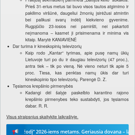
Prieš 31-erius metus tai buvo visos tautos atgimimo ir
pakilimo viršūnė, daugeliui žmonių įsirėžusi atmintin
bei palikusi svarų indėlį kiekvieno gyvenime.
Rugpjūčio 23-iosios nei pamiršti, nei pakartoti
neįmanoma – kasmet ji prisimenama ir minima vis
kitaip. Marytė KANIAVIENĖ
Dar turima ir kineskopinių televizorių
Kaip rodo „Kantar“ tyrimas, apie pusę namų ūkių
Lietuvoje turi po du ir daugiau televizorių (47 proc.),
antra tiek – tik po vieną. Nė vieno neturi tik apie 5
proc. Tiesa, kas penktas namų ūkis dar turi
kineskopinio tipo televizorių. Parengė D. Z.
Tęsiamos krepšinio pirmenybės
Kadangi dėl šalyje paskelbto karantino rajono
krepšinio pirmenybes teko sustabdyti, jos tęsiamos
dabar. R. R.
Visus straipsnius skaitykite laikraštyje.
ūsų žodį“ 2026-iems metams. Geriausia dovana – laikrašti