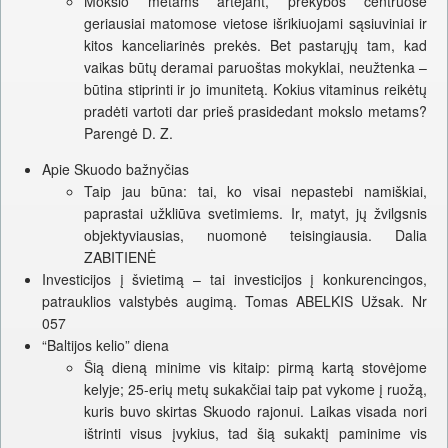
Mokslo metams artėjant, prekybos centruose
geriausiai matomose vietose išrikiuojami sąsiuviniai ir
kitos kanceliarinės prekės. Bet pastarųjų tam, kad
vaikas būtų deramai paruoštas mokyklai, neužtenka –
būtina stiprinti ir jo imunitetą. Kokius vitaminus reikėtų
pradėti vartoti dar prieš prasidedant mokslo metams?
Parengė D. Z.
Apie Skuodo bažnyčias
Taip jau būna: tai, ko visai nepastebi namiškiai,
paprastai užkliūva svetimiems. Ir, matyt, jų žvilgsnis
objektyviausias, nuomonė teisingiausia. Dalia
ZABITIENĖ
Investicijos į švietimą – tai investicijos į konkurencingos,
patrauklios valstybės augimą. Tomas ABELKIS Užsak. Nr
057
“Baltijos kelio” diena
Šią dieną minime vis kitaip: pirmą kartą stovėjome
kelyje; 25-erių metų sukakčiai taip pat vykome į ruožą,
kuris buvo skirtas Skuodo rajonui. Laikas visada nori
ištrinti visus įvykius, tad šią sukaktį paminime vis