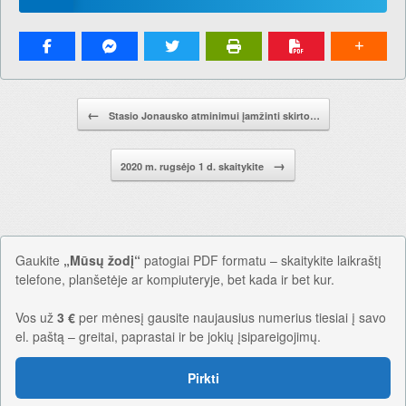
Pranešimo navigacija.
←
Stasio Jonausko atminimui įamžinti skirto…
→
2020 m. rugsėjo 1 d. skaitykite
Gaukite
„Mūsų žodį“
patogiai PDF formatu – skaitykite laikraštį
telefone, planšetėje ar kompiuteryje, bet kada ir bet kur.
Vos už
3 €
per mėnesį gausite naujausius numerius tiesiai į savo
el. paštą – greitai, paprastai ir be jokių įsipareigojimų.
Pirkti