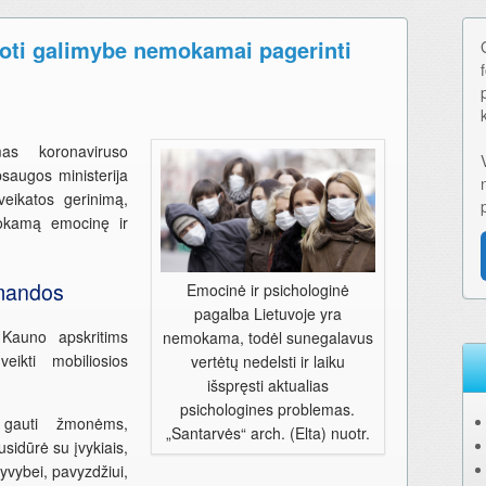
doti galimybe nemokamai pagerinti
mas koronaviruso
augos ministerija
veikatos gerinimą,
mokamą emocinę ir
omandos
Emocinė ir psichologinė
pagalba Lietuvoje yra
 Kauno apskritims
nemokama, todėl sunegalavus
eikti mobiliosios
vertėtų nedelsti ir laiku
išspręsti aktualias
psichologines problemas.
 gauti žmonėms,
„Santarvės“ arch. (Elta) nuotr.
idūrė su įvykiais,
yvybei, pavyzdžiui,