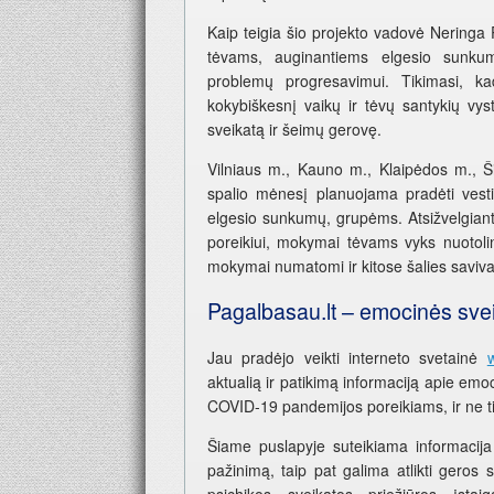
Kaip teigia šio projekto vadovė Neringa P
tėvams, auginantiems elgesio sunkum
problemų progresavimui. Tikimasi, ka
kokybiškesnį vaikų ir tėvų santykių vys
sveikatą ir šeimų gerovę.
Vilniaus m., Kauno m., Klaipėdos m., Š
spalio mėnesį planuojama pradėti vest
elgesio sunkumų, grupėms. Atsižvelgiant 
poreikiui, mokymai tėvams vyks nuotoli
mokymai numatomi ir kitose šalies saviv
Pagalbasau.lt – emocinės svei
Jau pradėjo veikti interneto svetainė
aktualią ir patikimą informaciją apie emo
COVID-19 pandemijos poreikiams, ir ne ti
Šiame puslapyje suteikiama informacija
pažinimą, taip pat galima atlikti geros 
psichikos sveikatos priežiūros įsta