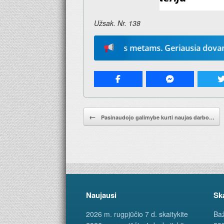
Užsak. Nr. 138
„Mūsų žodį“ 2026-iems metams. Geriausia dovana – laikraš
Pranešimo navigacija.
←
Pasinaudojo galimybe kurti naujas darbo…
Naujausi
Sk
2026 m. rugpjūčio 7 d. skaitykite
Baž