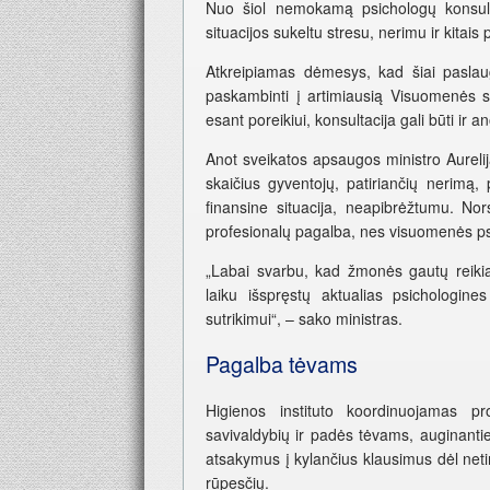
Nuo šiol nemokamą psichologų konsulta
situacijos sukeltu stresu, nerimu ir kitais
Atkreipiamas dėmesys, kad šiai paslaug
paskambinti į artimiausią Visuomenės svei
esant poreikiui, konsultacija gali būti ir a
Anot sveikatos apsaugos ministro Aureli
skaičius gyventojų, patiriančių nerimą,
finansine situacija, neapibrėžtumu. Nor
profesionalų pagalba, nes visuomenės psi
„Labai svarbu, kad žmonės gautų reikia
laiku išspręstų aktualias psichologine
sutrikimui“, – sako ministras.
Pagalba tėvams
Higienos instituto koordinuojamas pro
savivaldybių ir padės tėvams, auginantie
atsakymus į kylančius klausimus dėl neti
rūpesčių.