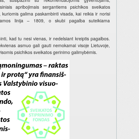
siniais apribojimais sergantiems psichikos sveikatos
s, kuriomis galima paskambinti visada, kai reikia ir norisi
aramos linija – 1809, o skubi pagalba suteikiama
nti, kad tu nesi vienas, ir nedelsiant kreiptis pagalbos.
ekvienas asmuo gali gauti nemokamai visoje Lietuvoje,
 visomis psichikos sveikatos gerinimo galimybėmis.