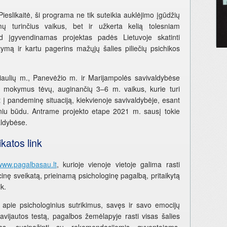
ieslikaitė, ši programa ne tik suteikia auklėjimo įgūdžių
ų turinčius vaikus, bet ir užkerta kelią tolesniam
d įgyvendinamas projektas padės Lietuvoje skatinti
tymą ir kartu pagerins mažųjų šalies piliečių psichikos
iaulių m., Panevėžio m. ir Marijampolės savivaldybėse
i mokymus tėvų, auginančių 3–6 m. vaikus, kurie turi
į pandeminę situaciją, kiekvienoje savivaldybėje, esant
niu būdu. Antrame projekto etape 2021 m. sausį tokie
aldybėse.
katos link
www.pagalbasau.lt
, kurioje vienoje vietoje galima rasti
cinę sveikatą, prieinamą psichologinę pagalbą, pritaikytą
k.
 apie psichologinius sutrikimus, savęs ir savo emocijų
savijautos testą, pagalbos žemėlapyje rasti visas šalies
igas, susipažinti su rekomendacijomis gyventojams,