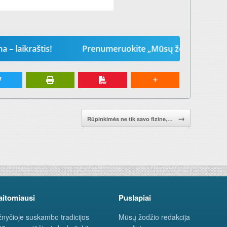
tis!
Prenumeruokite „Mūsų žodį“ 2026-iems metams. 
→
Rūpinkimės ne tik savo fizine,…
aitomiausi
Puslapiai
nyčioje suskambo tradicijos
Mūsų žodžio redakcija