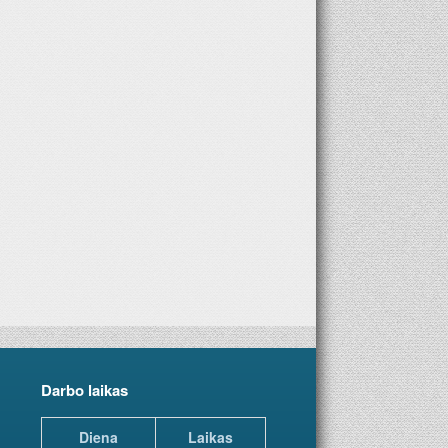
Geriausia dovana – laikraštis!
Darbo laikas
Diena
Laikas