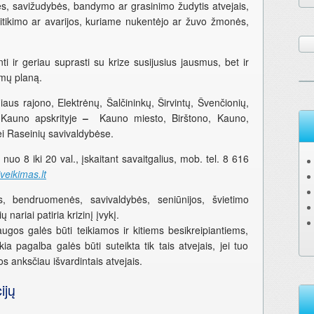
s, savižudybės, bandymo ar grasinimo žudytis atvejais,
itikimo ar avarijos, kuriame nukentėjo ar žuvo žmonės,
 ir geriau suprasti su krize susijusius jausmus, bet ir
smų planą.
lniaus rajono, Elektrėnų, Šalčininkų, Širvintų, Švenčionių,
 Kauno apskrityje
–
Kauno miesto, Birštono, Kauno,
ei Raseinių savivaldybėse.
 nuo 8 iki 20 val., įskaitant savaitgalius, mob. tel. 8 616
eikimas.lt
s, bendruomenės, savivaldybės, seniūnijos, švietimo
nariai patiria krizinį įvykį.
augos galės būti teikiamos ir kitiems besikreipiantiems,
kia pagalba galės būti suteikta tik tais atvejais, jei tuo
 anksčiau išvardintais atvejais.
ijų