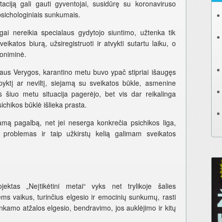
ciją gali gauti gyventojai, susidūrę su koronaviruso
 psichologiniais sunkumais.
ai nereikia specialaus gydytojo siuntimo, užtenka tik
katos biurą, užsiregistruoti ir atvykti sutartu laiku, o
noniminė.
jaus Verygos, karantino metu buvo ypač stipriai išaugęs
 pyktį ar neviltį, siejamą su sveikatos būkle, asmenine
s šiuo metu situacija pagerėjo, bet vis dar reikalinga
chikos būklė išlieka prasta.
mą pagalbą, net jei neserga konkrečia psichikos liga,
s problemas ir taip užkirstų kelią galimam sveikatos
jektas „Neįtikėtini metai“ vyks net trylikoje šalies
ms vaikus, turinčius elgesio ir emocinių sunkumų, rasti
nkamo atžalos elgesio, bendravimo, jos auklėjimo ir kitų