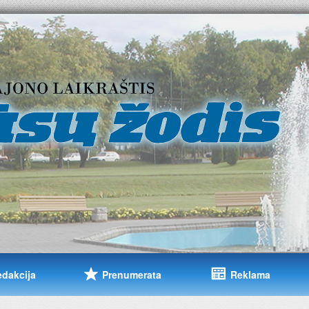
edakcija
Prenumerata
Reklama