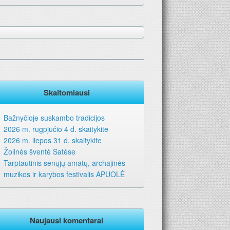
Skaitomiausi
Bažnyčioje suskambo tradicijos
2026 m. rugpjūčio 4 d. skaitykite
2026 m. liepos 31 d. skaitykite
Žolinės šventė Šatėse
Tarptautinis senųjų amatų, archajinės
muzikos ir karybos festivalis APUOLĖ
Naujausi komentarai