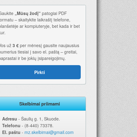
Gaukite
„Mūsų žodį“
patogiai PDF
formatu – skaitykite laikraštį telefone,
planšetėje ar kompiuteryje, bet kada ir bet
kur.
Vos už
3 €
per mėnesį gausite naujausius
numerius tiesiai į savo el. paštą – greitai,
paprastai ir be jokių įsipareigojimų.
Pirkti
Skelbimai priimami
Adresu
‐ Šaulių g. 1, Skuode.
Telefonu
‐ (8-440) 73378.
El. paštu
‐
mz.skelbimai@gmail.com