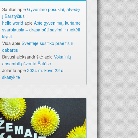
Saulius
apie
Gyvenimo posūkiai, atvedę
į Barstyčius
hello world
apie
Apie gyvenimą, kuriame
svarbiausia – drąsa būti savimi ir mokėti
klysti
Vida
apie
Šventėje susitiko praeitis ir
dabartis
Buvusi aleksandriškė
apie
Vokalinių
ansamblių šventė Šatėse
Jolanta
apie
2024 m. kovo 22 d.
skaitykite