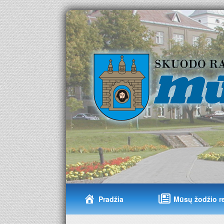
Pradžia
Mūsų žodžio r