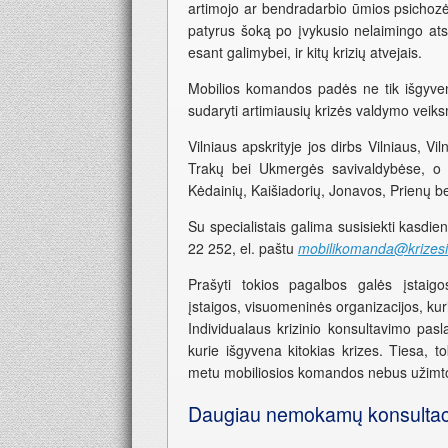
artimojo ar bendradarbio ūmios psichozė
patyrus šoką po įvykusio nelaimingo ats
esant galimybei, ir kitų krizių atvejais.
Mobilios komandos padės ne tik išgyventi
sudaryti artimiausių krizės valdymo veik
Vilniaus apskrityje jos dirbs Vilniaus, Vi
Trakų bei Ukmergės savivaldybėse, o
Kėdainių, Kaišiadorių, Jonavos, Prienų b
Su specialistais galima susisiekti kasdien
22 252, el. paštu
mobilikomanda@krizesiv
Prašyti tokios pagalbos galės įstaigo
įstaigos, visuomeninės organizacijos, kurių 
Individualaus krizinio konsultavimo pasl
kurie išgyvena kitokias krizes. Tiesa, to
metu mobiliosios komandos nebus užimtos
Daugiau nemokamų konsultac