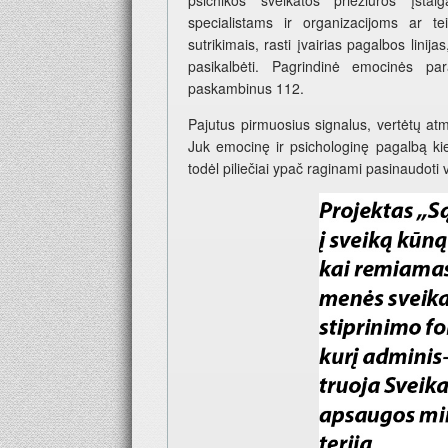
specialistams ir organizacijoms ar tei
sutrikimais, rasti įvairias pagalbos linija
pasikalbėti. Pagrindinė emocinės p
paskambinus 112.
Pajutus pirmuosius signalus, vertėtų atmi
Juk emocinę ir psichologinę pagalbą ki
todėl piliečiai ypač raginami pasinaudoti