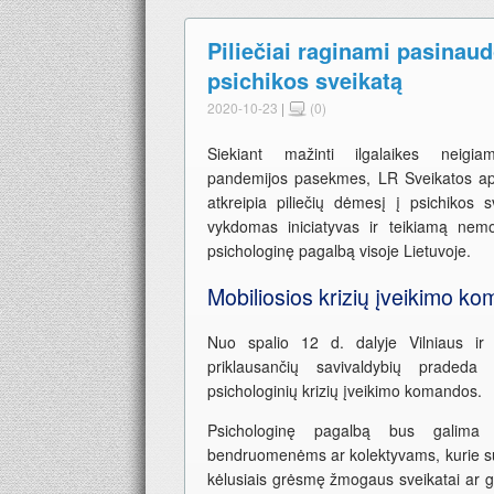
Piliečiai raginami pasinau
psichikos sveikatą
2020-10-23
|
(0)
Siekiant mažinti ilgalaikes neigia
pandemijos pasekmes, LR Sveikatos aps
atkreipia piliečių dėmesį į psichikos s
vykdomas iniciatyvas ir teikiamą ne
psichologinę pagalbą visoje Lietuvoje.
Mobiliosios krizių įveikimo k
Nuo spalio 12 d. dalyje Vilniaus ir
priklausančių savivaldybių pradeda v
psichologinių krizių įveikimo komandos.
Psichologinę pagalbą bus galima
bendruomenėms ar kolektyvams, kurie sus
kėlusiais grėsmę žmogaus sveikatai ar g